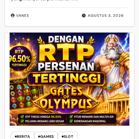
VANES
AGUSTUS 3, 2026
BERITA
GAMES
SLOT