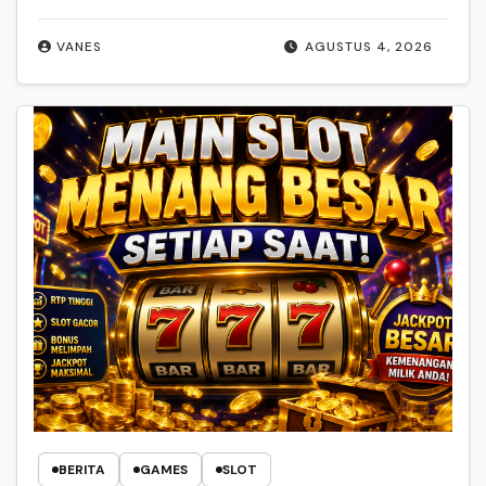
VANES
AGUSTUS 4, 2026
BERITA
GAMES
SLOT