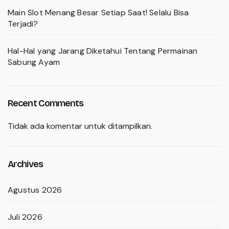
Main Slot Menang Besar Setiap Saat! Selalu Bisa
Terjadi?
Hal-Hal yang Jarang Diketahui Tentang Permainan
Sabung Ayam
Recent Comments
Tidak ada komentar untuk ditampilkan.
Archives
Agustus 2026
Juli 2026