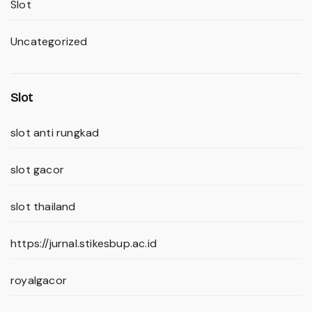
Slot
Uncategorized
Slot
slot anti rungkad
slot gacor
slot thailand
https://jurnal.stikesbup.ac.id
royalgacor