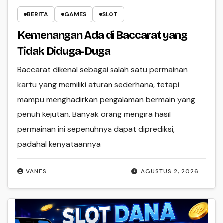
BERITA
GAMES
SLOT
Kemenangan Ada di Baccarat yang
Tidak Diduga-Duga
Baccarat dikenal sebagai salah satu permainan
kartu yang memiliki aturan sederhana, tetapi
mampu menghadirkan pengalaman bermain yang
penuh kejutan. Banyak orang mengira hasil
permainan ini sepenuhnya dapat diprediksi,
padahal kenyataannya
VANES
AGUSTUS 2, 2026