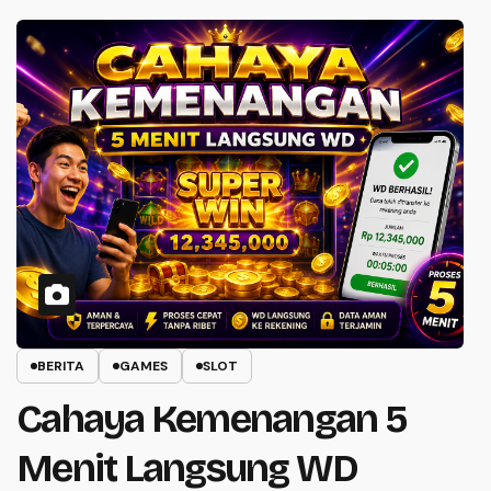
GAMES
SLOT
BERITA
G
ya Kemenangan 5
Situs 
t Langsung WD
Terbes