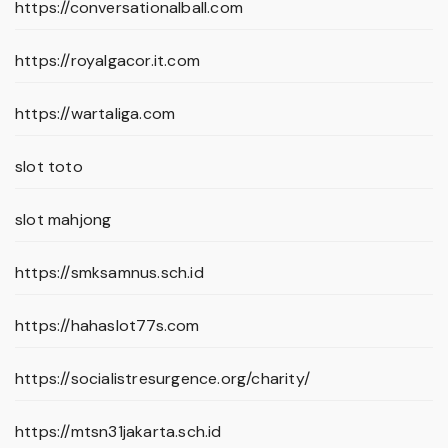
https://conversationalball.com
https://royalgacor.it.com
https://wartaliga.com
slot toto
slot mahjong
https://smksamnus.sch.id
https://hahaslot77s.com
https://socialistresurgence.org/charity/
https://mtsn31jakarta.sch.id