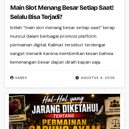
Main Slot Menang Besar Setiap Saat!
Selalu Bisa Terjadi?
Istilah “main slot menang besar setiap saat” kerap
muncul dalam berbagai promosi platform
permainan digital. Kalimat tersebut terdengar
sangat menarik karena memberikan kesan bahwa
kemenangan besar dapat diraih kapan saja.
VANES
AGUSTUS 4, 2026