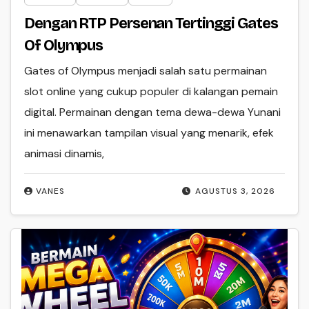
Dengan RTP Persenan Tertinggi Gates
Of Olympus
Gates of Olympus menjadi salah satu permainan
slot online yang cukup populer di kalangan pemain
digital. Permainan dengan tema dewa-dewa Yunani
ini menawarkan tampilan visual yang menarik, efek
animasi dinamis,
VANES
AGUSTUS 3, 2026