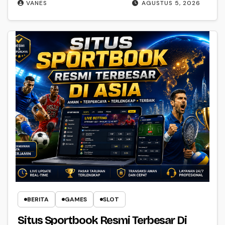
VANES
AGUSTUS 5, 2026
BERITA
GAMES
SLOT
Situs Sportbook Resmi Terbesar Di