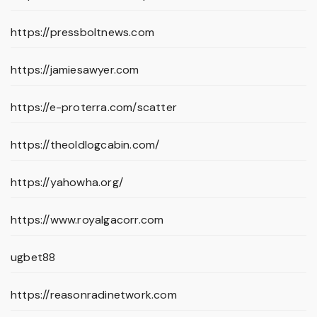
https://pressboltnews.com
https://jamiesawyer.com
https://e-proterra.com/scatter
https://theoldlogcabin.com/
https://yahowha.org/
https://www.royalgacorr.com
ugbet88
https://reasonradinetwork.com