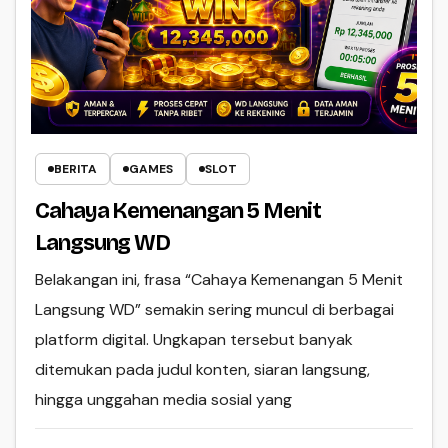
BERITA
GAMES
SLOT
Cahaya Kemenangan 5 Menit
Langsung WD
Belakangan ini, frasa “Cahaya Kemenangan 5 Menit
Langsung WD” semakin sering muncul di berbagai
platform digital. Ungkapan tersebut banyak
ditemukan pada judul konten, siaran langsung,
hingga unggahan media sosial yang