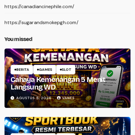
https://canadiancinephile.com/
https://sugarandsmokepgh.com/
You missed
BERITA
GAMES
SLOT
Cahaya Kemenangan 5 Menit
Langsung WD
AGUSTUS 5, 2026
VANES