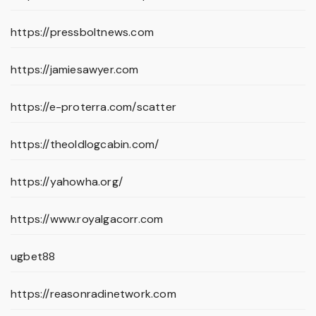
https://pressboltnews.com
https://jamiesawyer.com
https://e-proterra.com/scatter
https://theoldlogcabin.com/
https://yahowha.org/
https://www.royalgacorr.com
ugbet88
https://reasonradinetwork.com