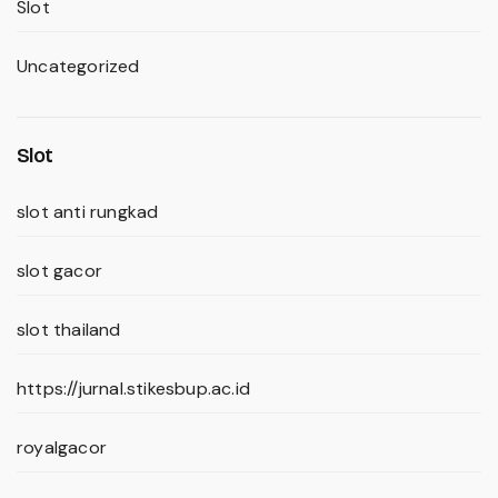
Slot
Uncategorized
Slot
slot anti rungkad
slot gacor
slot thailand
https://jurnal.stikesbup.ac.id
royalgacor