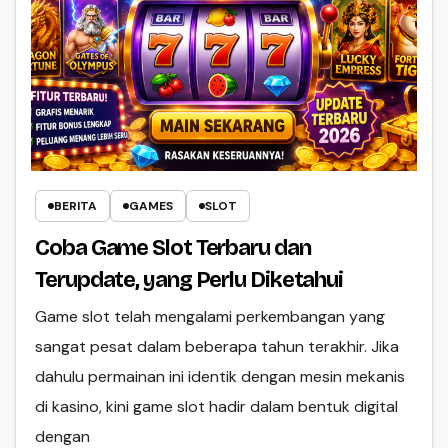
BERITA
GAMES
SLOT
Coba Game Slot Terbaru dan
Terupdate, yang Perlu Diketahui
Game slot telah mengalami perkembangan yang
sangat pesat dalam beberapa tahun terakhir. Jika
dahulu permainan ini identik dengan mesin mekanis
di kasino, kini game slot hadir dalam bentuk digital
dengan