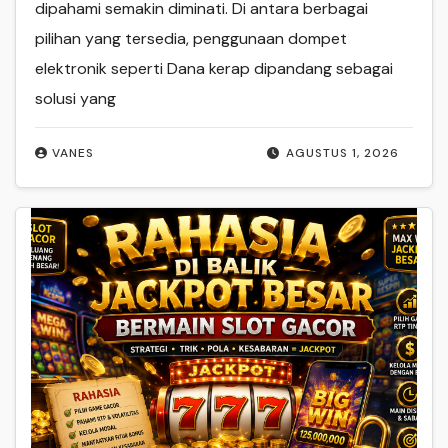
dipahami semakin diminati. Di antara berbagai
pilihan yang tersedia, penggunaan dompet
elektronik seperti Dana kerap dipandang sebagai
solusi yang
VANES
AGUSTUS 1, 2026