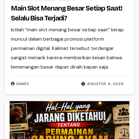
Main Slot Menang Besar Setiap Saat!
Selalu Bisa Terjadi?
Istilah “main slot menang besar setiap saat” kerap
muncul dalam berbagai promosi platform
permainan digital. Kalimat tersebut terdengar
sangat menarik karena memberikan kesan bahwa
kemenangan besar dapat diraih kapan saja.
VANES
AGUSTUS 4, 2026