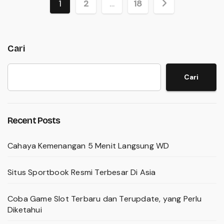
Paginasi
1
2
…
18
pos
Cari
Cari
Recent Posts
Cahaya Kemenangan 5 Menit Langsung WD
Situs Sportbook Resmi Terbesar Di Asia
Coba Game Slot Terbaru dan Terupdate, yang Perlu
Diketahui