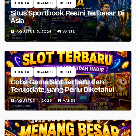
BERITA
GAMES
SLOT
Situs Sportbook Resmi Terbesar Di
Asia
AGUSTUS 5, 2026
VANES
BERITA
GAMES
SLOT
Coba Game Slot Terbaru dan
Terupdate, yang Perlu Diketahui
AGUSTUS 4, 2026
VANES