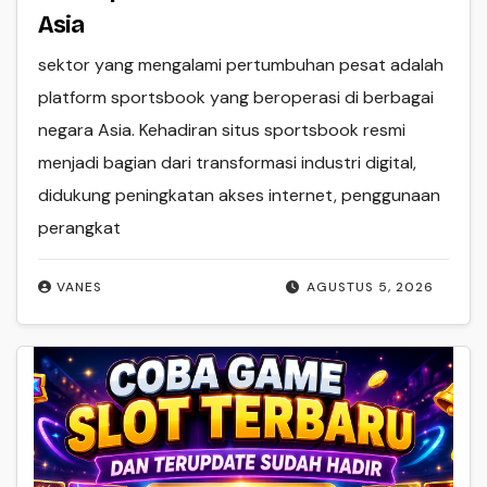
Asia
sektor yang mengalami pertumbuhan pesat adalah
platform sportsbook yang beroperasi di berbagai
negara Asia. Kehadiran situs sportsbook resmi
menjadi bagian dari transformasi industri digital,
didukung peningkatan akses internet, penggunaan
perangkat
VANES
AGUSTUS 5, 2026