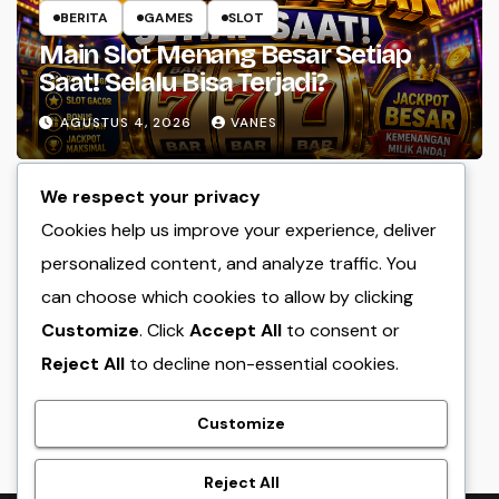
BERITA
GAMES
SLOT
Main Slot Menang Besar Setiap
Saat! Selalu Bisa Terjadi?
AGUSTUS 4, 2026
VANES
We respect your privacy
Cookies help us improve your experience, deliver
personalized content, and analyze traffic. You
can choose which cookies to allow by clicking
Customize
. Click
Accept All
to consent or
Reject All
to decline non-essential cookies.
Sekolah Menengah Atas
Negeri 11 Jakarta
Customize
Reject All