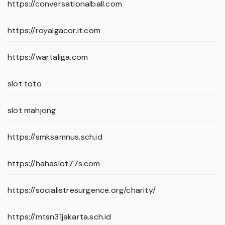
https://conversationalball.com
https://royalgacor.it.com
https://wartaliga.com
slot toto
slot mahjong
https://smksamnus.sch.id
https://hahaslot77s.com
https://socialistresurgence.org/charity/
https://mtsn31jakarta.sch.id