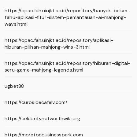
https://opac.fah.uinjkt.ac.id/repository/banyak-belum-
tahu-aplikasi-fitur-sistem-pemantauan-ai-mahjong-
ways.html
https://opac.fah.uinjkt.ac.id/repository/aplikasi-
hiburan-pilihan-mahjong-wins-3.html
https://opac.fah.uinjkt.ac.id/repository/hiburan-digital-
seru-game-mahjong-legenda.html
ugbet88
https://curbsidecafelv.com/
https://celebritynetworthwiki.org
https://moretonbusinesspark.com