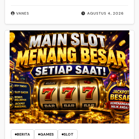
VANES
AGUSTUS 4, 2026
BERITA
GAMES
SLOT