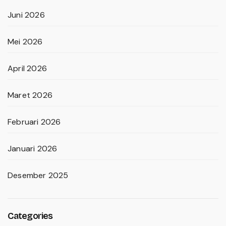
Juni 2026
Mei 2026
April 2026
Maret 2026
Februari 2026
Januari 2026
Desember 2025
Categories