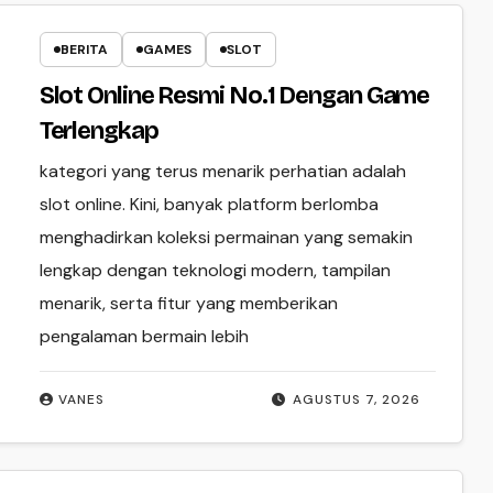
BERITA
GAMES
SLOT
Slot Online Resmi No.1 Dengan Game
Terlengkap
kategori yang terus menarik perhatian adalah
slot online. Kini, banyak platform berlomba
menghadirkan koleksi permainan yang semakin
lengkap dengan teknologi modern, tampilan
menarik, serta fitur yang memberikan
pengalaman bermain lebih
VANES
AGUSTUS 7, 2026