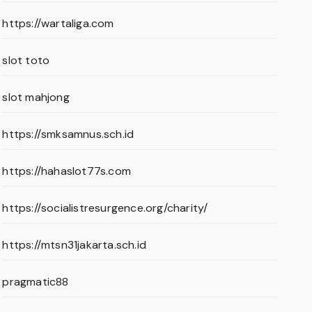
https://wartaliga.com
slot toto
slot mahjong
https://smksamnus.sch.id
https://hahaslot77s.com
https://socialistresurgence.org/charity/
https://mtsn31jakarta.sch.id
pragmatic88