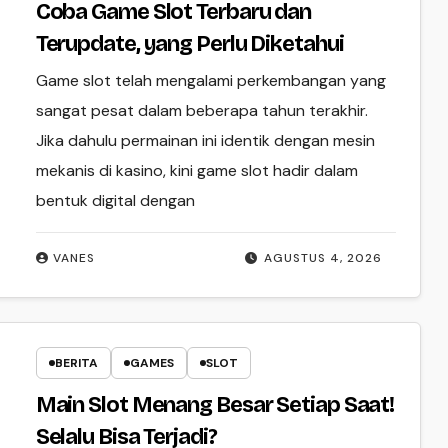
Coba Game Slot Terbaru dan
Terupdate, yang Perlu Diketahui
Game slot telah mengalami perkembangan yang
sangat pesat dalam beberapa tahun terakhir.
Jika dahulu permainan ini identik dengan mesin
mekanis di kasino, kini game slot hadir dalam
bentuk digital dengan
VANES
AGUSTUS 4, 2026
BERITA
GAMES
SLOT
Main Slot Menang Besar Setiap Saat!
Selalu Bisa Terjadi?