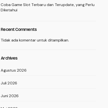
Coba Game Slot Terbaru dan Terupdate, yang Perlu
Diketahui
Recent Comments
Tidak ada komentar untuk ditampilkan.
Archives
Agustus 2026
Juli 2026
Juni 2026