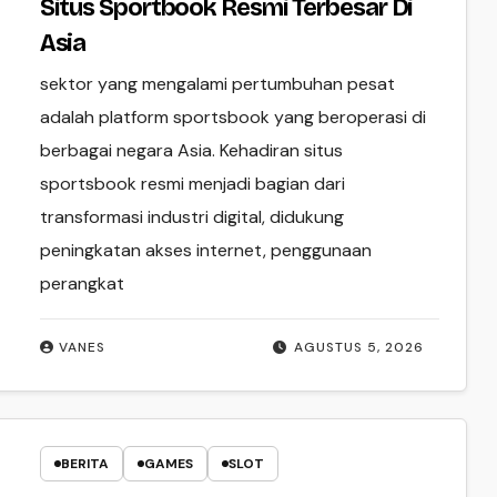
Situs Sportbook Resmi Terbesar Di
Asia
sektor yang mengalami pertumbuhan pesat
adalah platform sportsbook yang beroperasi di
berbagai negara Asia. Kehadiran situs
sportsbook resmi menjadi bagian dari
transformasi industri digital, didukung
peningkatan akses internet, penggunaan
perangkat
VANES
AGUSTUS 5, 2026
BERITA
GAMES
SLOT