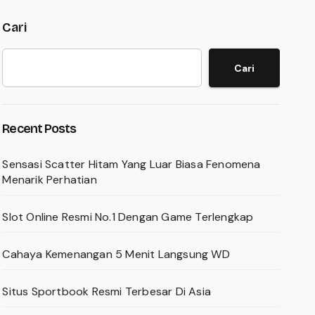
Cari
Cari
Recent Posts
Sensasi Scatter Hitam Yang Luar Biasa Fenomena
Menarik Perhatian
Slot Online Resmi No.1 Dengan Game Terlengkap
Cahaya Kemenangan 5 Menit Langsung WD
Situs Sportbook Resmi Terbesar Di Asia