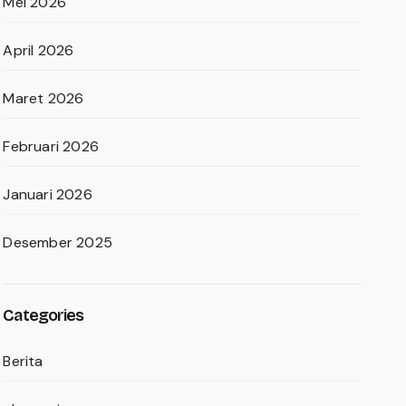
Mei 2026
April 2026
Maret 2026
Februari 2026
Januari 2026
Desember 2025
Categories
Berita