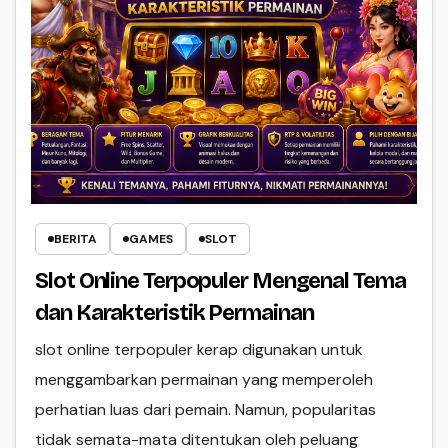
BERITA
GAMES
SLOT
Slot Online Terpopuler Mengenal Tema
dan Karakteristik Permainan
slot online terpopuler kerap digunakan untuk
menggambarkan permainan yang memperoleh
perhatian luas dari pemain. Namun, popularitas
tidak semata-mata ditentukan oleh peluang