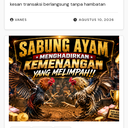
kesan transaksi berlangsung tanpa hambatan
VANES
AGUSTUS 10, 2026