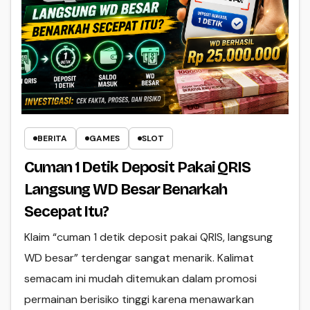
BERITA
GAMES
SLOT
Cuman 1 Detik Deposit Pakai QRIS
Langsung WD Besar Benarkah
Secepat Itu?
Klaim “cuman 1 detik deposit pakai QRIS, langsung
WD besar” terdengar sangat menarik. Kalimat
semacam ini mudah ditemukan dalam promosi
permainan berisiko tinggi karena menawarkan