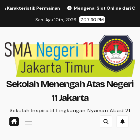
Skip
inan
Mengenal Slot Online dari Cara Bermain hingga Fitur
to
Sen. Agu 10th, 2026
7:27:32 PM
content
Sekolah Menengah Atas Negeri
11 Jakarta
Sekolah Inspiratif Lingkungan Nyaman Abad 21