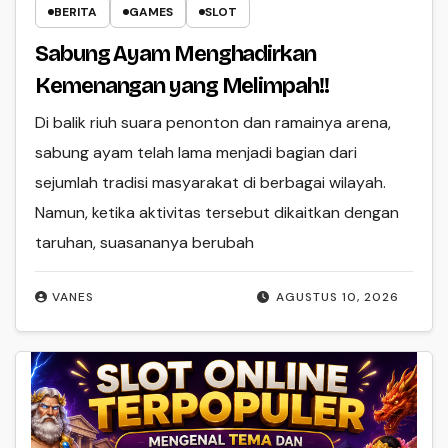
BERITA
GAMES
SLOT
Sabung Ayam Menghadirkan
Kemenangan yang Melimpah!!
Di balik riuh suara penonton dan ramainya arena,
sabung ayam telah lama menjadi bagian dari
sejumlah tradisi masyarakat di berbagai wilayah.
Namun, ketika aktivitas tersebut dikaitkan dengan
taruhan, suasananya berubah
VANES
AGUSTUS 10, 2026