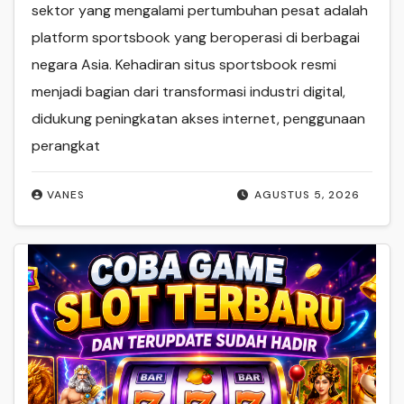
sektor yang mengalami pertumbuhan pesat adalah
platform sportsbook yang beroperasi di berbagai
negara Asia. Kehadiran situs sportsbook resmi
menjadi bagian dari transformasi industri digital,
didukung peningkatan akses internet, penggunaan
perangkat
VANES
AGUSTUS 5, 2026