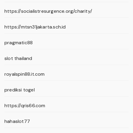
https://socialistresurgence.org/charity/
https://mtsn31jakarta.sch.id
pragmatic88
slot thailand
royalspin88.it.com
prediksi togel
https://qris66.com
hahaslot77