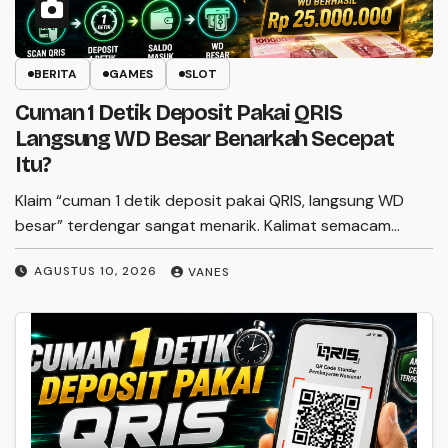
BERITA
GAMES
SLOT
Cuman 1 Detik Deposit Pakai QRIS
Langsung WD Besar Benarkah Secepat
Itu?
Klaim “cuman 1 detik deposit pakai QRIS, langsung WD
besar” terdengar sangat menarik. Kalimat semacam…
AGUSTUS 10, 2026
VANES