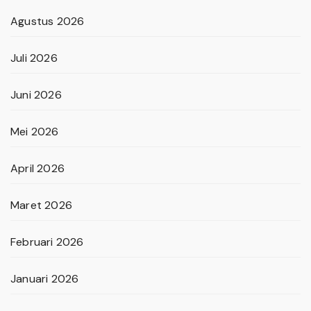
Agustus 2026
Juli 2026
Juni 2026
Mei 2026
April 2026
Maret 2026
Februari 2026
Januari 2026