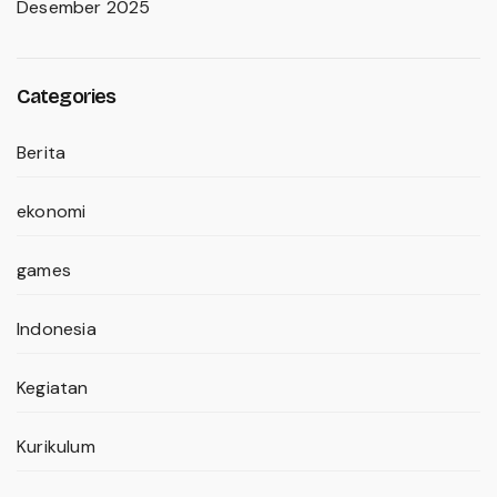
Desember 2025
Categories
Berita
ekonomi
games
Indonesia
Kegiatan
Kurikulum