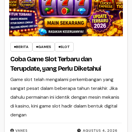
BERITA
GAMES
SLOT
Coba Game Slot Terbaru dan
Terupdate, yang Perlu Diketahui
Game slot telah mengalami perkembangan yang
sangat pesat dalam beberapa tahun terakhir. Jika
dahulu permainan ini identik dengan mesin mekanis
di kasino, kini game slot hadir dalam bentuk digital
dengan
VANES
AGUSTUS 4, 2026