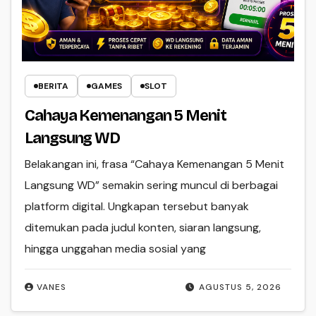
BERITA
GAMES
SLOT
Cahaya Kemenangan 5 Menit
Langsung WD
Belakangan ini, frasa “Cahaya Kemenangan 5 Menit
Langsung WD” semakin sering muncul di berbagai
platform digital. Ungkapan tersebut banyak
ditemukan pada judul konten, siaran langsung,
hingga unggahan media sosial yang
VANES
AGUSTUS 5, 2026