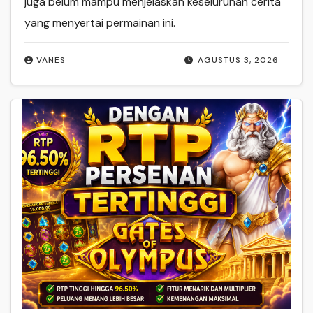
juga belum mampu menjelaskan keseluruhan cerita
yang menyertai permainan ini.
VANES
AGUSTUS 3, 2026