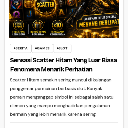
BERITA
GAMES
SLOT
Sensasi Scatter Hitam Yang Luar Biasa
Fenomena Menarik Perhatian
Scatter Hitam semakin sering muncul di kalangan
penggemar permainan berbasis slot. Banyak
pemain menganggap simbol ini sebagai salah satu
elemen yang mampu menghadirkan pengalaman
bermain yang lebih menarik karena sering