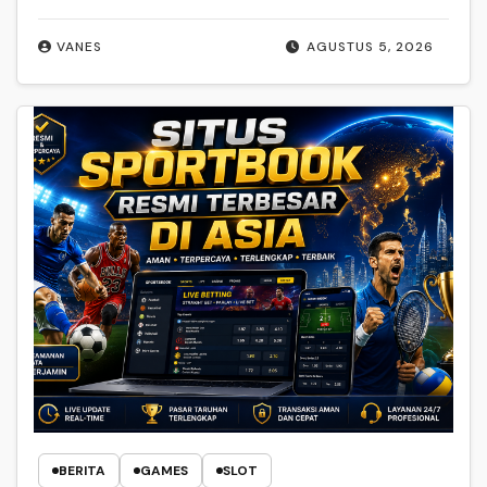
VANES
AGUSTUS 5, 2026
BERITA
GAMES
SLOT