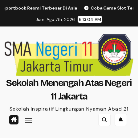
Skip
besar Di Asia
Coba Game Slot Terbaru dan Terupdate, yan
to
Jum. Agu 7th, 2026
6:13:06 AM
content
Sekolah Menengah Atas Negeri
11 Jakarta
Sekolah Inspiratif Lingkungan Nyaman Abad 21