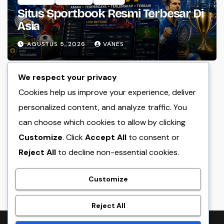
Situs Sportbook Resmi Terbesar Di
Asia
AGUSTUS 5, 2026
VANES
We respect your privacy
Cookies help us improve your experience, deliver
personalized content, and analyze traffic. You
can choose which cookies to allow by clicking
Customize
. Click
Accept All
to consent or
Reject All
to decline non-essential cookies.
Sekolah Menengah Atas
Negeri 11 Jakarta
Customize
Reject All