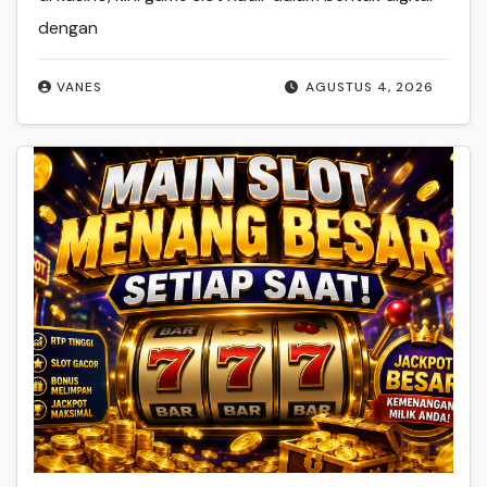
dengan
VANES
AGUSTUS 4, 2026