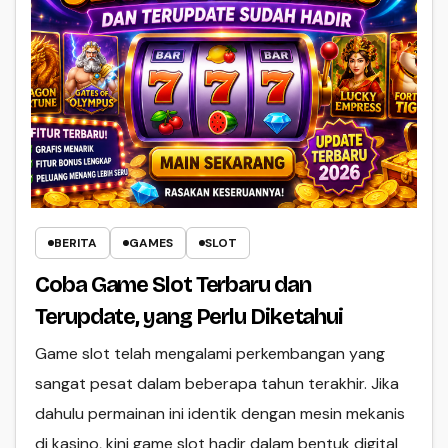
BERITA
GAMES
SLOT
Coba Game Slot Terbaru dan
Terupdate, yang Perlu Diketahui
Game slot telah mengalami perkembangan yang
sangat pesat dalam beberapa tahun terakhir. Jika
dahulu permainan ini identik dengan mesin mekanis
di kasino, kini game slot hadir dalam bentuk digital