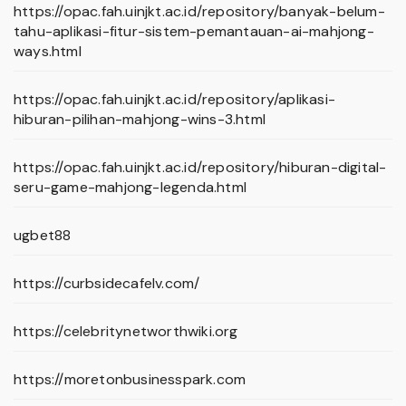
https://opac.fah.uinjkt.ac.id/repository/banyak-belum-
tahu-aplikasi-fitur-sistem-pemantauan-ai-mahjong-
ways.html
https://opac.fah.uinjkt.ac.id/repository/aplikasi-
hiburan-pilihan-mahjong-wins-3.html
https://opac.fah.uinjkt.ac.id/repository/hiburan-digital-
seru-game-mahjong-legenda.html
ugbet88
https://curbsidecafelv.com/
https://celebritynetworthwiki.org
https://moretonbusinesspark.com