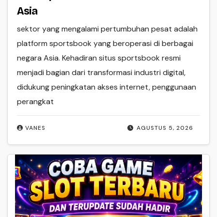
Asia
sektor yang mengalami pertumbuhan pesat adalah
platform sportsbook yang beroperasi di berbagai
negara Asia. Kehadiran situs sportsbook resmi
menjadi bagian dari transformasi industri digital,
didukung peningkatan akses internet, penggunaan
perangkat
VANES
AGUSTUS 5, 2026