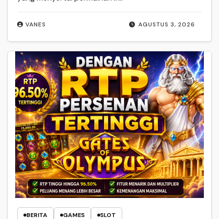
VANES
AGUSTUS 3, 2026
BERITA
GAMES
SLOT