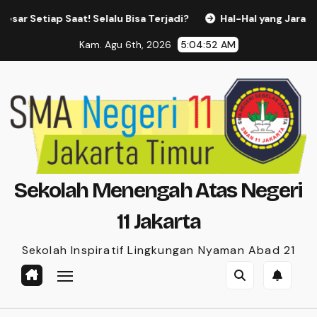
Skip
lu Bisa Terjadi?
Hal-Hal yang Jarang Diketahui Tentang P
to
Kam. Agu 6th, 2026
5:04:54 AM
content
Sekolah Menengah Atas Negeri
11 Jakarta
Sekolah Inspiratif Lingkungan Nyaman Abad 21