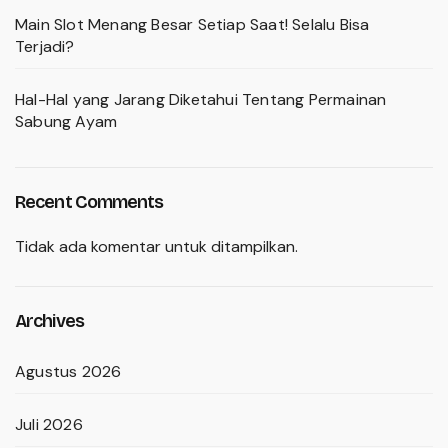
Main Slot Menang Besar Setiap Saat! Selalu Bisa
Terjadi?
Hal-Hal yang Jarang Diketahui Tentang Permainan
Sabung Ayam
Recent Comments
Tidak ada komentar untuk ditampilkan.
Archives
Agustus 2026
Juli 2026