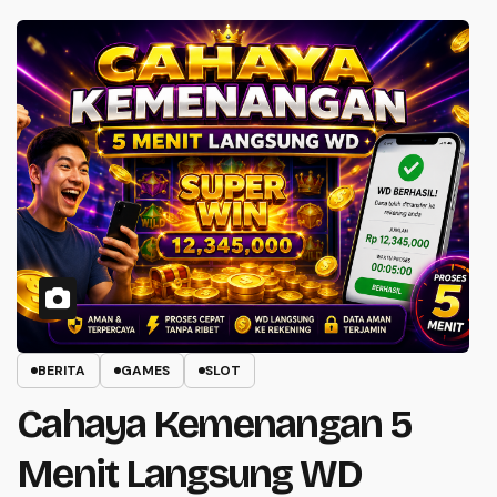
BERITA
GAMES
SLOT
Cahaya Kemenangan 5
Menit Langsung WD