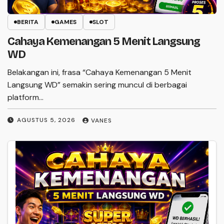
BERITA
GAMES
SLOT
Cahaya Kemenangan 5 Menit Langsung
WD
Belakangan ini, frasa “Cahaya Kemenangan 5 Menit
Langsung WD” semakin sering muncul di berbagai
platform…
AGUSTUS 5, 2026
VANES