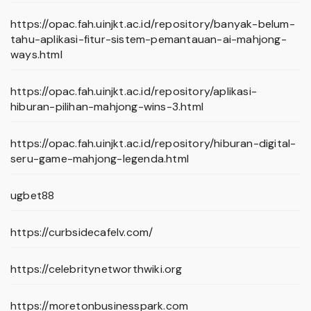
https://opac.fah.uinjkt.ac.id/repository/banyak-belum-
tahu-aplikasi-fitur-sistem-pemantauan-ai-mahjong-
ways.html
https://opac.fah.uinjkt.ac.id/repository/aplikasi-
hiburan-pilihan-mahjong-wins-3.html
https://opac.fah.uinjkt.ac.id/repository/hiburan-digital-
seru-game-mahjong-legenda.html
ugbet88
https://curbsidecafelv.com/
https://celebritynetworthwiki.org
https://moretonbusinesspark.com