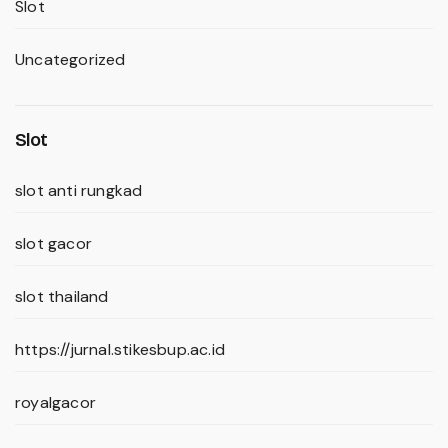
Slot
Uncategorized
Slot
slot anti rungkad
slot gacor
slot thailand
https://jurnal.stikesbup.ac.id
royalgacor