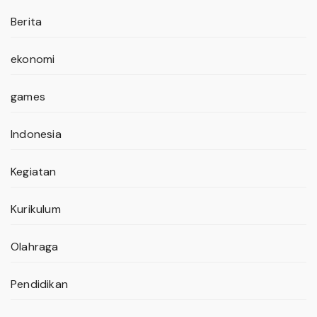
Berita
ekonomi
games
Indonesia
Kegiatan
Kurikulum
Olahraga
Pendidikan