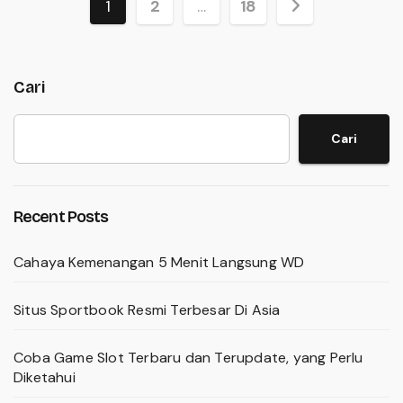
Paginasi
1
2
…
18
pos
Cari
Cari
Recent Posts
Cahaya Kemenangan 5 Menit Langsung WD
Situs Sportbook Resmi Terbesar Di Asia
Coba Game Slot Terbaru dan Terupdate, yang Perlu
Diketahui