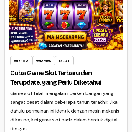
BERITA
GAMES
SLOT
Coba Game Slot Terbaru dan
Terupdate, yang Perlu Diketahui
Game slot telah mengalami perkembangan yang
sangat pesat dalam beberapa tahun terakhir. Jika
dahulu permainan ini identik dengan mesin mekanis
di kasino, kini game slot hadir dalam bentuk digital
dengan