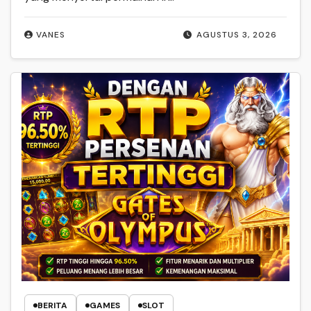
VANES
AGUSTUS 3, 2026
BERITA
GAMES
SLOT