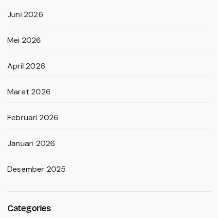
Juni 2026
Mei 2026
April 2026
Maret 2026
Februari 2026
Januari 2026
Desember 2025
Categories