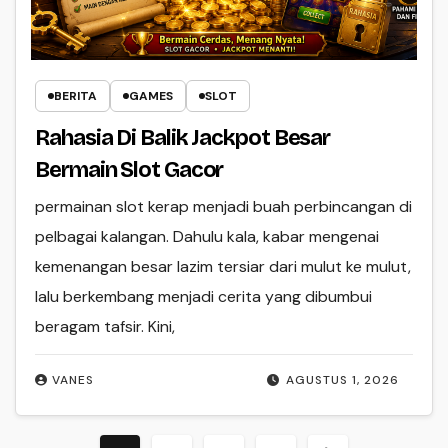
BERITA
GAMES
SLOT
Rahasia Di Balik Jackpot Besar
Bermain Slot Gacor
permainan slot kerap menjadi buah perbincangan di
pelbagai kalangan. Dahulu kala, kabar mengenai
kemenangan besar lazim tersiar dari mulut ke mulut,
lalu berkembang menjadi cerita yang dibumbui
beragam tafsir. Kini,
VANES
AGUSTUS 1, 2026