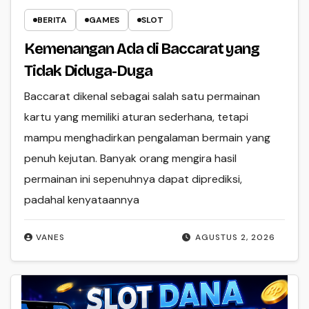
BERITA
GAMES
SLOT
Kemenangan Ada di Baccarat yang
Tidak Diduga-Duga
Baccarat dikenal sebagai salah satu permainan
kartu yang memiliki aturan sederhana, tetapi
mampu menghadirkan pengalaman bermain yang
penuh kejutan. Banyak orang mengira hasil
permainan ini sepenuhnya dapat diprediksi,
padahal kenyataannya
VANES
AGUSTUS 2, 2026