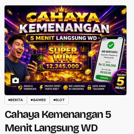
BERITA
GAMES
SLOT
Cahaya Kemenangan 5
S
Menit Langsung WD
T