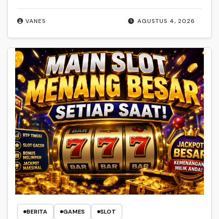
VANES
AGUSTUS 4, 2026
BERITA
GAMES
SLOT