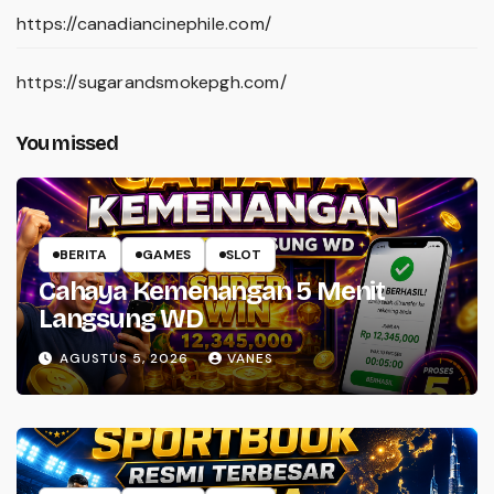
https://canadiancinephile.com/
https://sugarandsmokepgh.com/
You missed
BERITA
GAMES
SLOT
Cahaya Kemenangan 5 Menit
Langsung WD
AGUSTUS 5, 2026
VANES