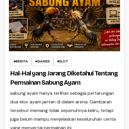
BERITA
GAMES
SLOT
Hal-Hal yang Jarang Diketahui Tentang
Permainan Sabung Ayam
sabung ayam hanya terlihat sebagai pertarungan
dua ekor ayam jantan di dalam arena. Gambaran
tersebut memang tidak sepenuhnya keliru, tetapi
juga belum mampu menjelaskan keseluruhan cerita
yang menyertai permainan ini.