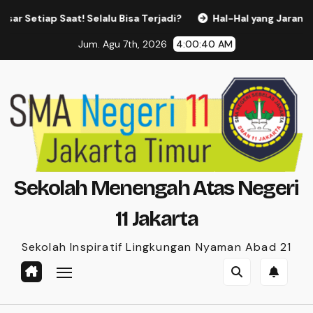
Skip
u Bisa Terjadi?
Hal-Hal yang Jarang Diketahui Tentang P
to
Jum. Agu 7th, 2026
4:00:42 AM
content
Sekolah Menengah Atas Negeri
11 Jakarta
Sekolah Inspiratif Lingkungan Nyaman Abad 21