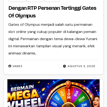
Dengan RTP Persenan Tertinggi Gates
Of Olympus
Gates of Olympus menjadi salah satu permainan
slot online yang cukup populer di kalangan pemain
digital. Permainan dengan tema dewa-dewa Yunani
ini menawarkan tampilan visual yang menarik, efek
animasi dinamis,
VANES
AGUSTUS 3, 2026