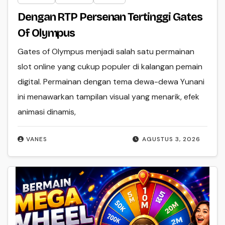
Dengan RTP Persenan Tertinggi Gates
Of Olympus
Gates of Olympus menjadi salah satu permainan
slot online yang cukup populer di kalangan pemain
digital. Permainan dengan tema dewa-dewa Yunani
ini menawarkan tampilan visual yang menarik, efek
animasi dinamis,
VANES
AGUSTUS 3, 2026