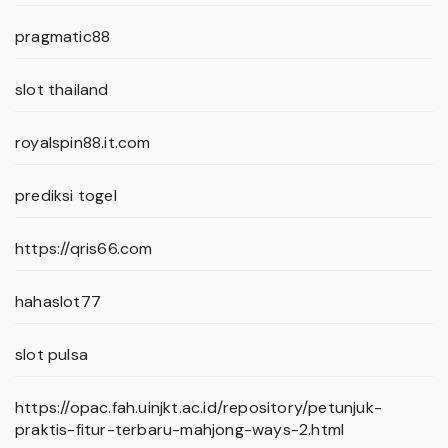
pragmatic88
slot thailand
royalspin88.it.com
prediksi togel
https://qris66.com
hahaslot77
slot pulsa
https://opac.fah.uinjkt.ac.id/repository/petunjuk-
praktis-fitur-terbaru-mahjong-ways-2.html