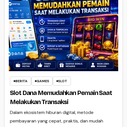
BERITA
GAMES
SLOT
Slot Dana Memudahkan Pemain Saat
Melakukan Transaksi
Dalam ekosistem hiburan digital, metode
pembayaran yang cepat, praktis, dan mudah