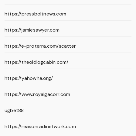
https://pressboltnews.com
https://jamiesawyer.com
https://e-proterra.com/scatter
https://theoldlogcabin.com/
https://yahowha.org/
https://www.royalgacorr.com
ugbet88
https://reasonradinetwork.com