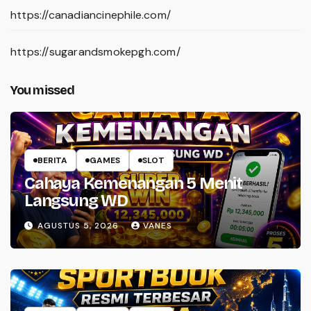
https://canadiancinephile.com/
https://sugarandsmokepgh.com/
You missed
BERITA
GAMES
SLOT
Cahaya Kemenangan 5 Menit
Langsung WD
AGUSTUS 5, 2026
VANES