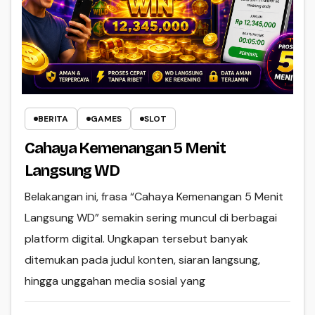
BERITA
GAMES
SLOT
Cahaya Kemenangan 5 Menit
Langsung WD
Belakangan ini, frasa “Cahaya Kemenangan 5 Menit
Langsung WD” semakin sering muncul di berbagai
platform digital. Ungkapan tersebut banyak
ditemukan pada judul konten, siaran langsung,
hingga unggahan media sosial yang