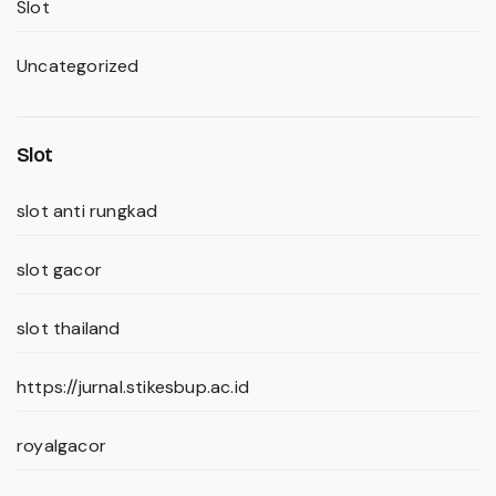
Slot
Uncategorized
Slot
slot anti rungkad
slot gacor
slot thailand
https://jurnal.stikesbup.ac.id
royalgacor