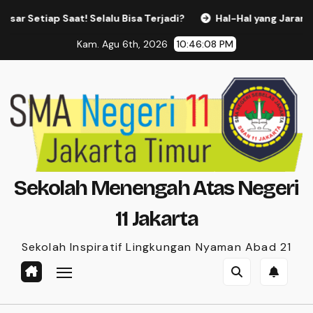
Skip
Selalu Bisa Terjadi?
Hal-Hal yang Jarang Diketahui Tent
to
Kam. Agu 6th, 2026
10:46:09 PM
content
Sekolah Menengah Atas Negeri
11 Jakarta
Sekolah Inspiratif Lingkungan Nyaman Abad 21