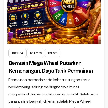
BERITA
GAMES
SLOT
Bermain Mega Wheel Putarkan
Kemenangan, Daya Tarik Permainan
Permainan berbasis roda keberuntungan terus
berkembang seiring meningkatnya minat
masyarakat terhadap hiburan interaktif. Salah satu
yang paling banyak dikenal adalah Mega Wheel,