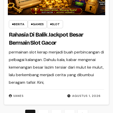
BERITA
GAMES
SLOT
Rahasia Di Balik Jackpot Besar
Bermain Slot Gacor
permainan slot kerap menjadi buah perbincangan di
pelbagai kalangan. Dahulu kala, kabar mengenai
kemenangan besar lazim tersiar dari mulut ke mulut,
lalu berkembang menjadi cerita yang dibumbui
beragam tafsir. Kini,
VANES
AGUSTUS 1, 2026