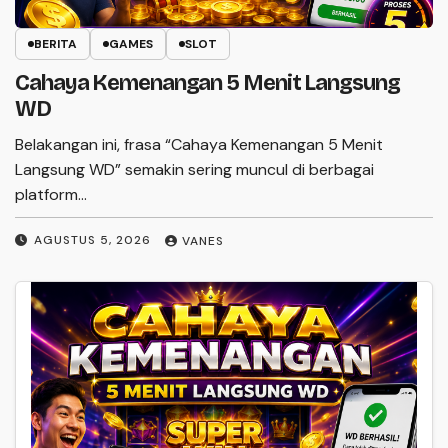
BERITA
GAMES
SLOT
Cahaya Kemenangan 5 Menit Langsung
WD
Belakangan ini, frasa “Cahaya Kemenangan 5 Menit
Langsung WD” semakin sering muncul di berbagai
platform…
AGUSTUS 5, 2026
VANES