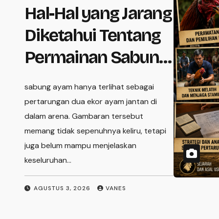
Cahaya
Kemenangan 5
Menit Langsung
WD
Belakangan ini, frasa “Cahaya
Kemenangan 5 Menit Langsung WD”
semakin sering muncul di berbagai
platform digital. Ungkapan tersebut
banyak ditemukan pada judul konten,
siaran langsung,…
AGUSTUS 5, 2026
VANES