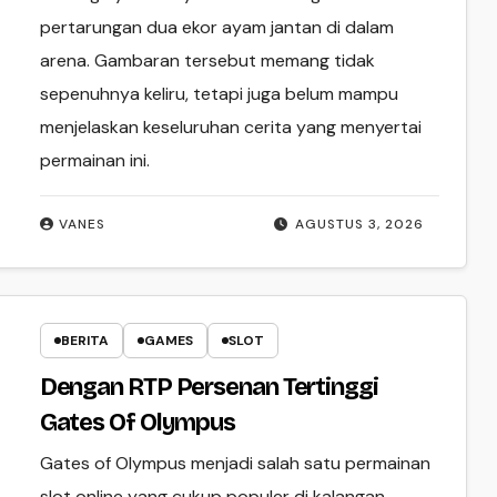
pertarungan dua ekor ayam jantan di dalam
arena. Gambaran tersebut memang tidak
sepenuhnya keliru, tetapi juga belum mampu
menjelaskan keseluruhan cerita yang menyertai
permainan ini.
VANES
AGUSTUS 3, 2026
BERITA
GAMES
SLOT
Dengan RTP Persenan Tertinggi
Gates Of Olympus
Gates of Olympus menjadi salah satu permainan
slot online yang cukup populer di kalangan