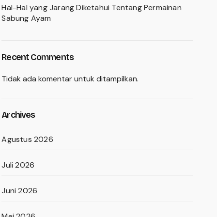
Hal-Hal yang Jarang Diketahui Tentang Permainan
Sabung Ayam
Recent Comments
Tidak ada komentar untuk ditampilkan.
Archives
Agustus 2026
Juli 2026
Juni 2026
Mei 2026