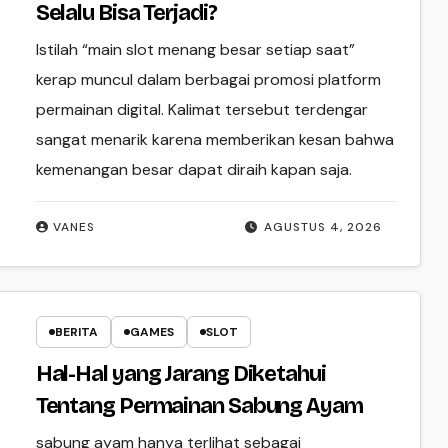
Selalu Bisa Terjadi?
Istilah “main slot menang besar setiap saat”
kerap muncul dalam berbagai promosi platform
permainan digital. Kalimat tersebut terdengar
sangat menarik karena memberikan kesan bahwa
kemenangan besar dapat diraih kapan saja.
VANES
AGUSTUS 4, 2026
BERITA
GAMES
SLOT
Hal-Hal yang Jarang Diketahui
Tentang Permainan Sabung Ayam
sabung ayam hanya terlihat sebagai