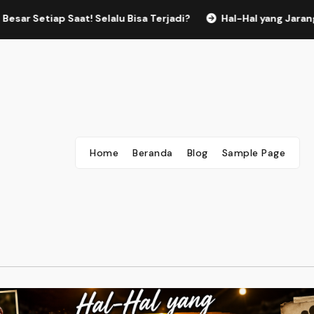
at! Selalu Bisa Terjadi?
Hal-Hal yang Jarang Diketahui T
Home
Beranda
Blog
Sample Page