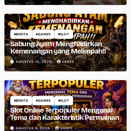
BERITA
GAMES
SLOT
Sabung Ayam Menghadirkan
Kemenangan yang Melimpah!!
AGUSTUS 10, 2026
VANES
BERITA
GAMES
SLOT
Slot Online Terpopuler Mengenal
Tema dan Karakteristik Permainan
AGUSTUS 9, 2026
VANES