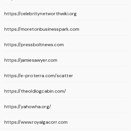
https://celebritynetworthwiki.org
https://moretonbusinesspark.com
https://pressboltnews.com
https://jamiesawyer.com
https://e-proterra.com/scatter
https://theoldlogcabin.com/
https://yahowha.org/
https://www.royalgacorr.com