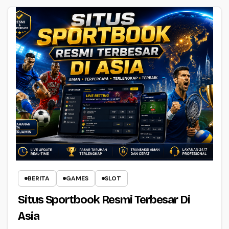
BERITA
GAMES
SLOT
Situs Sportbook Resmi Terbesar Di
Asia