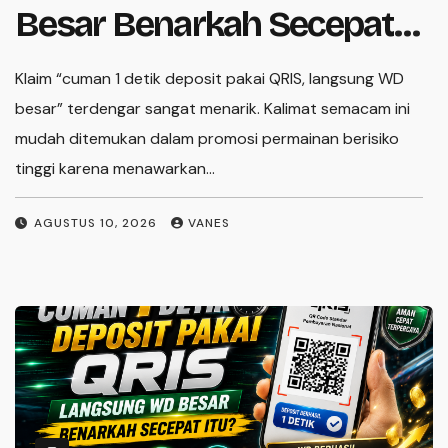
Besar Benarkah Secepat
Itu?
Klaim “cuman 1 detik deposit pakai QRIS, langsung WD
Di
besar” terdengar sangat menarik. Kalimat semacam ini
s
mudah ditemukan dalam promosi permainan berisiko
tr
tinggi karena menawarkan…
ak
AGUSTUS 10, 2026
VANES