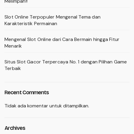
Melimpah!!
Slot Online Terpopuler Mengenal Tema dan
Karakteristik Permainan
Mengenal Slot Online dari Cara Bermain hingga Fitur
Menarik
Situs Slot Gacor Terpercaya No. 1 dengan Pilihan Game
Terbaik
Recent Comments
Tidak ada komentar untuk ditampilkan.
Archives