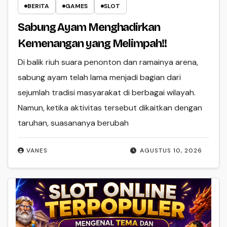
BERITA
GAMES
SLOT
Sabung Ayam Menghadirkan
Kemenangan yang Melimpah!!
Di balik riuh suara penonton dan ramainya arena,
sabung ayam telah lama menjadi bagian dari
sejumlah tradisi masyarakat di berbagai wilayah.
Namun, ketika aktivitas tersebut dikaitkan dengan
taruhan, suasananya berubah
VANES
AGUSTUS 10, 2026