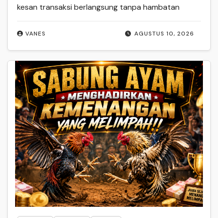
kesan transaksi berlangsung tanpa hambatan
VANES
AGUSTUS 10, 2026