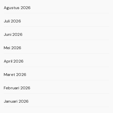
Agustus 2026
Juli 2026
Juni 2026
Mei 2026
April 2026
Maret 2026
Februari 2026
Januari 2026