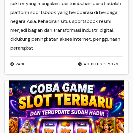
sektor yang mengalami pertumbuhan pesat adalah
platform sportsbook yang beroperasi di berbagai
negara Asia. Kehadiran situs sportsbook resmi
menjadi bagian dari transformasi industri digital,
didukung peningkatan akses internet, penggunaan
perangkat
VANES
AGUSTUS 5, 2026