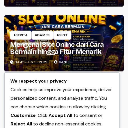
BERITA
GAMES
SLOT
Mengenal Slot Online dari Cara
Bermain hingga Fitur Menarik
AGUSTUS 9, 2026
VANES
We respect your privacy
Cookies help us improve your experience, deliver
personalized content, and analyze traffic. You
can choose which cookies to allow by clicking
Customize
. Click
Accept All
to consent or
Reject All
to decline non-essential cookies.