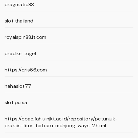
pragmatic88
slot thailand
royalspin88.it.com
prediksi togel
https://qris66.com
hahaslot77
slot pulsa
https://opac.fah.uinjkt.ac.id/repository/petunjuk-
praktis-fitur-terbaru-mahjong-ways-2.html