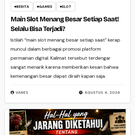
BERITA
GAMES
SLOT
Main Slot Menang Besar Setiap Saat!
Selalu Bisa Terjadi?
Istilah “main slot menang besar setiap saat” kerap
muncul dalam berbagai promosi platform
permainan digital. Kalimat tersebut terdengar
sangat menarik karena memberikan kesan bahwa
kemenangan besar dapat diraih kapan saja.
VANES
AGUSTUS 4, 2026