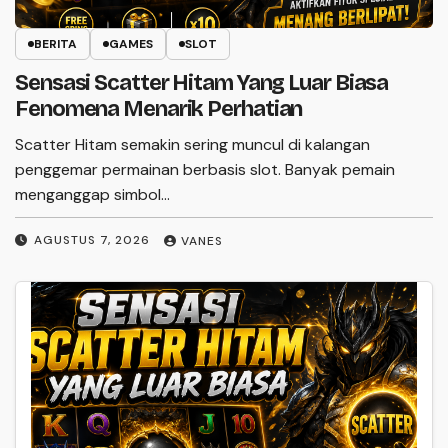
BERITA
GAMES
SLOT
Sensasi Scatter Hitam Yang Luar Biasa
Fenomena Menarik Perhatian
Scatter Hitam semakin sering muncul di kalangan
penggemar permainan berbasis slot. Banyak pemain
menganggap simbol…
AGUSTUS 7, 2026
VANES