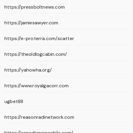
https://pressboltnews.com
https://jamiesawyer.com
https://e-proterra.com/scatter
https://theoldlogcabin.com/
https://yahowha.org/
https://www.royalgacorr.com
ugbet88
https://reasonradinetwork.com
https://canadiancinephile.com/