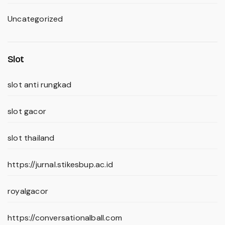
Uncategorized
Slot
slot anti rungkad
slot gacor
slot thailand
https://jurnal.stikesbup.ac.id
royalgacor
https://conversationalball.com