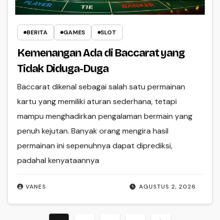
BERITA
GAMES
SLOT
Kemenangan Ada di Baccarat yang
Tidak Diduga-Duga
Baccarat dikenal sebagai salah satu permainan
kartu yang memiliki aturan sederhana, tetapi
mampu menghadirkan pengalaman bermain yang
penuh kejutan. Banyak orang mengira hasil
permainan ini sepenuhnya dapat diprediksi,
padahal kenyataannya
VANES
AGUSTUS 2, 2026