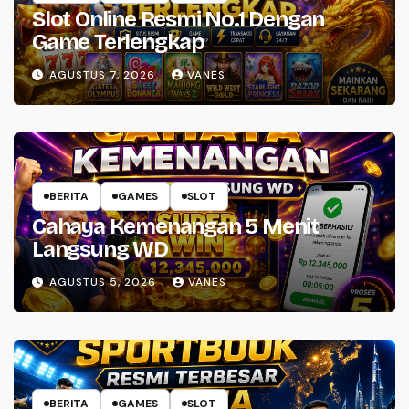
Slot Online Resmi No.1 Dengan
Game Terlengkap
AGUSTUS 7, 2026
VANES
BERITA
GAMES
SLOT
Cahaya Kemenangan 5 Menit
Langsung WD
AGUSTUS 5, 2026
VANES
BERITA
GAMES
SLOT