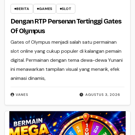
BERITA
GAMES
SLOT
Dengan RTP Persenan Tertinggi Gates
Of Olympus
Gates of Olympus menjadi salah satu permainan
slot online yang cukup populer di kalangan pemain
digital. Permainan dengan tema dewa-dewa Yunani
ini menawarkan tampilan visual yang menarik, efek
animasi dinamis,
VANES
AGUSTUS 3, 2026