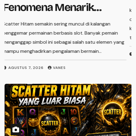
Fenomena Menarik
ka
Perhatian
o
Scatter Hitam semakin sering muncul di kalangan
k
penggemar permainan berbasis slot. Banyak pemain
te
menganggap simbol ini sebagai salah satu elemen yang
mampu menghadirkan pengalaman bermain…
AGUSTUS 7, 2026
VANES