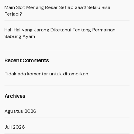
Main Slot Menang Besar Setiap Saat! Selalu Bisa
Terjadi?
Hal-Hal yang Jarang Diketahui Tentang Permainan
Sabung Ayam
Recent Comments
Tidak ada komentar untuk ditampilkan.
Archives
Agustus 2026
Juli 2026