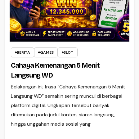
BERITA
GAMES
SLOT
Cahaya Kemenangan 5 Menit
Langsung WD
Belakangan ini, frasa “Cahaya Kemenangan 5 Menit
Langsung WD” semakin sering muncul di berbagai
platform digital. Ungkapan tersebut banyak
ditemukan pada judul konten, siaran langsung,
hingga unggahan media sosial yang