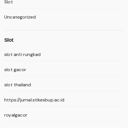
Slot
Uncategorized
Slot
slot anti rungkad
slot gacor
slot thailand
https://jurnal.stikesbup.ac.id
royalgacor