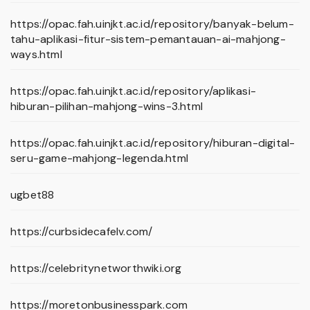
https://opac.fah.uinjkt.ac.id/repository/banyak-belum-
tahu-aplikasi-fitur-sistem-pemantauan-ai-mahjong-
ways.html
https://opac.fah.uinjkt.ac.id/repository/aplikasi-
hiburan-pilihan-mahjong-wins-3.html
https://opac.fah.uinjkt.ac.id/repository/hiburan-digital-
seru-game-mahjong-legenda.html
ugbet88
https://curbsidecafelv.com/
https://celebritynetworthwiki.org
https://moretonbusinesspark.com