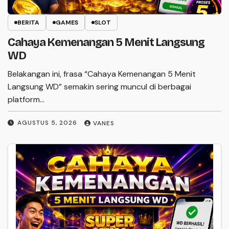
BERITA
GAMES
SLOT
Cahaya Kemenangan 5 Menit Langsung
WD
Belakangan ini, frasa “Cahaya Kemenangan 5 Menit
Langsung WD” semakin sering muncul di berbagai
platform…
AGUSTUS 5, 2026
VANES