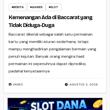
BERITA
GAMES
SLOT
Kemenangan Ada di Baccarat yang
Tidak Diduga-Duga
Baccarat dikenal sebagai salah satu permainan
kartu yang memiliki aturan sederhana, tetapi
mampu menghadirkan pengalaman bermain yang
penuh kejutan. Banyak orang mengira hasil
permainan ini sepenuhnya dapat diprediksi,
padahal kenyataannya
VANES
AGUSTUS 2, 2026