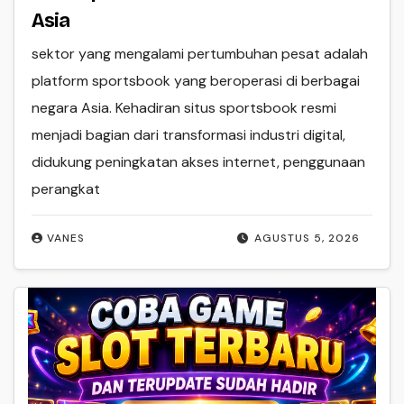
Asia
sektor yang mengalami pertumbuhan pesat adalah
platform sportsbook yang beroperasi di berbagai
negara Asia. Kehadiran situs sportsbook resmi
menjadi bagian dari transformasi industri digital,
didukung peningkatan akses internet, penggunaan
perangkat
VANES
AGUSTUS 5, 2026