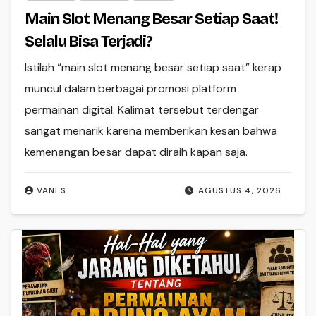
Main Slot Menang Besar Setiap Saat!
Selalu Bisa Terjadi?
Istilah “main slot menang besar setiap saat” kerap
muncul dalam berbagai promosi platform
permainan digital. Kalimat tersebut terdengar
sangat menarik karena memberikan kesan bahwa
kemenangan besar dapat diraih kapan saja.
VANES
AGUSTUS 4, 2026