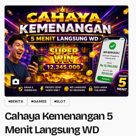
SLOT
BERITA
GAMES
S
emenangan 5
Situs Sport
ngsung WD
Terbesar Di 