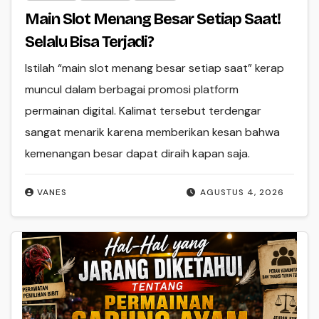
Main Slot Menang Besar Setiap Saat!
Selalu Bisa Terjadi?
Istilah “main slot menang besar setiap saat” kerap
muncul dalam berbagai promosi platform
permainan digital. Kalimat tersebut terdengar
sangat menarik karena memberikan kesan bahwa
kemenangan besar dapat diraih kapan saja.
VANES
AGUSTUS 4, 2026