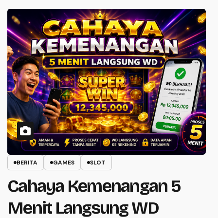
BERITA
GAMES
SLOT
BER
Cahaya Kemenangan 5
Si
Menit Langsung WD
Te