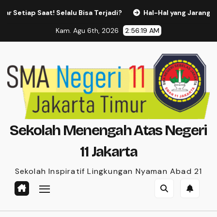
Skip
 Bisa Terjadi?
Hal-Hal yang Jarang Diketahui Tentang Pe
to
Kam. Agu 6th, 2026
2:56:20 AM
content
Sekolah Menengah Atas Negeri
11 Jakarta
Sekolah Inspiratif Lingkungan Nyaman Abad 21