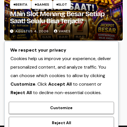
BERITA
GAMES
SLOT
Main Slot Menang Besar Setiap
Saat! Selalu Bisa Terjadi?
AGUSTUS 4, 2026
VANES
We respect your privacy
Cookies help us improve your experience, deliver
personalized content, and analyze traffic. You
can choose which cookies to allow by clicking
Customize
. Click
Accept All
to consent or
Reject All
to decline non-essential cookies.
Sekolah Menengah Atas
Negeri 11 Jakarta
Customize
Reject All