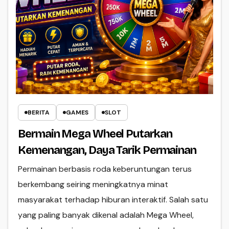
BERITA
GAMES
SLOT
Bermain Mega Wheel Putarkan
Kemenangan, Daya Tarik Permainan
Permainan berbasis roda keberuntungan terus
berkembang seiring meningkatnya minat
masyarakat terhadap hiburan interaktif. Salah satu
yang paling banyak dikenal adalah Mega Wheel,