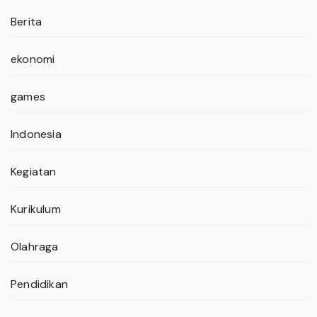
Berita
ekonomi
games
Indonesia
Kegiatan
Kurikulum
Olahraga
Pendidikan