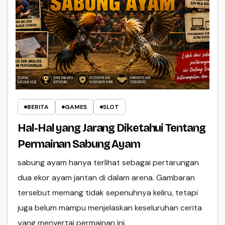
BERITA
GAMES
SLOT
Hal-Hal yang Jarang Diketahui Tentang
Permainan Sabung Ayam
sabung ayam hanya terlihat sebagai pertarungan
dua ekor ayam jantan di dalam arena. Gambaran
tersebut memang tidak sepenuhnya keliru, tetapi
juga belum mampu menjelaskan keseluruhan cerita
yang menyertai permainan ini.