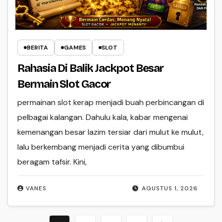
BERITA
GAMES
SLOT
Rahasia Di Balik Jackpot Besar
Bermain Slot Gacor
permainan slot kerap menjadi buah perbincangan di
pelbagai kalangan. Dahulu kala, kabar mengenai
kemenangan besar lazim tersiar dari mulut ke mulut,
lalu berkembang menjadi cerita yang dibumbui
beragam tafsir. Kini,
VANES
AGUSTUS 1, 2026