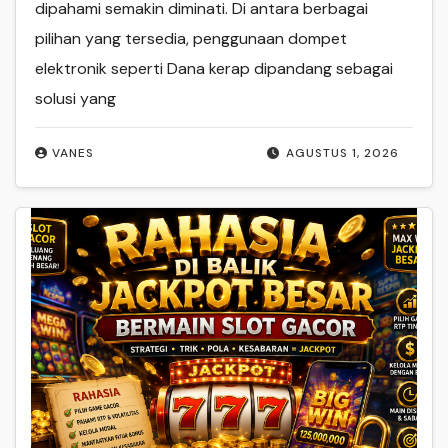
dipahami semakin diminati. Di antara berbagai
pilihan yang tersedia, penggunaan dompet
elektronik seperti Dana kerap dipandang sebagai
solusi yang
VANES
AGUSTUS 1, 2026