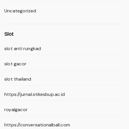
Uncategorized
Slot
slot anti rungkad
slot gacor
slot thailand
https://jurnal.stikesbup.ac.id
royalgacor
https://conversationalball.com