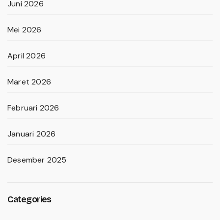
Juni 2026
Mei 2026
April 2026
Maret 2026
Februari 2026
Januari 2026
Desember 2025
Categories