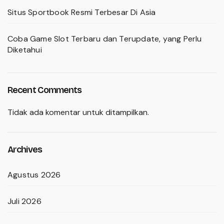
Situs Sportbook Resmi Terbesar Di Asia
Coba Game Slot Terbaru dan Terupdate, yang Perlu
Diketahui
Recent Comments
Tidak ada komentar untuk ditampilkan.
Archives
Agustus 2026
Juli 2026