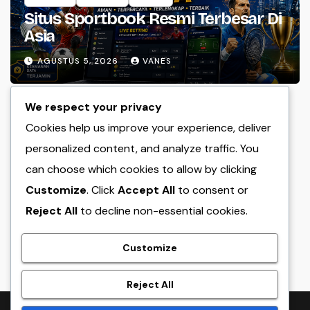
Situs Sportbook Resmi Terbesar Di
Asia
AGUSTUS 5, 2026
VANES
We respect your privacy
Cookies help us improve your experience, deliver
personalized content, and analyze traffic. You
can choose which cookies to allow by clicking
Customize
. Click
Accept All
to consent or
Reject All
to decline non-essential cookies.
Sekolah Menengah Atas
Negeri 11 Jakarta
Customize
Reject All