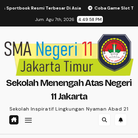
Skip
i Terbesar Di Asia
Coba Game Slot Terbaru dan Terupdate
to
Jum. Agu 7th, 2026
4:49:59 PM
content
Sekolah Menengah Atas Negeri
11 Jakarta
Sekolah Inspiratif Lingkungan Nyaman Abad 21