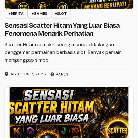
BERITA
GAMES
SLOT
Sensasi Scatter Hitam Yang Luar Biasa
Fenomena Menarik Perhatian
Scatter Hitam semakin sering muncul di kalangan
penggemar permainan berbasis slot. Banyak pemain
menganggap simbol…
AGUSTUS 7, 2026
VANES