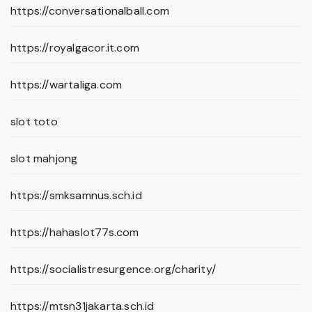
https://conversationalball.com
https://royalgacor.it.com
https://wartaliga.com
slot toto
slot mahjong
https://smksamnus.sch.id
https://hahaslot77s.com
https://socialistresurgence.org/charity/
https://mtsn31jakarta.sch.id