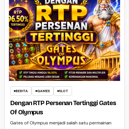
BERITA
GAMES
SLOT
Dengan RTP Persenan Tertinggi Gates
Of Olympus
Gates of Olympus menjadi salah satu permainan