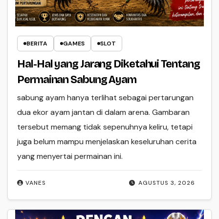
BERITA
GAMES
SLOT
Hal-Hal yang Jarang Diketahui Tentang
Permainan Sabung Ayam
sabung ayam hanya terlihat sebagai pertarungan
dua ekor ayam jantan di dalam arena. Gambaran
tersebut memang tidak sepenuhnya keliru, tetapi
juga belum mampu menjelaskan keseluruhan cerita
yang menyertai permainan ini.
VANES
AGUSTUS 3, 2026