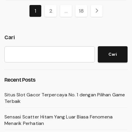
Paginasi
1
2
…
18
pos
Cari
Cari
Recent Posts
Situs Slot Gacor Terpercaya No. 1 dengan Pilihan Game
Terbaik
Sensasi Scatter Hitam Yang Luar Biasa Fenomena
Menarik Perhatian