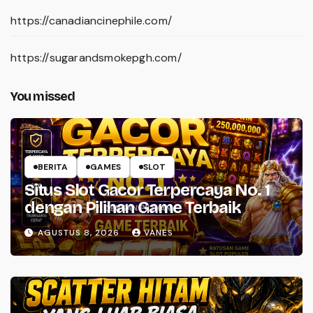
https://canadiancinephile.com/
https://sugarandsmokepgh.com/
You missed
BERITA
GAMES
SLOT
Situs Slot Gacor Terpercaya No. 1
dengan Pilihan Game Terbaik
AGUSTUS 8, 2026
VANES