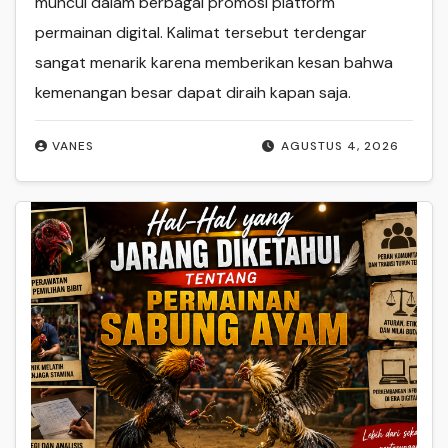
muncul dalam berbagai promosi platform
permainan digital. Kalimat tersebut terdengar
sangat menarik karena memberikan kesan bahwa
kemenangan besar dapat diraih kapan saja.
VANES
AGUSTUS 4, 2026