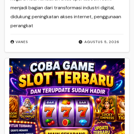
menjadi bagian dari transformasi industri digital,
didukung peningkatan akses internet, penggunaan
perangkat
VANES
AGUSTUS 5, 2026