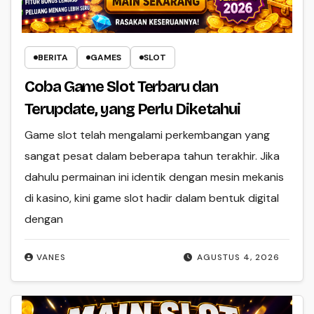
BERITA
GAMES
SLOT
Coba Game Slot Terbaru dan
Terupdate, yang Perlu Diketahui
Game slot telah mengalami perkembangan yang
sangat pesat dalam beberapa tahun terakhir. Jika
dahulu permainan ini identik dengan mesin mekanis
di kasino, kini game slot hadir dalam bentuk digital
dengan
VANES
AGUSTUS 4, 2026