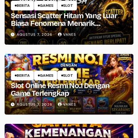
BERITA
GAMES
SLOT
Sensasi Scatter Hitam Yang Luar
Biasa Fenomena Menarik
Perhatian
AGUSTUS 7, 2026
VANES
BERITA
GAMES
SLOT
Slot Online Resmi No.1 Dengan
Game Terlengkap
AGUSTUS 7, 2026
VANES