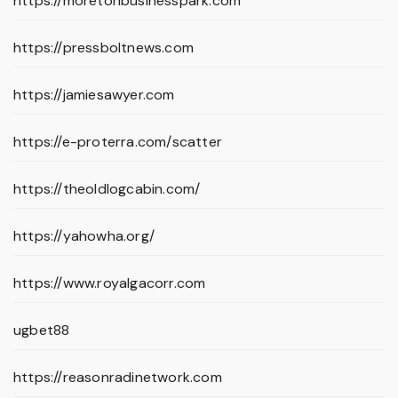
https://moretonbusinesspark.com
https://pressboltnews.com
https://jamiesawyer.com
https://e-proterra.com/scatter
https://theoldlogcabin.com/
https://yahowha.org/
https://www.royalgacorr.com
ugbet88
https://reasonradinetwork.com