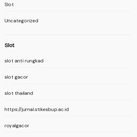
Slot
Uncategorized
Slot
slot anti rungkad
slot gacor
slot thailand
https://jurnal.stikesbup.ac.id
royalgacor