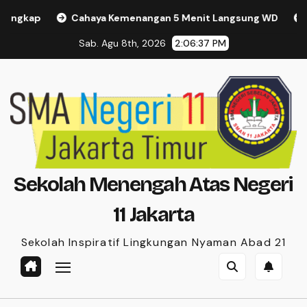
Skip
 Kemenangan 5 Menit Langsung WD
Situs Sportbook Resm
to
Sab. Agu 8th, 2026
2:06:39 PM
content
Sekolah Menengah Atas Negeri
11 Jakarta
Sekolah Inspiratif Lingkungan Nyaman Abad 21