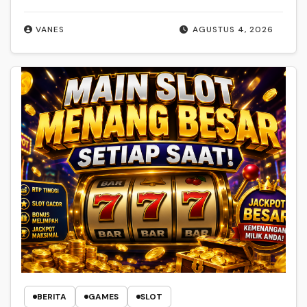
VANES
AGUSTUS 4, 2026
BERITA
GAMES
SLOT