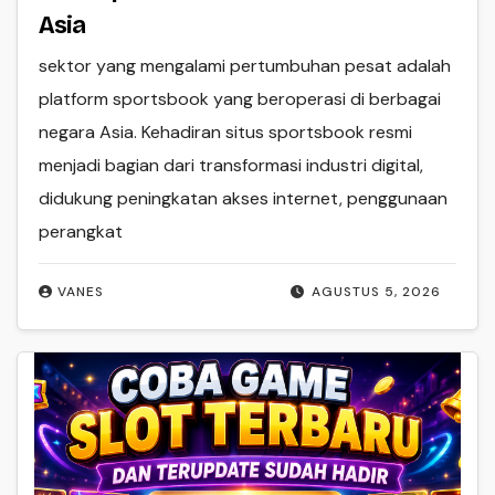
Asia
sektor yang mengalami pertumbuhan pesat adalah
platform sportsbook yang beroperasi di berbagai
negara Asia. Kehadiran situs sportsbook resmi
menjadi bagian dari transformasi industri digital,
didukung peningkatan akses internet, penggunaan
perangkat
VANES
AGUSTUS 5, 2026