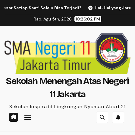
Skip
Selalu Bisa Terjadi?
Hal-Hal yang Jarang Diketahui Tent
to
Rab. Agu 5th, 2026
10:26:04 PM
content
Sekolah Menengah Atas Negeri
11 Jakarta
Sekolah Inspiratif Lingkungan Nyaman Abad 21