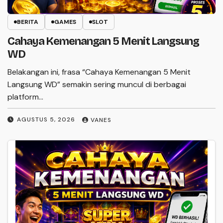
BERITA
GAMES
SLOT
Cahaya Kemenangan 5 Menit Langsung
WD
Belakangan ini, frasa “Cahaya Kemenangan 5 Menit
Langsung WD” semakin sering muncul di berbagai
platform…
AGUSTUS 5, 2026
VANES