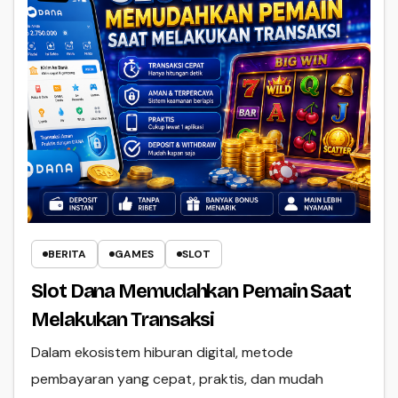
BERITA
GAMES
SLOT
Slot Dana Memudahkan Pemain Saat
Melakukan Transaksi
Dalam ekosistem hiburan digital, metode
pembayaran yang cepat, praktis, dan mudah