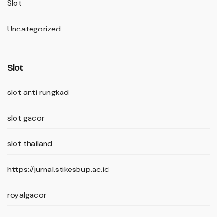
Slot
Uncategorized
Slot
slot anti rungkad
slot gacor
slot thailand
https://jurnal.stikesbup.ac.id
royalgacor