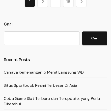
Paginasi
1
2
…
18
pos
Cari
Cari
Recent Posts
Cahaya Kemenangan 5 Menit Langsung WD
Situs Sportbook Resmi Terbesar Di Asia
Coba Game Slot Terbaru dan Terupdate, yang Perlu
Diketahui