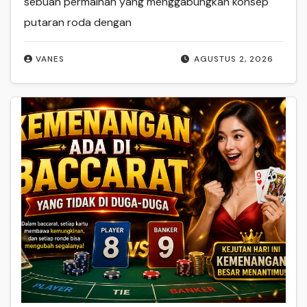
sebuah permainan yang menggabungkan konsep
putaran roda dengan
VANES
AGUSTUS 2, 2026