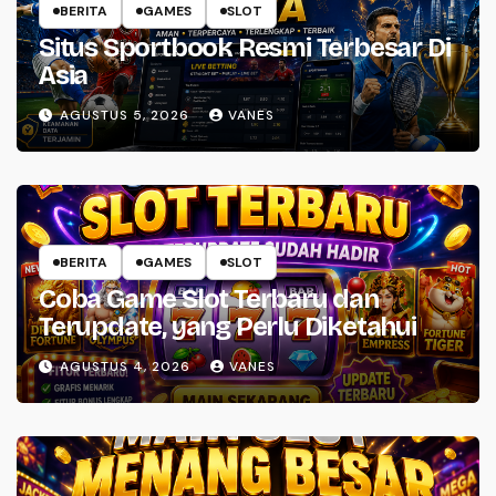
BERITA
GAMES
SLOT
Situs Sportbook Resmi Terbesar Di
Asia
AGUSTUS 5, 2026
VANES
BERITA
GAMES
SLOT
Coba Game Slot Terbaru dan
Terupdate, yang Perlu Diketahui
AGUSTUS 4, 2026
VANES