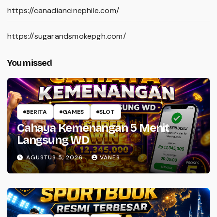
https://canadiancinephile.com/
https://sugarandsmokepgh.com/
You missed
BERITA
GAMES
SLOT
Cahaya Kemenangan 5 Menit
Langsung WD
AGUSTUS 5, 2026
VANES