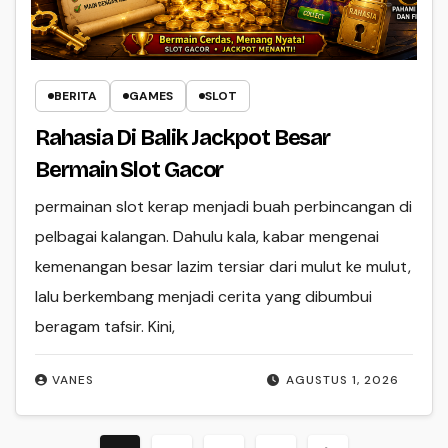
BERITA
GAMES
SLOT
Rahasia Di Balik Jackpot Besar
Bermain Slot Gacor
permainan slot kerap menjadi buah perbincangan di
pelbagai kalangan. Dahulu kala, kabar mengenai
kemenangan besar lazim tersiar dari mulut ke mulut,
lalu berkembang menjadi cerita yang dibumbui
beragam tafsir. Kini,
VANES
AGUSTUS 1, 2026