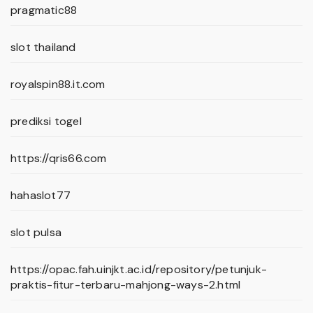
pragmatic88
slot thailand
royalspin88.it.com
prediksi togel
https://qris66.com
hahaslot77
slot pulsa
https://opac.fah.uinjkt.ac.id/repository/petunjuk-
praktis-fitur-terbaru-mahjong-ways-2.html