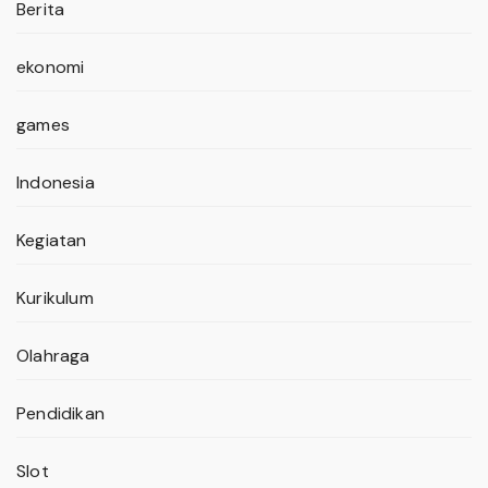
Berita
ekonomi
games
Indonesia
Kegiatan
Kurikulum
Olahraga
Pendidikan
Slot