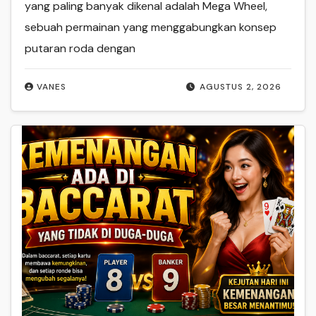
yang paling banyak dikenal adalah Mega Wheel,
sebuah permainan yang menggabungkan konsep
putaran roda dengan
VANES
AGUSTUS 2, 2026