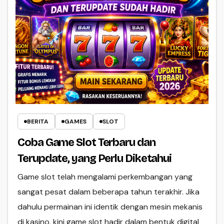
BERITA
GAMES
SLOT
Coba Game Slot Terbaru dan
Terupdate, yang Perlu Diketahui
Game slot telah mengalami perkembangan yang
sangat pesat dalam beberapa tahun terakhir. Jika
dahulu permainan ini identik dengan mesin mekanis
di kasino, kini game slot hadir dalam bentuk digital