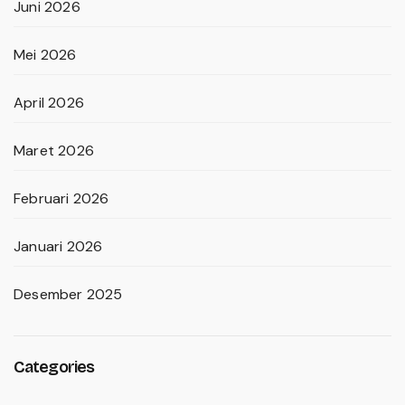
Juni 2026
Mei 2026
April 2026
Maret 2026
Februari 2026
Januari 2026
Desember 2025
Categories