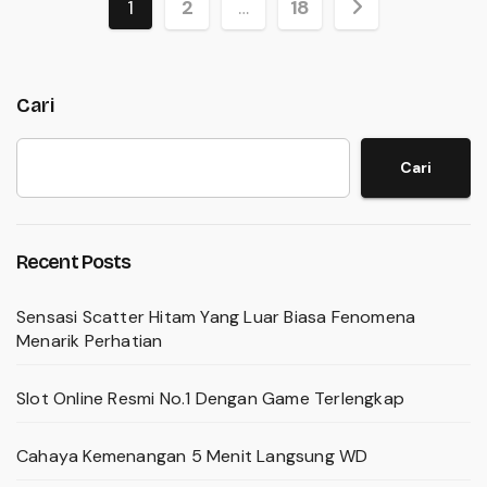
Paginasi
1
2
…
18
pos
Cari
Cari
Recent Posts
Sensasi Scatter Hitam Yang Luar Biasa Fenomena
Menarik Perhatian
Slot Online Resmi No.1 Dengan Game Terlengkap
Cahaya Kemenangan 5 Menit Langsung WD