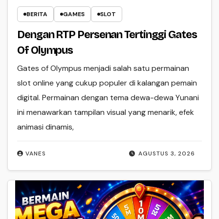
BERITA
GAMES
SLOT
Dengan RTP Persenan Tertinggi Gates
Of Olympus
Gates of Olympus menjadi salah satu permainan
slot online yang cukup populer di kalangan pemain
digital. Permainan dengan tema dewa-dewa Yunani
ini menawarkan tampilan visual yang menarik, efek
animasi dinamis,
VANES
AGUSTUS 3, 2026