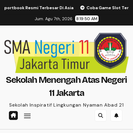
Skip
besar Di Asia
Coba Game Slot Terbaru dan Terupdate, yan
to
Jum. Agu 7th, 2026
8:19:52 AM
content
Sekolah Menengah Atas Negeri
11 Jakarta
Sekolah Inspiratif Lingkungan Nyaman Abad 21