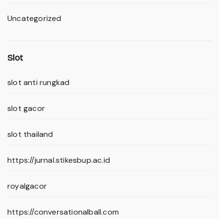
Uncategorized
Slot
slot anti rungkad
slot gacor
slot thailand
https://jurnal.stikesbup.ac.id
royalgacor
https://conversationalball.com