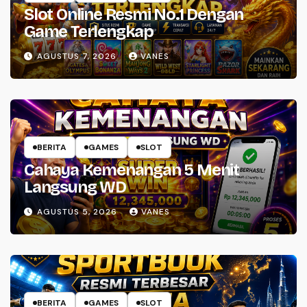
Slot Online Resmi No.1 Dengan
Game Terlengkap
AGUSTUS 7, 2026
VANES
BERITA
GAMES
SLOT
Cahaya Kemenangan 5 Menit
Langsung WD
AGUSTUS 5, 2026
VANES
BERITA
GAMES
SLOT