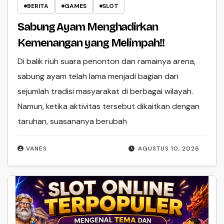
BERITA
GAMES
SLOT
Sabung Ayam Menghadirkan
Kemenangan yang Melimpah!!
Di balik riuh suara penonton dan ramainya arena,
sabung ayam telah lama menjadi bagian dari
sejumlah tradisi masyarakat di berbagai wilayah.
Namun, ketika aktivitas tersebut dikaitkan dengan
taruhan, suasananya berubah
VANES
AGUSTUS 10, 2026