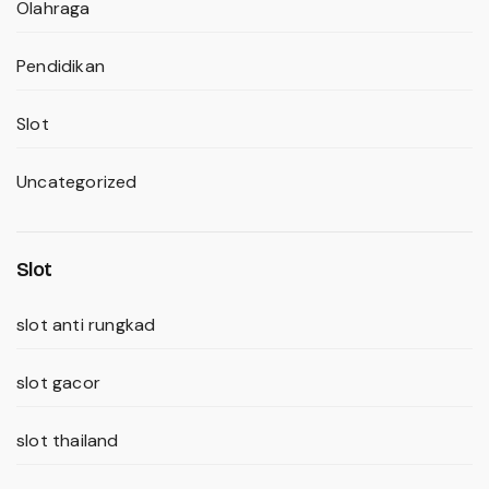
Olahraga
Pendidikan
Slot
Uncategorized
Slot
slot anti rungkad
slot gacor
slot thailand