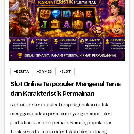
BERITA
GAMES
SLOT
Slot Online Terpopuler Mengenal Tema
dan Karakteristik Permainan
slot online terpopuler kerap digunakan untuk
menggambarkan permainan yang memperoleh
perhatian luas dari pemain. Namun, popularitas
tidak semata-mata ditentukan oleh peluang