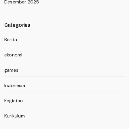
Desember 2025
Categories
Berita
ekonomi
games
Indonesia
Kegiatan
Kurikulum