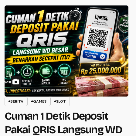
BERITA
GAMES
SLOT
Cuman 1 Detik Deposit
Pakai QRIS Langsung WD