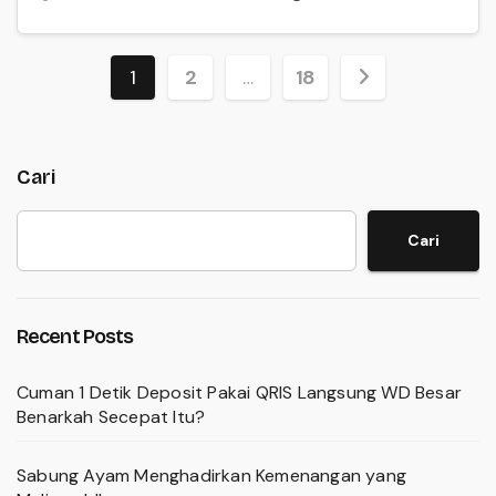
Paginasi
1
2
…
18
pos
Cari
Cari
Recent Posts
Cuman 1 Detik Deposit Pakai QRIS Langsung WD Besar
Benarkah Secepat Itu?
Sabung Ayam Menghadirkan Kemenangan yang