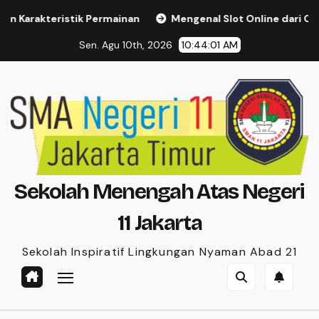
Skip
 Permainan
Mengenal Slot Online dari Cara Bermain hingga
to
Sen. Agu 10th, 2026
10:44:03 AM
content
Sekolah Menengah Atas Negeri
11 Jakarta
Sekolah Inspiratif Lingkungan Nyaman Abad 21