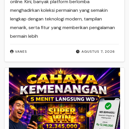
online. Kini, banyak platform berlomba
menghadirkan koleksi permainan yang semakin
lengkap dengan teknologi modern, tampilan
menarik, serta fitur yang memberikan pengalaman
bermain lebih
VANES
AGUSTUS 7, 2026