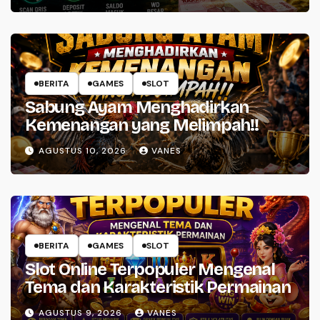
BERITA
GAMES
SLOT
Sabung Ayam Menghadirkan
Kemenangan yang Melimpah!!
AGUSTUS 10, 2026
VANES
BERITA
GAMES
SLOT
Slot Online Terpopuler Mengenal
Tema dan Karakteristik Permainan
AGUSTUS 9, 2026
VANES