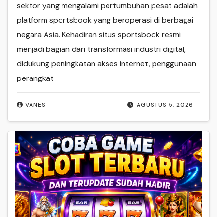
sektor yang mengalami pertumbuhan pesat adalah
platform sportsbook yang beroperasi di berbagai
negara Asia. Kehadiran situs sportsbook resmi
menjadi bagian dari transformasi industri digital,
didukung peningkatan akses internet, penggunaan
perangkat
VANES
AGUSTUS 5, 2026