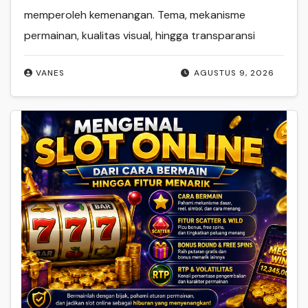
memperoleh kemenangan. Tema, mekanisme
permainan, kualitas visual, hingga transparansi
VANES
AGUSTUS 9, 2026