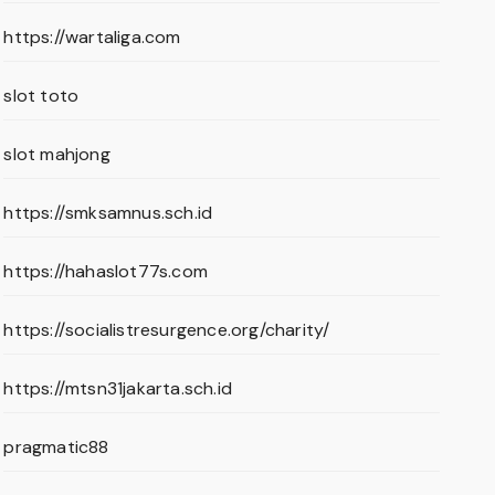
https://wartaliga.com
slot toto
slot mahjong
https://smksamnus.sch.id
https://hahaslot77s.com
https://socialistresurgence.org/charity/
https://mtsn31jakarta.sch.id
pragmatic88