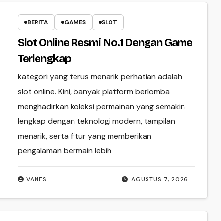
BERITA
GAMES
SLOT
Slot Online Resmi No.1 Dengan Game
Terlengkap
kategori yang terus menarik perhatian adalah
slot online. Kini, banyak platform berlomba
menghadirkan koleksi permainan yang semakin
lengkap dengan teknologi modern, tampilan
menarik, serta fitur yang memberikan
pengalaman bermain lebih
VANES
AGUSTUS 7, 2026