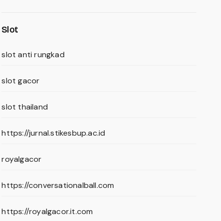
Slot
slot anti rungkad
slot gacor
slot thailand
https://jurnal.stikesbup.ac.id
royalgacor
https://conversationalball.com
https://royalgacor.it.com