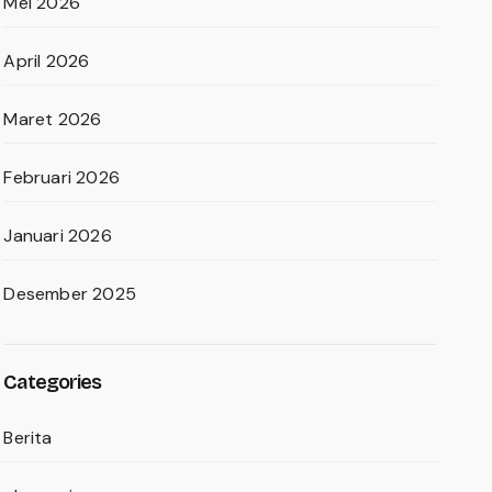
Mei 2026
April 2026
Maret 2026
Februari 2026
Januari 2026
Desember 2025
Categories
Berita