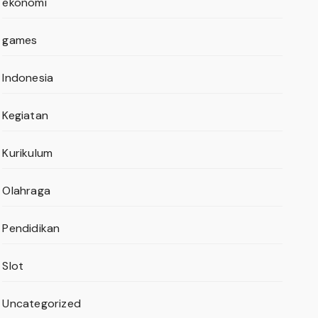
ekonomi
games
Indonesia
Kegiatan
Kurikulum
Olahraga
Pendidikan
Slot
Uncategorized