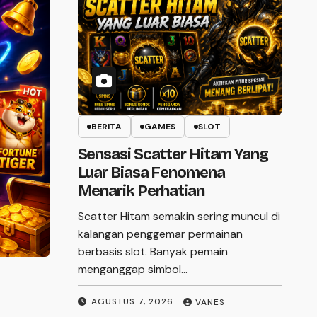
Slot Online Resmi
No.1 Dengan Game
Terlengkap
kategori yang terus menarik perhatian
BERITA
GAMES
SLOT
adalah slot online. Kini, banyak platform
Sensasi Scatter Hitam Yang
berlomba menghadirkan koleksi
Luar Biasa Fenomena
permainan yang semakin lengkap dengan
Menarik Perhatian
teknologi modern, tampilan menarik,
Scatter Hitam semakin sering muncul di
serta fitur…
kalangan penggemar permainan
berbasis slot. Banyak pemain
menganggap simbol…
AGUSTUS 7, 2026
VANES
AGUSTUS 7, 2026
VANES