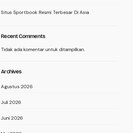
Situs Sportbook Resmi Terbesar Di Asia
Recent Comments
Tidak ada komentar untuk ditampilkan.
Archives
Agustus 2026
Juli 2026
Juni 2026