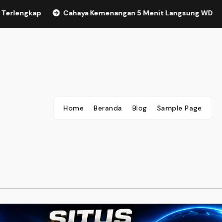
Cahaya Kemenangan 5 Menit Langsung WD
Situs Spor
Home
Beranda
Blog
Sample Page