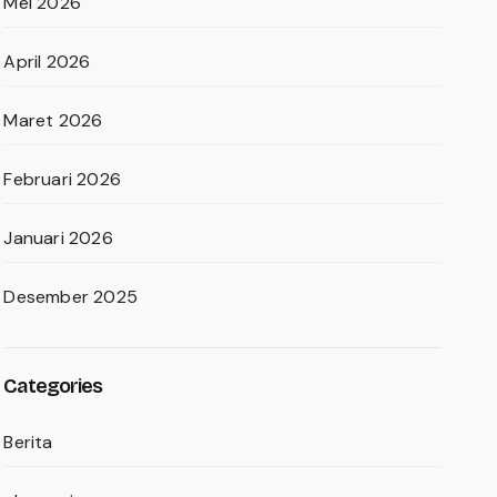
Mei 2026
April 2026
Maret 2026
Februari 2026
Januari 2026
Desember 2025
Categories
Berita