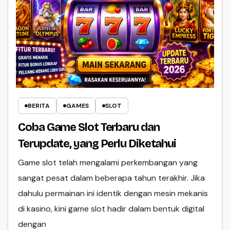
BERITA
GAMES
SLOT
Coba Game Slot Terbaru dan
Terupdate, yang Perlu Diketahui
Game slot telah mengalami perkembangan yang
sangat pesat dalam beberapa tahun terakhir. Jika
dahulu permainan ini identik dengan mesin mekanis
di kasino, kini game slot hadir dalam bentuk digital
dengan