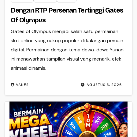
Dengan RTP Persenan Tertinggi Gates
Of Olympus
Gates of Olympus menjadi salah satu permainan
slot online yang cukup populer di kalangan pemain
digital. Permainan dengan tema dewa-dewa Yunani
ini menawarkan tampilan visual yang menarik, efek
animasi dinamis,
VANES
AGUSTUS 3, 2026