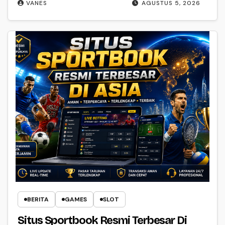
VANES
AGUSTUS 5, 2026
BERITA
GAMES
SLOT
Situs Sportbook Resmi Terbesar Di