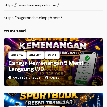
https://canadiancinephile.com/
https://sugarandsmokepgh.com/
You missed
BERITA
GAMES
SLOT
Cahaya Kemenangan 5 Menit
Langsung WD
AGUSTUS 5, 2026
VANES