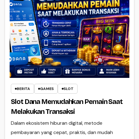
BERITA
GAMES
SLOT
Slot Dana Memudahkan Pemain Saat
Melakukan Transaksi
Dalam ekosistem hiburan digital, metode
pembayaran yang cepat, praktis, dan mudah