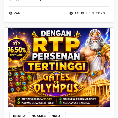
VANES
AGUSTUS 3, 2026
BERITA
GAMES
SLOT