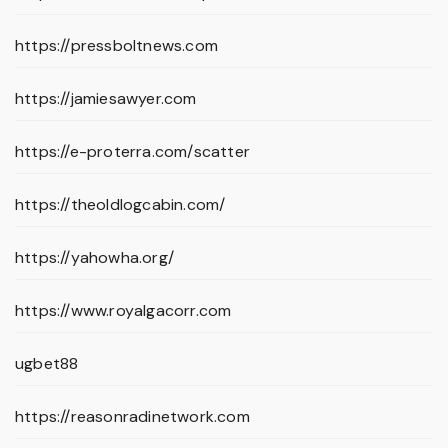
https://pressboltnews.com
https://jamiesawyer.com
https://e-proterra.com/scatter
https://theoldlogcabin.com/
https://yahowha.org/
https://www.royalgacorr.com
ugbet88
https://reasonradinetwork.com