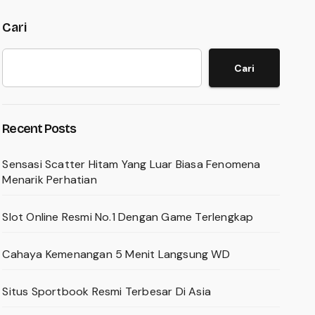
Cari
Cari
Recent Posts
Sensasi Scatter Hitam Yang Luar Biasa Fenomena
Menarik Perhatian
Slot Online Resmi No.1 Dengan Game Terlengkap
Cahaya Kemenangan 5 Menit Langsung WD
Situs Sportbook Resmi Terbesar Di Asia