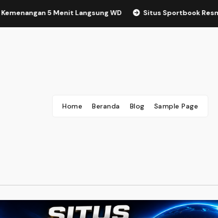
5 Menit Langsung WD
Situs Sportbook Resmi Terbesar Di 
Home
Beranda
Blog
Sample Page