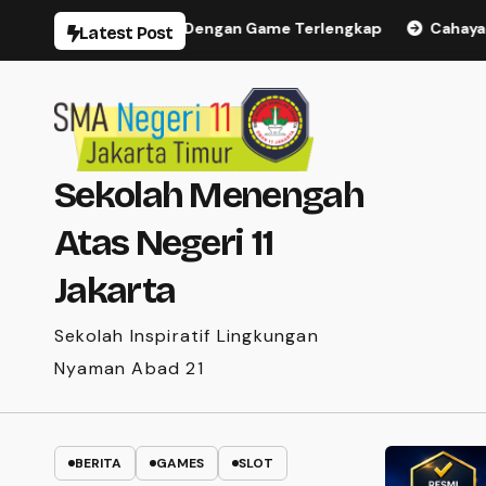
Skip
Resmi No.1 Dengan Game Terlengkap
Cahaya Kemenangan 
Latest Post
to
content
Sekolah Menengah
Atas Negeri 11
Jakarta
Sekolah Inspiratif Lingkungan
Nyaman Abad 21
BERITA
GAMES
SLOT