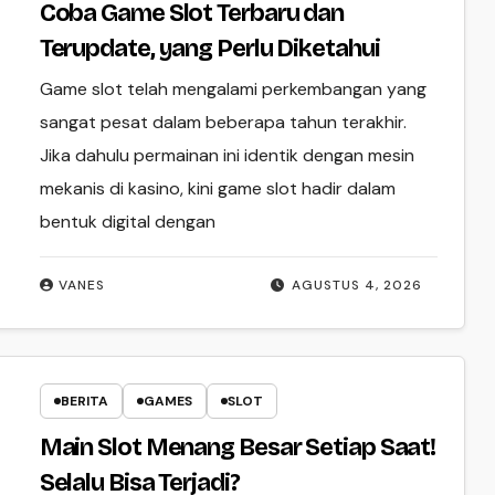
Coba Game Slot Terbaru dan
Terupdate, yang Perlu Diketahui
Game slot telah mengalami perkembangan yang
sangat pesat dalam beberapa tahun terakhir.
Jika dahulu permainan ini identik dengan mesin
mekanis di kasino, kini game slot hadir dalam
bentuk digital dengan
VANES
AGUSTUS 4, 2026
BERITA
GAMES
SLOT
Main Slot Menang Besar Setiap Saat!
Selalu Bisa Terjadi?