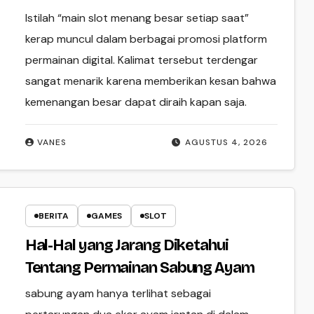
Istilah “main slot menang besar setiap saat”
kerap muncul dalam berbagai promosi platform
permainan digital. Kalimat tersebut terdengar
sangat menarik karena memberikan kesan bahwa
kemenangan besar dapat diraih kapan saja.
VANES
AGUSTUS 4, 2026
BERITA
GAMES
SLOT
Hal-Hal yang Jarang Diketahui
Tentang Permainan Sabung Ayam
sabung ayam hanya terlihat sebagai