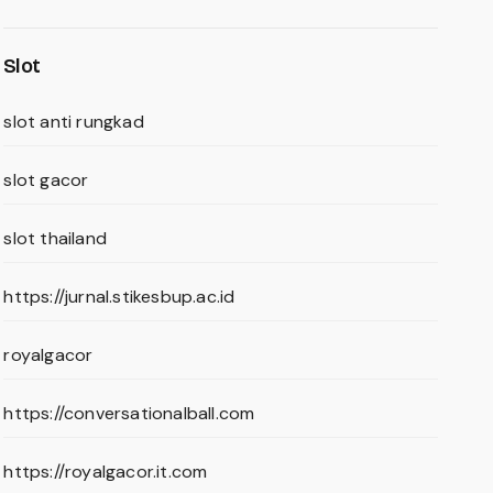
Slot
slot anti rungkad
slot gacor
slot thailand
https://jurnal.stikesbup.ac.id
royalgacor
https://conversationalball.com
https://royalgacor.it.com