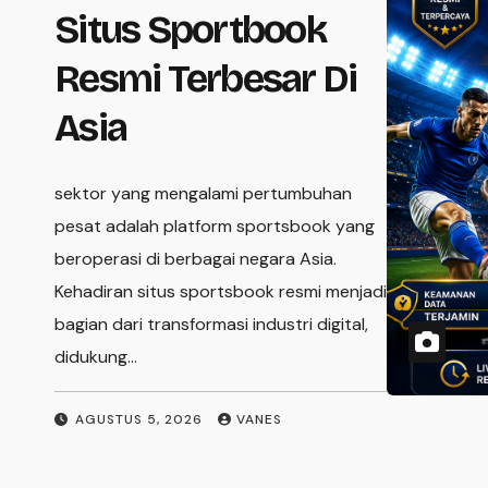
Situs Sportbook
Resmi Terbesar Di
Asia
sektor yang mengalami pertumbuhan
pesat adalah platform sportsbook yang
beroperasi di berbagai negara Asia.
Kehadiran situs sportsbook resmi menjadi
bagian dari transformasi industri digital,
didukung…
AGUSTUS 5, 2026
VANES