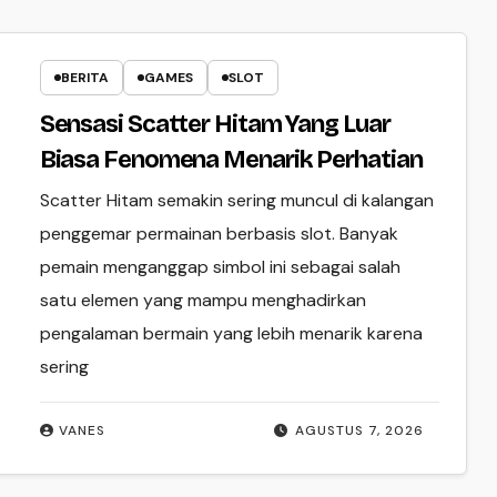
BERITA
GAMES
SLOT
Sensasi Scatter Hitam Yang Luar
Biasa Fenomena Menarik Perhatian
Scatter Hitam semakin sering muncul di kalangan
penggemar permainan berbasis slot. Banyak
pemain menganggap simbol ini sebagai salah
satu elemen yang mampu menghadirkan
pengalaman bermain yang lebih menarik karena
sering
VANES
AGUSTUS 7, 2026