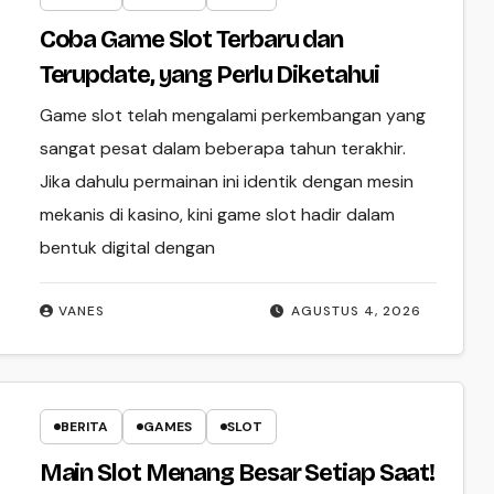
Coba Game Slot Terbaru dan
Terupdate, yang Perlu Diketahui
Game slot telah mengalami perkembangan yang
sangat pesat dalam beberapa tahun terakhir.
Jika dahulu permainan ini identik dengan mesin
mekanis di kasino, kini game slot hadir dalam
bentuk digital dengan
VANES
AGUSTUS 4, 2026
BERITA
GAMES
SLOT
Main Slot Menang Besar Setiap Saat!