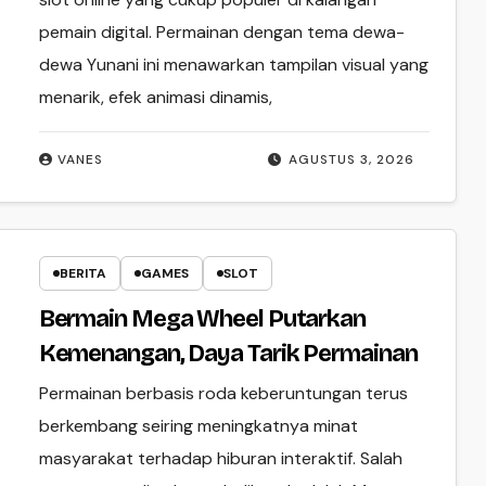
pemain digital. Permainan dengan tema dewa-
dewa Yunani ini menawarkan tampilan visual yang
menarik, efek animasi dinamis,
VANES
AGUSTUS 3, 2026
BERITA
GAMES
SLOT
Bermain Mega Wheel Putarkan
Kemenangan, Daya Tarik Permainan
Permainan berbasis roda keberuntungan terus
berkembang seiring meningkatnya minat
masyarakat terhadap hiburan interaktif. Salah