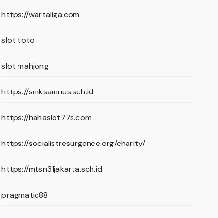
https://wartaliga.com
slot toto
slot mahjong
https://smksamnus.sch.id
https://hahaslot77s.com
https://socialistresurgence.org/charity/
https://mtsn31jakarta.sch.id
pragmatic88