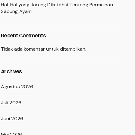
Hal-Hal yang Jarang Diketahui Tentang Permainan
Sabung Ayam
Recent Comments
Tidak ada komentar untuk ditampilkan.
Archives
Agustus 2026
Juli 2026
Juni 2026
Mei 2026