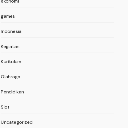
ekonomi
games
Indonesia
Kegiatan
Kurikulum
Olahraga
Pendidikan
Slot
Uncategorized