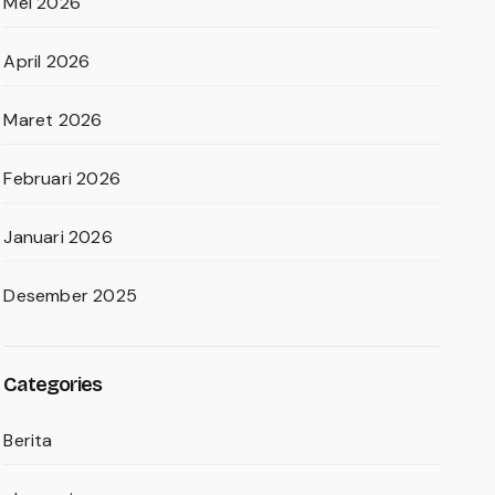
Mei 2026
April 2026
Maret 2026
Februari 2026
Januari 2026
Desember 2025
Categories
Berita