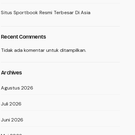
Situs Sportbook Resmi Terbesar Di Asia
Recent Comments
Tidak ada komentar untuk ditampilkan.
Archives
Agustus 2026
Juli 2026
Juni 2026