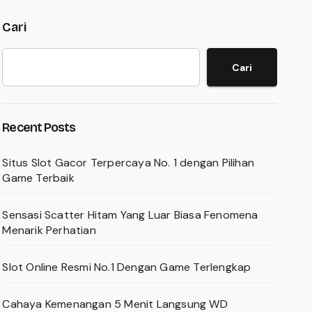
Cari
Cari
Recent Posts
Situs Slot Gacor Terpercaya No. 1 dengan Pilihan
Game Terbaik
Sensasi Scatter Hitam Yang Luar Biasa Fenomena
Menarik Perhatian
Slot Online Resmi No.1 Dengan Game Terlengkap
Cahaya Kemenangan 5 Menit Langsung WD