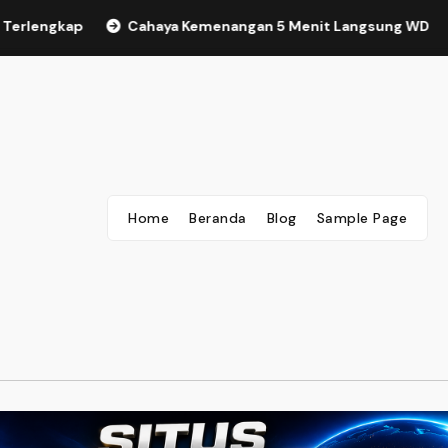
Cahaya Kemenangan 5 Menit Langsung WD
Situs Sport
Home
Beranda
Blog
Sample Page