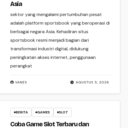
Asia
sektor yang mengalami pertumbuhan pesat
adalah platform sportsbook yang beroperasi di
berbagai negara Asia. Kehadiran situs
sportsbook resmi menjadi bagian dari
transformasi industri digital, didukung
peningkatan akses internet, penggunaan
perangkat
VANES
AGUSTUS 5, 2026
BERITA
GAMES
SLOT
Coba Game Slot Terbaru dan