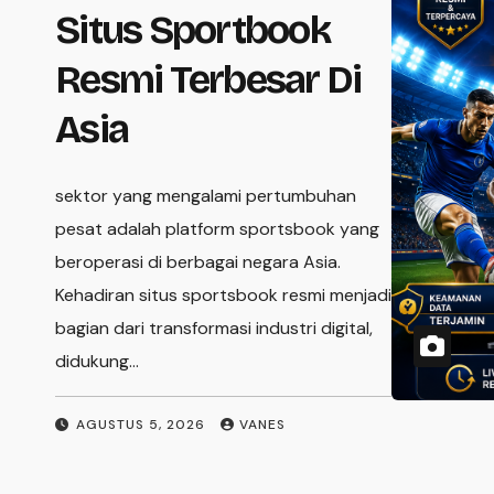
Situs Slot Gacor
Terpercaya No. 1
dengan Pilihan
Game Terbaik
Di tengah banyaknya platform permainan
online yang bermunculan, istilah situs slot
gacor terpercaya semakin sering
digunakan untuk menggambarkan
platform yang menawarkan pengalaman
bermain dengan pilihan…
AGUSTUS 8, 2026
VANES