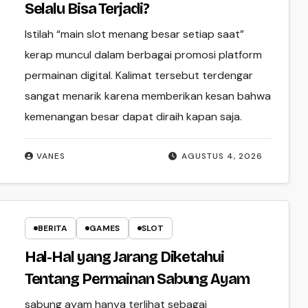
Selalu Bisa Terjadi?
Istilah “main slot menang besar setiap saat”
kerap muncul dalam berbagai promosi platform
permainan digital. Kalimat tersebut terdengar
sangat menarik karena memberikan kesan bahwa
kemenangan besar dapat diraih kapan saja.
VANES
AGUSTUS 4, 2026
BERITA
GAMES
SLOT
Hal-Hal yang Jarang Diketahui
Tentang Permainan Sabung Ayam
sabung ayam hanya terlihat sebagai