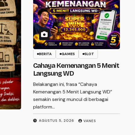
Situs Sportbook
Resmi Terbesar Di
Asia
sektor yang mengalami pertumbuhan
BERITA
GAMES
SLOT
pesat adalah platform sportsbook yang
Cahaya Kemenangan 5 Menit
beroperasi di berbagai negara Asia.
Langsung WD
Kehadiran situs sportsbook resmi menjadi
Belakangan ini, frasa “Cahaya
bagian dari transformasi industri digital,
Kemenangan 5 Menit Langsung WD”
didukung…
semakin sering muncul di berbagai
platform…
AGUSTUS 5, 2026
VANES
AGUSTUS 5, 2026
VANES