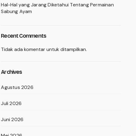
Hal-Hal yang Jarang Diketahui Tentang Permainan
Sabung Ayam
Recent Comments
Tidak ada komentar untuk ditampilkan.
Archives
Agustus 2026
Juli 2026
Juni 2026
Mei 2026