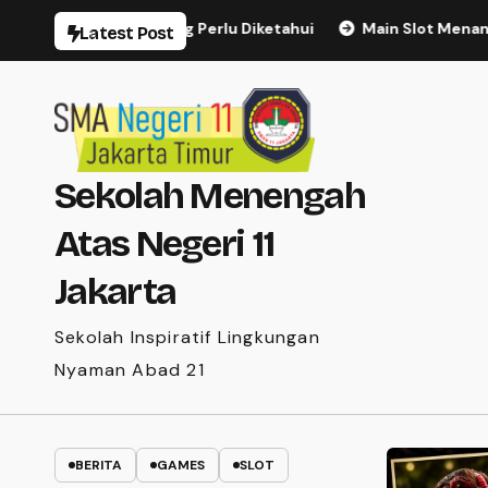
Skip
ate, yang Perlu Diketahui
Main Slot Menang Besar Setiap S
Latest Post
to
content
Sekolah Menengah
Atas Negeri 11
Jakarta
Sekolah Inspiratif Lingkungan
Nyaman Abad 21
BERITA
GAMES
SLOT