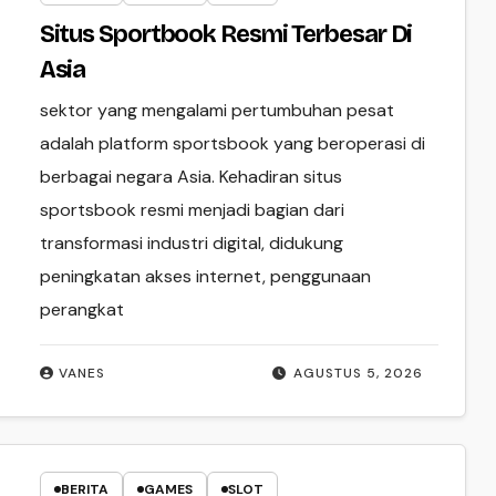
Situs Sportbook Resmi Terbesar Di
Asia
sektor yang mengalami pertumbuhan pesat
adalah platform sportsbook yang beroperasi di
berbagai negara Asia. Kehadiran situs
sportsbook resmi menjadi bagian dari
transformasi industri digital, didukung
peningkatan akses internet, penggunaan
perangkat
VANES
AGUSTUS 5, 2026
BERITA
GAMES
SLOT