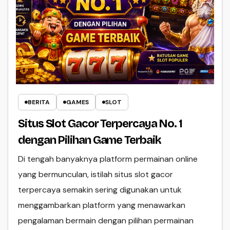
BERITA
GAMES
SLOT
Situs Slot Gacor Terpercaya No. 1
dengan Pilihan Game Terbaik
Di tengah banyaknya platform permainan online
yang bermunculan, istilah situs slot gacor
terpercaya semakin sering digunakan untuk
menggambarkan platform yang menawarkan
pengalaman bermain dengan pilihan permainan