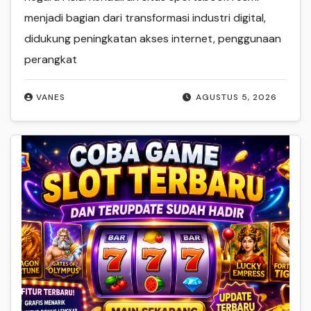
menjadi bagian dari transformasi industri digital,
didukung peningkatan akses internet, penggunaan
perangkat
VANES
AGUSTUS 5, 2026