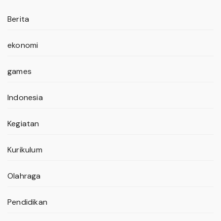
Berita
ekonomi
games
Indonesia
Kegiatan
Kurikulum
Olahraga
Pendidikan