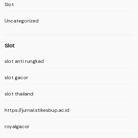
Slot
Uncategorized
Slot
slot anti rungkad
slot gacor
slot thailand
https://jurnal.stikesbup.ac.id
royalgacor