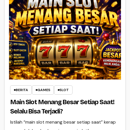
BERITA
GAMES
SLOT
Main Slot Menang Besar Setiap Saat!
Selalu Bisa Terjadi?
Istilah “main slot menang besar setiap saat” kerap