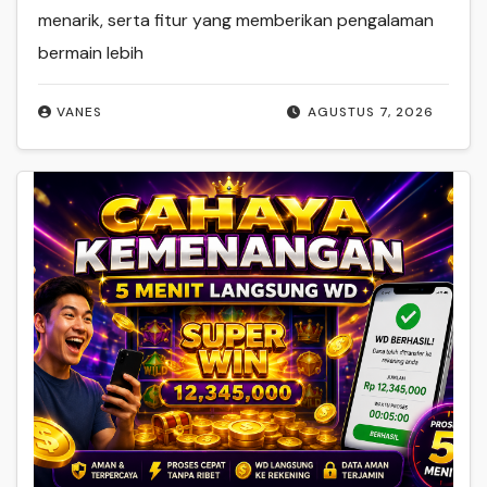
menarik, serta fitur yang memberikan pengalaman
bermain lebih
VANES
AGUSTUS 7, 2026