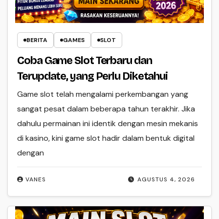
BERITA
GAMES
SLOT
Coba Game Slot Terbaru dan
Terupdate, yang Perlu Diketahui
Game slot telah mengalami perkembangan yang
sangat pesat dalam beberapa tahun terakhir. Jika
dahulu permainan ini identik dengan mesin mekanis
di kasino, kini game slot hadir dalam bentuk digital
dengan
VANES
AGUSTUS 4, 2026