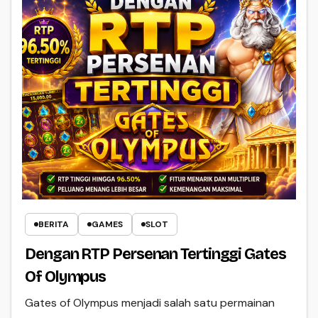
BERITA
GAMES
SLOT
Dengan RTP Persenan Tertinggi Gates
Of Olympus
Gates of Olympus menjadi salah satu permainan