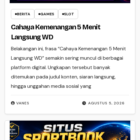
BERITA
GAMES
SLOT
Cahaya Kemenangan 5 Menit
Langsung WD
Belakangan ini, frasa “Cahaya Kemenangan 5 Menit
Langsung WD” semakin sering muncul di berbagai
platform digital. Ungkapan tersebut banyak
ditemukan pada judul konten, siaran langsung,
hingga unggahan media sosial yang
VANES
AGUSTUS 5, 2026