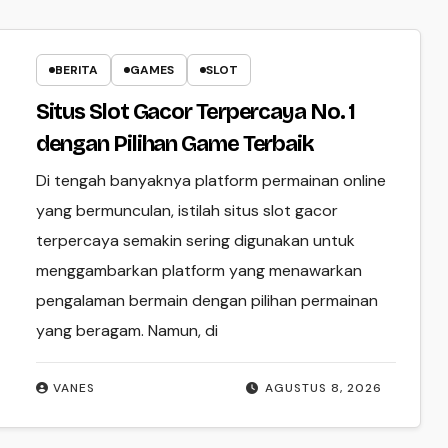
BERITA
GAMES
SLOT
Situs Slot Gacor Terpercaya No. 1
dengan Pilihan Game Terbaik
Di tengah banyaknya platform permainan online
yang bermunculan, istilah situs slot gacor
terpercaya semakin sering digunakan untuk
menggambarkan platform yang menawarkan
pengalaman bermain dengan pilihan permainan
yang beragam. Namun, di
VANES
AGUSTUS 8, 2026