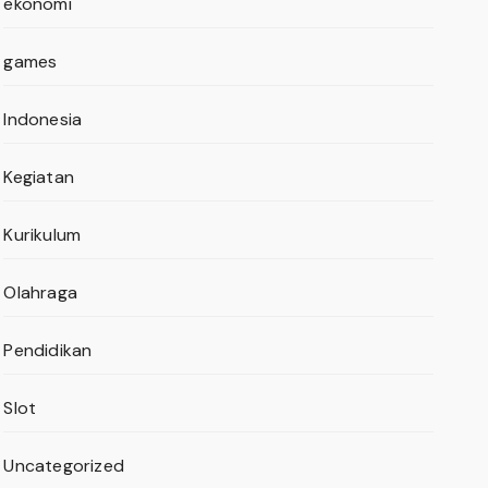
ekonomi
games
Indonesia
Kegiatan
Kurikulum
Olahraga
Pendidikan
Slot
Uncategorized