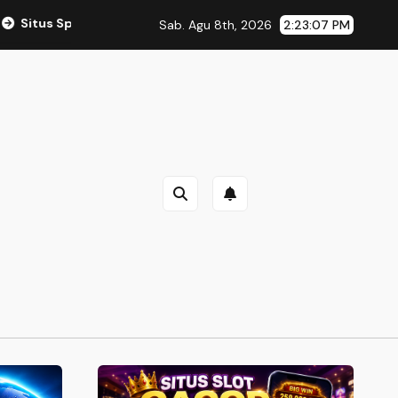
book Resmi Terbesar Di Asia
Situs Slot Gacor Terperca
Sab. Agu 8th, 2026
2:23:08 PM
BERITA
GAMES
SLOT