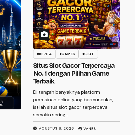
Sensasi Scatter
Hitam Yang Luar
Biasa Fenomena
Menarik Perhatian
Scatter Hitam semakin sering muncul di
BERITA
GAMES
SLOT
kalangan penggemar permainan berbasis
Situs Slot Gacor Terpercaya
slot. Banyak pemain menganggap simbol
No. 1 dengan Pilihan Game
ini sebagai salah satu elemen yang
Terbaik
mampu menghadirkan pengalaman
Di tengah banyaknya platform
bermain…
permainan online yang bermunculan,
istilah situs slot gacor terpercaya
semakin sering…
AGUSTUS 7, 2026
VANES
AGUSTUS 8, 2026
VANES