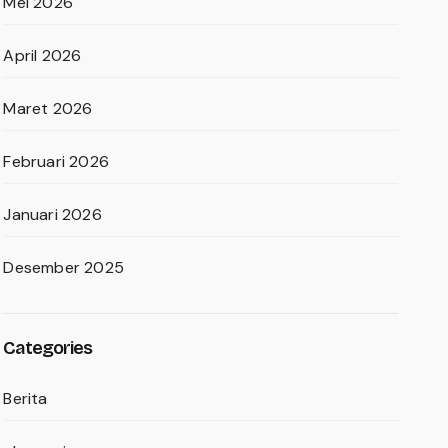
Mei 2026
April 2026
Maret 2026
Februari 2026
Januari 2026
Desember 2025
Categories
Berita