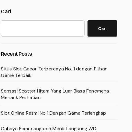
Cari
Cari
Recent Posts
Situs Slot Gacor Terpercaya No. 1 dengan Pilihan
Game Terbaik
Sensasi Scatter Hitam Yang Luar Biasa Fenomena
Menarik Perhatian
Slot Online Resmi No.1 Dengan Game Terlengkap
Cahaya Kemenangan 5 Menit Langsung WD