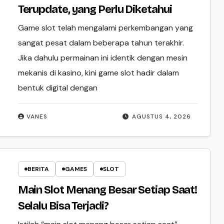
Terupdate, yang Perlu Diketahui
Game slot telah mengalami perkembangan yang
sangat pesat dalam beberapa tahun terakhir.
Jika dahulu permainan ini identik dengan mesin
mekanis di kasino, kini game slot hadir dalam
bentuk digital dengan
VANES
AGUSTUS 4, 2026
BERITA
GAMES
SLOT
Main Slot Menang Besar Setiap Saat!
Selalu Bisa Terjadi?