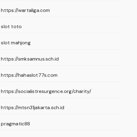
https://wartaliga.com
slot toto
slot mahjong
https://smksamnus.sch.id
https://hahaslot77s.com
https://socialistresurgence.org/charity/
https://mtsn31jakarta.sch.id
pragmatic88