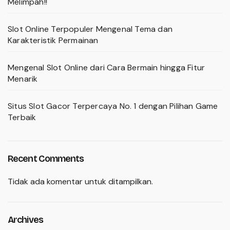
Melimpah!!
Slot Online Terpopuler Mengenal Tema dan
Karakteristik Permainan
Mengenal Slot Online dari Cara Bermain hingga Fitur
Menarik
Situs Slot Gacor Terpercaya No. 1 dengan Pilihan Game
Terbaik
Recent Comments
Tidak ada komentar untuk ditampilkan.
Archives