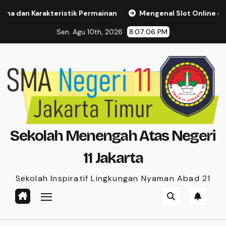
Skip
 Permainan
Mengenal Slot Online dari Cara Bermain hingga
to
Sen. Agu 10th, 2026
8:07:08 PM
content
Sekolah Menengah Atas Negeri
11 Jakarta
Sekolah Inspiratif Lingkungan Nyaman Abad 21