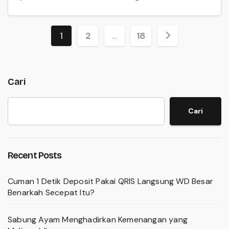
Paginasi
1
2
…
18
pos
Cari
Cari
Recent Posts
Cuman 1 Detik Deposit Pakai QRIS Langsung WD Besar
Benarkah Secepat Itu?
Sabung Ayam Menghadirkan Kemenangan yang