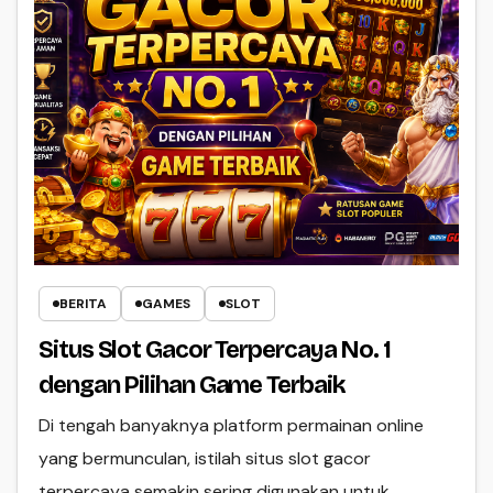
BERITA
GAMES
SLOT
Situs Slot Gacor Terpercaya No. 1
dengan Pilihan Game Terbaik
Di tengah banyaknya platform permainan online
yang bermunculan, istilah situs slot gacor
terpercaya semakin sering digunakan untuk