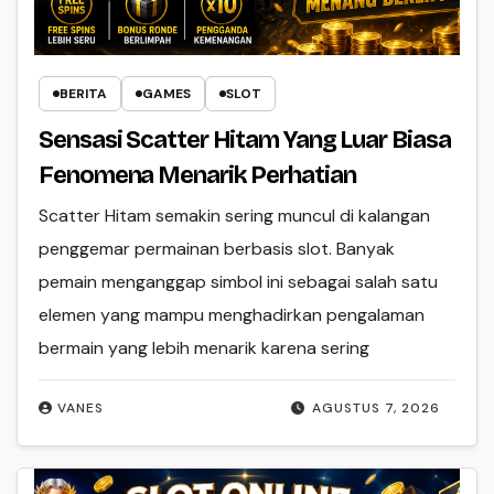
BERITA
GAMES
SLOT
Sensasi Scatter Hitam Yang Luar Biasa
Fenomena Menarik Perhatian
Scatter Hitam semakin sering muncul di kalangan
penggemar permainan berbasis slot. Banyak
pemain menganggap simbol ini sebagai salah satu
elemen yang mampu menghadirkan pengalaman
bermain yang lebih menarik karena sering
VANES
AGUSTUS 7, 2026