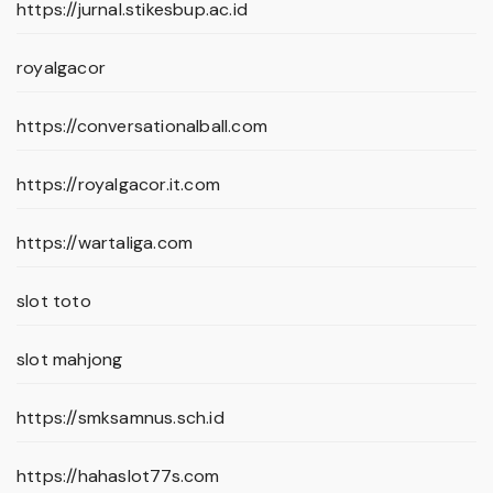
https://jurnal.stikesbup.ac.id
royalgacor
https://conversationalball.com
https://royalgacor.it.com
https://wartaliga.com
slot toto
slot mahjong
https://smksamnus.sch.id
https://hahaslot77s.com