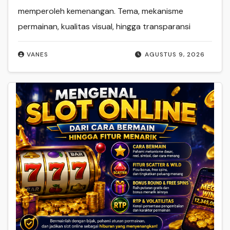
memperoleh kemenangan. Tema, mekanisme
permainan, kualitas visual, hingga transparansi
VANES
AGUSTUS 9, 2026