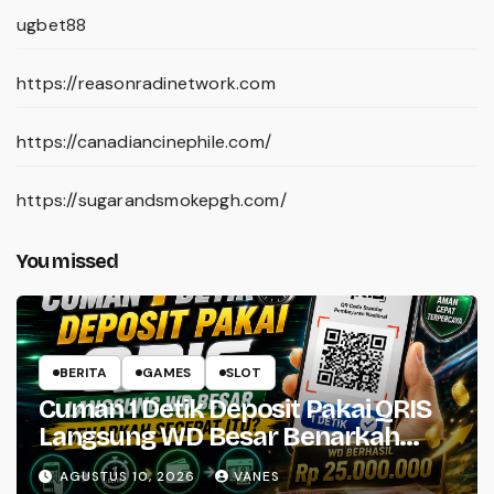
ugbet88
https://reasonradinetwork.com
https://canadiancinephile.com/
https://sugarandsmokepgh.com/
You missed
BERITA
GAMES
SLOT
Cuman 1 Detik Deposit Pakai QRIS
Langsung WD Besar Benarkah
Secepat Itu?
AGUSTUS 10, 2026
VANES