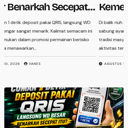
Besar Benarkah Secepat
Itu?
Klaim “cuman 1 detik deposit pakai QRIS, langsung WD
Di
besar” terdengar sangat menarik. Kalimat semacam ini
s
mudah ditemukan dalam promosi permainan berisiko
tr
tinggi karena menawarkan…
ak
AGUSTUS 10, 2026
VANES