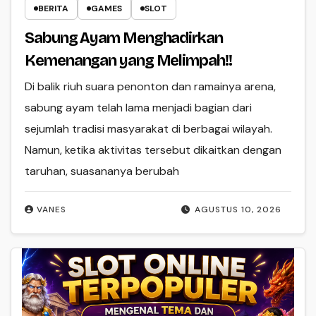
BERITA
GAMES
SLOT
Sabung Ayam Menghadirkan
Kemenangan yang Melimpah!!
Di balik riuh suara penonton dan ramainya arena,
sabung ayam telah lama menjadi bagian dari
sejumlah tradisi masyarakat di berbagai wilayah.
Namun, ketika aktivitas tersebut dikaitkan dengan
taruhan, suasananya berubah
VANES
AGUSTUS 10, 2026