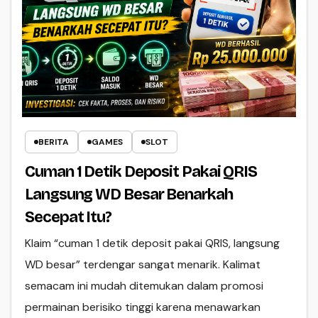
BERITA
GAMES
SLOT
Cuman 1 Detik Deposit Pakai QRIS
Langsung WD Besar Benarkah
Secepat Itu?
Klaim “cuman 1 detik deposit pakai QRIS, langsung
WD besar” terdengar sangat menarik. Kalimat
semacam ini mudah ditemukan dalam promosi
permainan berisiko tinggi karena menawarkan