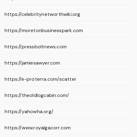
https://celebritynetworthwiki.org
https://moretonbusinesspark.com
https://pressboltnews.com
https://jamiesawyer.com
https://e-proterra.com/scatter
https://theoldlogcabin.com/
https://yahowha.org/
https://www.royalgacorr.com