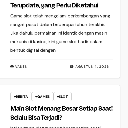
Terupdate, yang Perlu Diketahui
Game slot telah mengalami perkembangan yang
sangat pesat dalam beberapa tahun terakhir.
Jika dahulu permainan ini identik dengan mesin
mekanis di kasino, kini game slot hadir dalam
bentuk digital dengan
VANES
AGUSTUS 4, 2026
BERITA
GAMES
SLOT
Main Slot Menang Besar Setiap Saat!
Selalu Bisa Terjadi?