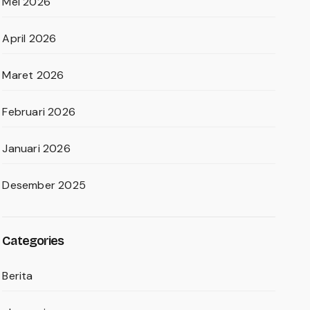
Mei 2026
April 2026
Maret 2026
Februari 2026
Januari 2026
Desember 2025
Categories
Berita