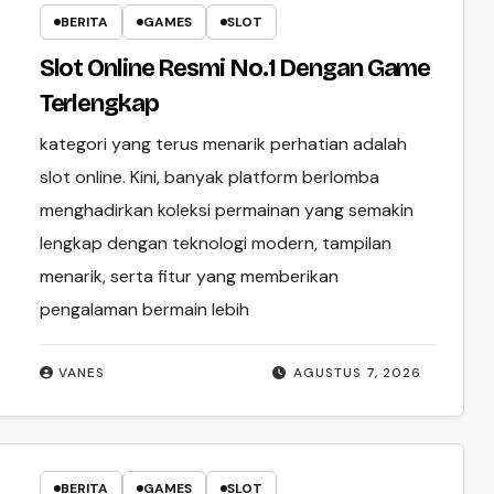
BERITA
GAMES
SLOT
Slot Online Resmi No.1 Dengan Game
Terlengkap
kategori yang terus menarik perhatian adalah
slot online. Kini, banyak platform berlomba
menghadirkan koleksi permainan yang semakin
lengkap dengan teknologi modern, tampilan
menarik, serta fitur yang memberikan
pengalaman bermain lebih
VANES
AGUSTUS 7, 2026
BERITA
GAMES
SLOT