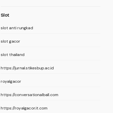
Slot
slot anti rungkad
slot gacor
slot thailand
https://jurnal.stikesbup.ac.id
royalgacor
https://conversationalball.com
https://royalgacor.it.com