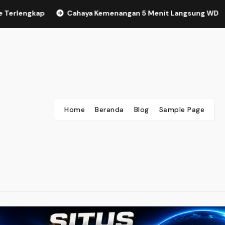
Cahaya Kemenangan 5 Menit Langsung WD
Situs Spo
Home
Beranda
Blog
Sample Page