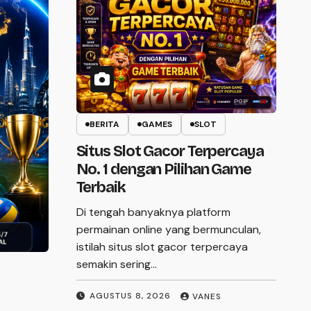
Sensasi Scatter
Hitam Yang Luar
Biasa Fenomena
Menarik Perhatian
Scatter Hitam semakin sering muncul di
BERITA
GAMES
SLOT
kalangan penggemar permainan berbasis
Situs Slot Gacor Terpercaya
slot. Banyak pemain menganggap simbol
No. 1 dengan Pilihan Game
ini sebagai salah satu elemen yang
Terbaik
mampu menghadirkan pengalaman
Di tengah banyaknya platform
bermain…
permainan online yang bermunculan,
istilah situs slot gacor terpercaya
semakin sering…
AGUSTUS 7, 2026
VANES
AGUSTUS 8, 2026
VANES