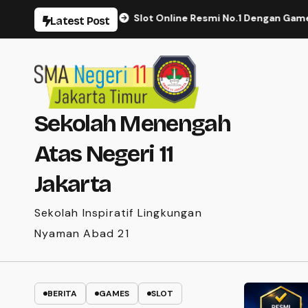
Skip
rhatian
Slot Online Resmi No.1 Dengan Game Terlengkap
Latest Post
to
content
Sekolah Menengah
Atas Negeri 11
Jakarta
Sekolah Inspiratif Lingkungan
Nyaman Abad 21
BERITA
GAMES
SLOT