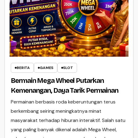
BERITA
GAMES
SLOT
Bermain Mega Wheel Putarkan
Kemenangan, Daya Tarik Permainan
Permainan berbasis roda keberuntungan terus
berkembang seiring meningkatnya minat
masyarakat terhadap hiburan interaktif. Salah satu
yang paling banyak dikenal adalah Mega Wheel,