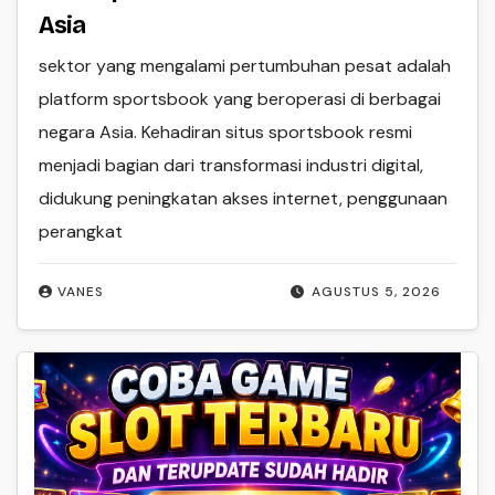
Asia
sektor yang mengalami pertumbuhan pesat adalah
platform sportsbook yang beroperasi di berbagai
negara Asia. Kehadiran situs sportsbook resmi
menjadi bagian dari transformasi industri digital,
didukung peningkatan akses internet, penggunaan
perangkat
VANES
AGUSTUS 5, 2026