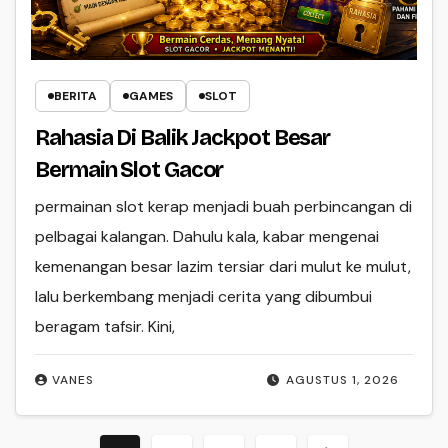
BERITA
GAMES
SLOT
Rahasia Di Balik Jackpot Besar
Bermain Slot Gacor
permainan slot kerap menjadi buah perbincangan di
pelbagai kalangan. Dahulu kala, kabar mengenai
kemenangan besar lazim tersiar dari mulut ke mulut,
lalu berkembang menjadi cerita yang dibumbui
beragam tafsir. Kini,
VANES
AGUSTUS 1, 2026