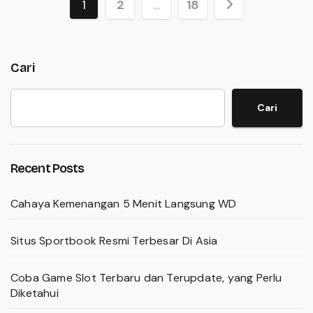
Paginasi
1
2
…
18
pos
Cari
Cari
Recent Posts
Cahaya Kemenangan 5 Menit Langsung WD
Situs Sportbook Resmi Terbesar Di Asia
Coba Game Slot Terbaru dan Terupdate, yang Perlu
Diketahui