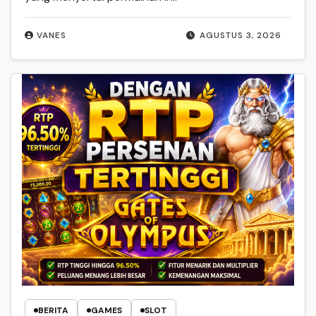
VANES
AGUSTUS 3, 2026
BERITA
GAMES
SLOT