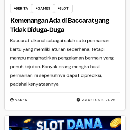
BERITA
GAMES
SLOT
Kemenangan Ada di Baccarat yang
Tidak Diduga-Duga
Baccarat dikenal sebagai salah satu permainan
kartu yang memiliki aturan sederhana, tetapi
mampu menghadirkan pengalaman bermain yang
penuh kejutan. Banyak orang mengira hasil
permainan ini sepenuhnya dapat diprediksi,
padahal kenyataannya
VANES
AGUSTUS 2, 2026