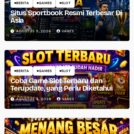
BERITA
GAMES
SLOT
Situs Sportbook Resmi Terbesar Di
Asia
AGUSTUS 5, 2026
VANES
BERITA
GAMES
SLOT
Coba Game Slot Terbaru dan
Terupdate, yang Perlu Diketahui
AGUSTUS 4, 2026
VANES