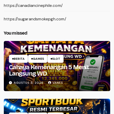
https://canadiancinephile.com/
https://sugarandsmokepgh.com/
You missed
BERITA
GAMES
SLOT
Cahaya Kemenangan 5 Menit
Langsung WD
AGUSTUS 5, 2026
VANES