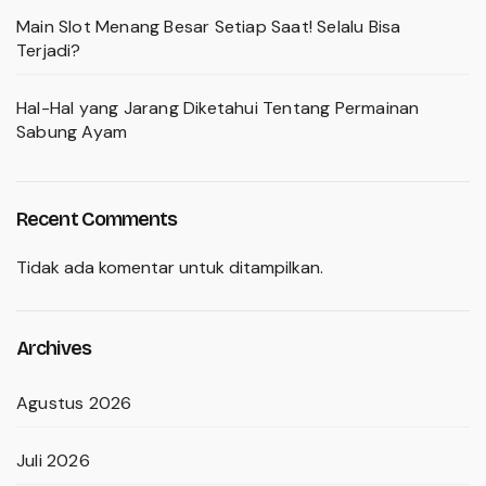
Main Slot Menang Besar Setiap Saat! Selalu Bisa
Terjadi?
Hal-Hal yang Jarang Diketahui Tentang Permainan
Sabung Ayam
Recent Comments
Tidak ada komentar untuk ditampilkan.
Archives
Agustus 2026
Juli 2026