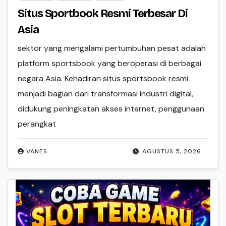
Situs Sportbook Resmi Terbesar Di
Asia
sektor yang mengalami pertumbuhan pesat adalah
platform sportsbook yang beroperasi di berbagai
negara Asia. Kehadiran situs sportsbook resmi
menjadi bagian dari transformasi industri digital,
didukung peningkatan akses internet, penggunaan
perangkat
VANES
AGUSTUS 5, 2026