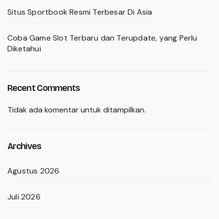
Situs Sportbook Resmi Terbesar Di Asia
Coba Game Slot Terbaru dan Terupdate, yang Perlu
Diketahui
Recent Comments
Tidak ada komentar untuk ditampilkan.
Archives
Agustus 2026
Juli 2026