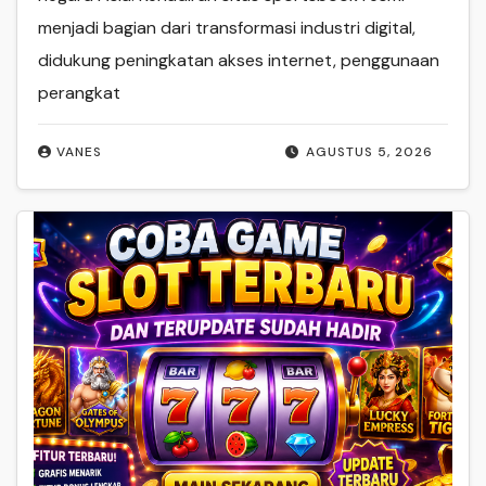
menjadi bagian dari transformasi industri digital,
didukung peningkatan akses internet, penggunaan
perangkat
VANES
AGUSTUS 5, 2026