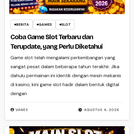
BERITA
GAMES
SLOT
Coba Game Slot Terbaru dan
Terupdate, yang Perlu Diketahui
Game slot telah mengalami perkembangan yang
sangat pesat dalam beberapa tahun terakhir. Jika
dahulu permainan ini identik dengan mesin mekanis
di kasino, kini game slot hadir dalam bentuk digital
dengan
VANES
AGUSTUS 4, 2026