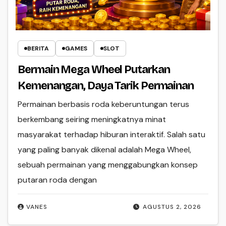
BERITA
GAMES
SLOT
Bermain Mega Wheel Putarkan
Kemenangan, Daya Tarik Permainan
Permainan berbasis roda keberuntungan terus
berkembang seiring meningkatnya minat
masyarakat terhadap hiburan interaktif. Salah satu
yang paling banyak dikenal adalah Mega Wheel,
sebuah permainan yang menggabungkan konsep
putaran roda dengan
VANES
AGUSTUS 2, 2026