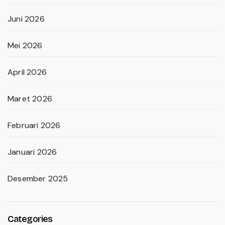
Juni 2026
Mei 2026
April 2026
Maret 2026
Februari 2026
Januari 2026
Desember 2025
Categories