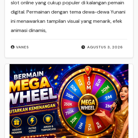
slot online yang cukup populer di kalangan pemain
digital. Permainan dengan tema dewa-dewa Yunani
ini menawarkan tampilan visual yang menarik, efek
animasi dinamis,
VANES
AGUSTUS 3, 2026