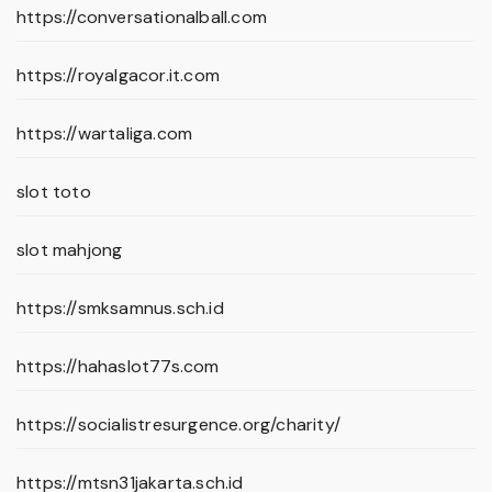
https://conversationalball.com
https://royalgacor.it.com
https://wartaliga.com
slot toto
slot mahjong
https://smksamnus.sch.id
https://hahaslot77s.com
https://socialistresurgence.org/charity/
https://mtsn31jakarta.sch.id