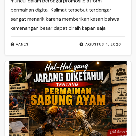
muncul dalam berbagai promosi platform
permainan digital. Kalimat tersebut terdengar
sangat menarik karena memberikan kesan bahwa
kemenangan besar dapat diraih kapan saja.
VANES
AGUSTUS 4, 2026