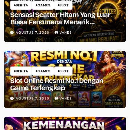
BERITA
GAMES
SLOT
Sensasi Scatter Hitam Yang Luar
Biasa Fenomena Menarik
Perhatian
AGUSTUS 7, 2026
VANES
BERITA
GAMES
SLOT
Slot Online Resmi No.1 Dengan
Game Terlengkap
AGUSTUS 7, 2026
VANES