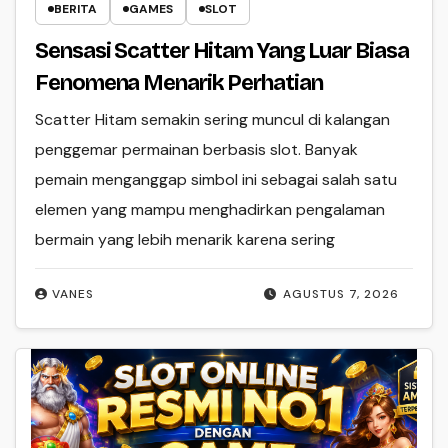
BERITA
GAMES
SLOT
Sensasi Scatter Hitam Yang Luar Biasa
Fenomena Menarik Perhatian
Scatter Hitam semakin sering muncul di kalangan
penggemar permainan berbasis slot. Banyak
pemain menganggap simbol ini sebagai salah satu
elemen yang mampu menghadirkan pengalaman
bermain yang lebih menarik karena sering
VANES
AGUSTUS 7, 2026