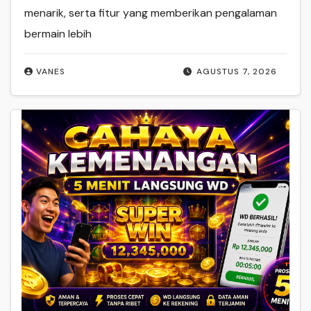
menarik, serta fitur yang memberikan pengalaman
bermain lebih
VANES
AGUSTUS 7, 2026