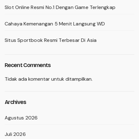
Slot Online Resmi No.1 Dengan Game Terlengkap
Cahaya Kemenangan 5 Menit Langsung WD
Situs Sportbook Resmi Terbesar Di Asia
Recent Comments
Tidak ada komentar untuk ditampilkan.
Archives
Agustus 2026
Juli 2026