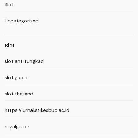
Slot
Uncategorized
Slot
slot anti rungkad
slot gacor
slot thailand
https://jurnal.stikesbup.ac.id
royalgacor