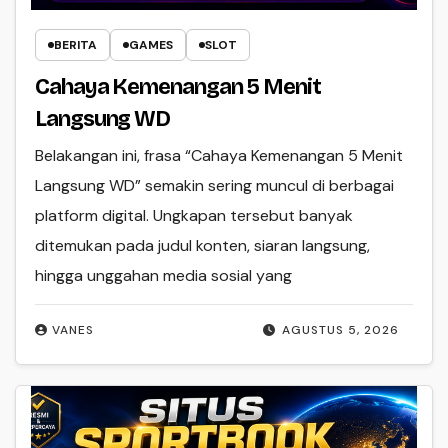
BERITA
GAMES
SLOT
Cahaya Kemenangan 5 Menit
Langsung WD
Belakangan ini, frasa “Cahaya Kemenangan 5 Menit
Langsung WD” semakin sering muncul di berbagai
platform digital. Ungkapan tersebut banyak
ditemukan pada judul konten, siaran langsung,
hingga unggahan media sosial yang
VANES
AGUSTUS 5, 2026