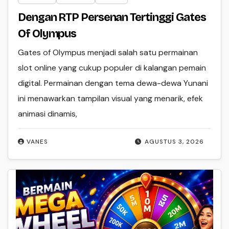
Dengan RTP Persenan Tertinggi Gates
Of Olympus
Gates of Olympus menjadi salah satu permainan
slot online yang cukup populer di kalangan pemain
digital. Permainan dengan tema dewa-dewa Yunani
ini menawarkan tampilan visual yang menarik, efek
animasi dinamis,
VANES
AGUSTUS 3, 2026