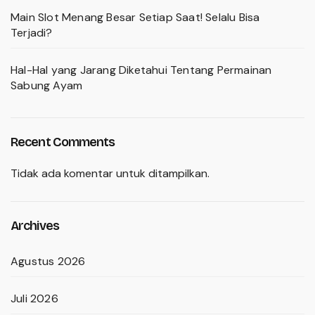
Main Slot Menang Besar Setiap Saat! Selalu Bisa
Terjadi?
Hal-Hal yang Jarang Diketahui Tentang Permainan
Sabung Ayam
Recent Comments
Tidak ada komentar untuk ditampilkan.
Archives
Agustus 2026
Juli 2026