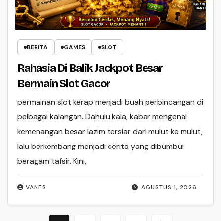
BERITA
GAMES
SLOT
Rahasia Di Balik Jackpot Besar
Bermain Slot Gacor
permainan slot kerap menjadi buah perbincangan di
pelbagai kalangan. Dahulu kala, kabar mengenai
kemenangan besar lazim tersiar dari mulut ke mulut,
lalu berkembang menjadi cerita yang dibumbui
beragam tafsir. Kini,
VANES
AGUSTUS 1, 2026