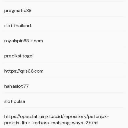
pragmatic88
slot thailand
royalspin88.it.com
prediksi togel
https://qris66.com
hahaslot77
slot pulsa
https://opac.fah.uinjkt.ac.id/repository/petunjuk-
praktis-fitur-terbaru-mahjong-ways-2.html