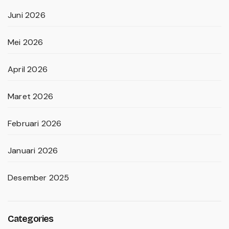
Juni 2026
Mei 2026
April 2026
Maret 2026
Februari 2026
Januari 2026
Desember 2025
Categories