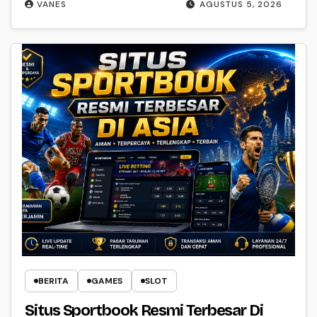
VANES
AGUSTUS 5, 2026
BERITA
GAMES
SLOT
Situs Sportbook Resmi Terbesar Di