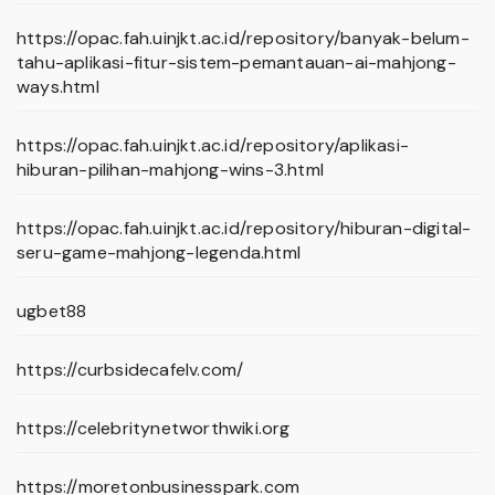
https://opac.fah.uinjkt.ac.id/repository/banyak-belum-
tahu-aplikasi-fitur-sistem-pemantauan-ai-mahjong-
ways.html
https://opac.fah.uinjkt.ac.id/repository/aplikasi-
hiburan-pilihan-mahjong-wins-3.html
https://opac.fah.uinjkt.ac.id/repository/hiburan-digital-
seru-game-mahjong-legenda.html
ugbet88
https://curbsidecafelv.com/
https://celebritynetworthwiki.org
https://moretonbusinesspark.com