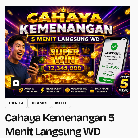
SLOT
BERITA
GAMES
S
emenangan 5
Situs Sport
ngsung WD
Terbesar Di 