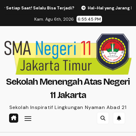
Skip
isa Terjadi?
Hal-Hal yang Jarang Diketahui Tentang Per
to
Kam. Agu 6th, 2026
6:55:47 PM
content
Sekolah Menengah Atas Negeri
11 Jakarta
Sekolah Inspiratif Lingkungan Nyaman Abad 21