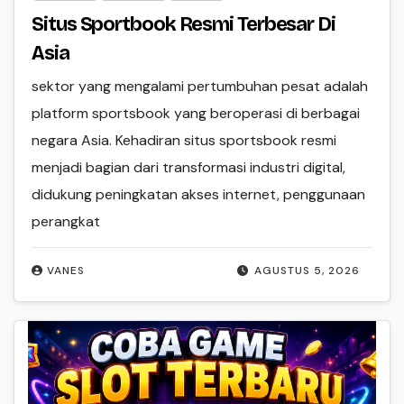
Situs Sportbook Resmi Terbesar Di
Asia
sektor yang mengalami pertumbuhan pesat adalah
platform sportsbook yang beroperasi di berbagai
negara Asia. Kehadiran situs sportsbook resmi
menjadi bagian dari transformasi industri digital,
didukung peningkatan akses internet, penggunaan
perangkat
VANES
AGUSTUS 5, 2026