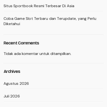
Situs Sportbook Resmi Terbesar Di Asia
Coba Game Slot Terbaru dan Terupdate, yang Perlu
Diketahui
Recent Comments
Tidak ada komentar untuk ditampilkan.
Archives
Agustus 2026
Juli 2026