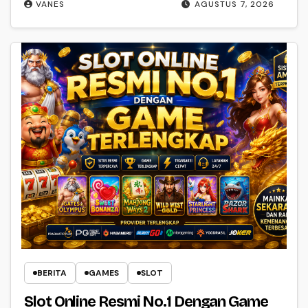
VANES
AGUSTUS 7, 2026
BERITA
GAMES
SLOT
Slot Online Resmi No.1 Dengan Game