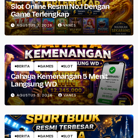
Slot Online Resmi No.1 Dengan
Game Terlengkap
AGUSTUS 7, 2026
VANES
BERITA
GAMES
SLOT
Cahaya Kemenangan 5 Menit
Langsung WD
AGUSTUS 5, 2026
VANES
BERITA
GAMES
SLOT