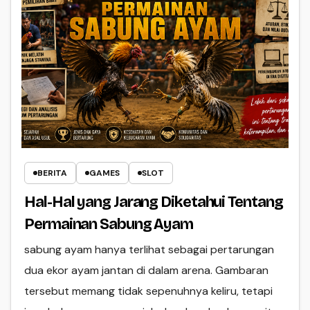
BERITA
GAMES
SLOT
Hal-Hal yang Jarang Diketahui Tentang
Permainan Sabung Ayam
sabung ayam hanya terlihat sebagai pertarungan
dua ekor ayam jantan di dalam arena. Gambaran
tersebut memang tidak sepenuhnya keliru, tetapi