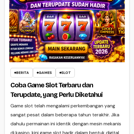
BERITA
GAMES
SLOT
Coba Game Slot Terbaru dan
Terupdate, yang Perlu Diketahui
Game slot telah mengalami perkembangan yang
sangat pesat dalam beberapa tahun terakhir. Jika
dahulu permainan ini identik dengan mesin mekanis
di kasino, kini game slot hadir dalam bentuk digital