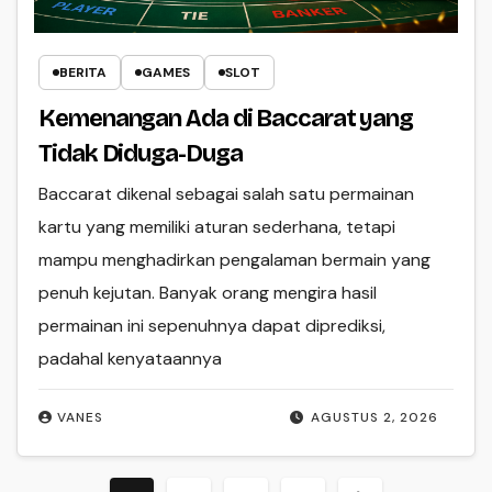
BERITA
GAMES
SLOT
Kemenangan Ada di Baccarat yang
Tidak Diduga-Duga
Baccarat dikenal sebagai salah satu permainan
kartu yang memiliki aturan sederhana, tetapi
mampu menghadirkan pengalaman bermain yang
penuh kejutan. Banyak orang mengira hasil
permainan ini sepenuhnya dapat diprediksi,
padahal kenyataannya
VANES
AGUSTUS 2, 2026