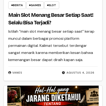
BERITA
GAMES
SLOT
Main Slot Menang Besar Setiap Saat!
Selalu Bisa Terjadi?
Istilah “main slot menang besar setiap saat” kerap
muncul dalam berbagai promosi platform
permainan digital. Kalimat tersebut terdengar
sangat menarik karena memberikan kesan bahwa
kemenangan besar dapat diraih kapan saja.
VANES
AGUSTUS 4, 2026