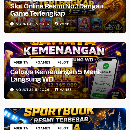
Slot Online Resmi No.1 Dengan
Game Terlengkap
AGUSTUS 7, 2026
VANES
BERITA
GAMES
SLOT
Cahaya Kemenangan 5 Menit
Langsung WD
AGUSTUS 5, 2026
VANES
BERITA
GAMES
SLOT