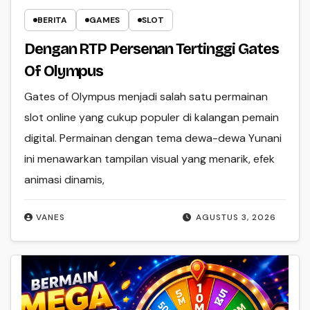
BERITA
GAMES
SLOT
Dengan RTP Persenan Tertinggi Gates
Of Olympus
Gates of Olympus menjadi salah satu permainan
slot online yang cukup populer di kalangan pemain
digital. Permainan dengan tema dewa-dewa Yunani
ini menawarkan tampilan visual yang menarik, efek
animasi dinamis,
VANES
AGUSTUS 3, 2026