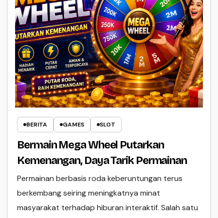
BERITA
GAMES
SLOT
Bermain Mega Wheel Putarkan
Kemenangan, Daya Tarik Permainan
Permainan berbasis roda keberuntungan terus
berkembang seiring meningkatnya minat
masyarakat terhadap hiburan interaktif. Salah satu