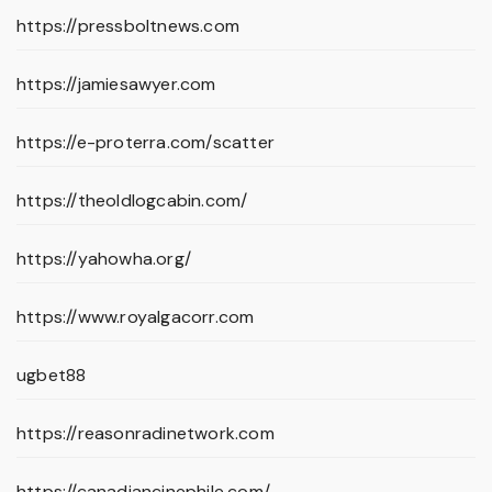
https://pressboltnews.com
https://jamiesawyer.com
https://e-proterra.com/scatter
https://theoldlogcabin.com/
https://yahowha.org/
https://www.royalgacorr.com
ugbet88
https://reasonradinetwork.com
https://canadiancinephile.com/