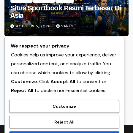
Situs Sportbook Resmi Terbesar Di
Asia
AGUSTUS 5, 2026
VANES
We respect your privacy
Cookies help us improve your experience, deliver
personalized content, and analyze traffic. You
can choose which cookies to allow by clicking
Customize
. Click
Accept All
to consent or
Reject All
to decline non-essential cookies.
Sekolah Menengah Atas
Negeri 11 Jakarta
Customize
Reject All