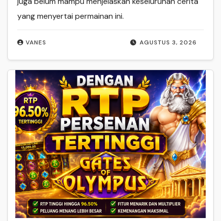
juga belum mampu menjelaskan keseluruhan cerita
yang menyertai permainan ini.
VANES
AGUSTUS 3, 2026