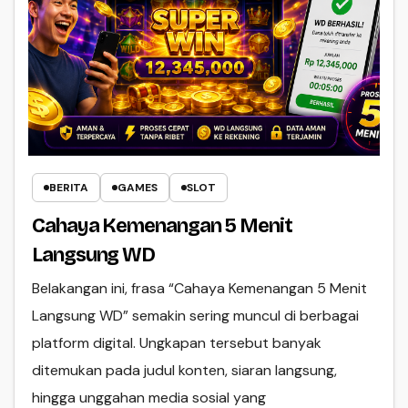
BERITA
GAMES
SLOT
Cahaya Kemenangan 5 Menit
Langsung WD
Belakangan ini, frasa “Cahaya Kemenangan 5 Menit
Langsung WD” semakin sering muncul di berbagai
platform digital. Ungkapan tersebut banyak
ditemukan pada judul konten, siaran langsung,
hingga unggahan media sosial yang