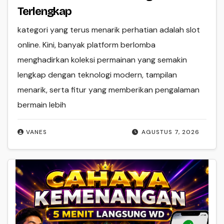
Terlengkap
kategori yang terus menarik perhatian adalah slot
online. Kini, banyak platform berlomba
menghadirkan koleksi permainan yang semakin
lengkap dengan teknologi modern, tampilan
menarik, serta fitur yang memberikan pengalaman
bermain lebih
VANES
AGUSTUS 7, 2026