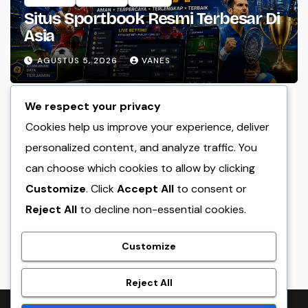
Situs Sportbook Resmi Terbesar Di
Asia
AGUSTUS 5, 2026
VANES
We respect your privacy
Cookies help us improve your experience, deliver
personalized content, and analyze traffic. You
can choose which cookies to allow by clicking
Customize
. Click
Accept All
to consent or
Reject All
to decline non-essential cookies.
Sekolah Menengah Atas
Negeri 11 Jakarta
Customize
Reject All