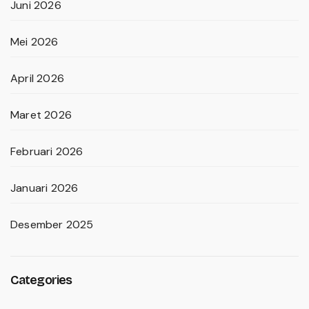
Juni 2026
Mei 2026
April 2026
Maret 2026
Februari 2026
Januari 2026
Desember 2025
Categories