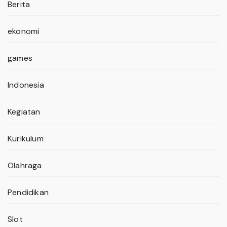
Berita
ekonomi
games
Indonesia
Kegiatan
Kurikulum
Olahraga
Pendidikan
Slot