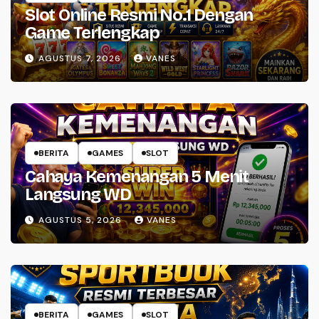
Slot Online Resmi No.1 Dengan
Game Terlengkap
AGUSTUS 7, 2026
VANES
BERITA
GAMES
SLOT
Cahaya Kemenangan 5 Menit
Langsung WD
AGUSTUS 5, 2026
VANES
BERITA
GAMES
SLOT