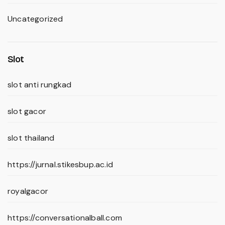
Uncategorized
Slot
slot anti rungkad
slot gacor
slot thailand
https://jurnal.stikesbup.ac.id
royalgacor
https://conversationalball.com