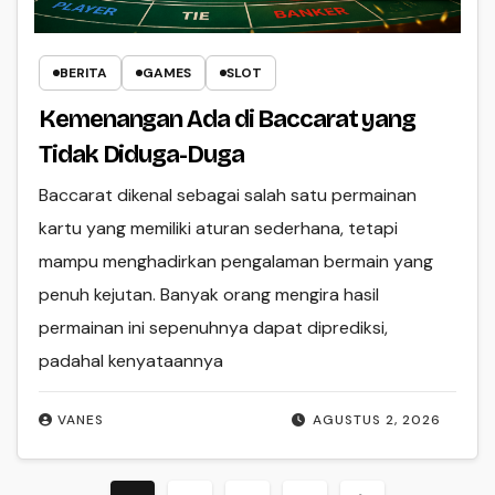
BERITA
GAMES
SLOT
Kemenangan Ada di Baccarat yang
Tidak Diduga-Duga
Baccarat dikenal sebagai salah satu permainan
kartu yang memiliki aturan sederhana, tetapi
mampu menghadirkan pengalaman bermain yang
penuh kejutan. Banyak orang mengira hasil
permainan ini sepenuhnya dapat diprediksi,
padahal kenyataannya
VANES
AGUSTUS 2, 2026