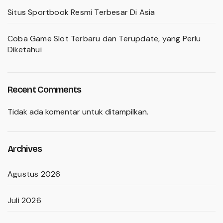
Situs Sportbook Resmi Terbesar Di Asia
Coba Game Slot Terbaru dan Terupdate, yang Perlu
Diketahui
Recent Comments
Tidak ada komentar untuk ditampilkan.
Archives
Agustus 2026
Juli 2026