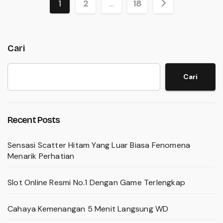
Paginasi
1
2
…
18
pos
Cari
Cari
Recent Posts
Sensasi Scatter Hitam Yang Luar Biasa Fenomena
Menarik Perhatian
Slot Online Resmi No.1 Dengan Game Terlengkap
Cahaya Kemenangan 5 Menit Langsung WD