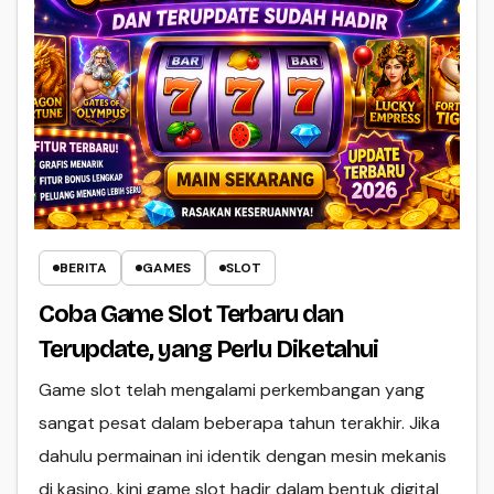
BERITA
GAMES
SLOT
Coba Game Slot Terbaru dan
Terupdate, yang Perlu Diketahui
Game slot telah mengalami perkembangan yang
sangat pesat dalam beberapa tahun terakhir. Jika
dahulu permainan ini identik dengan mesin mekanis
di kasino, kini game slot hadir dalam bentuk digital