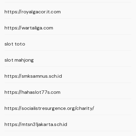
https://royalgacor.it.com
https://wartaliga.com
slot toto
slot mahjong
https://smksamnus.sch.id
https://hahaslot77s.com
https://socialistresurgence.org/charity/
https://mtsn31jakarta.sch.id