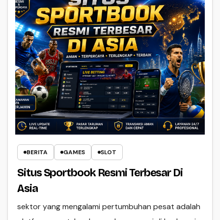
BERITA
GAMES
SLOT
Situs Sportbook Resmi Terbesar Di
Asia
sektor yang mengalami pertumbuhan pesat adalah