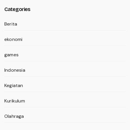
Categories
Berita
ekonomi
games
Indonesia
Kegiatan
Kurikulum
Olahraga