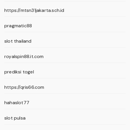
https://mtsn31jakarta.sch.id
pragmatic88
slot thailand
royalspin88.it.com
prediksi togel
https://qris66.com
hahaslot77
slot pulsa