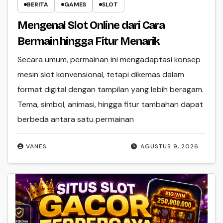
BERITA
GAMES
SLOT
Mengenal Slot Online dari Cara
Bermain hingga Fitur Menarik
Secara umum, permainan ini mengadaptasi konsep
mesin slot konvensional, tetapi dikemas dalam
format digital dengan tampilan yang lebih beragam.
Tema, simbol, animasi, hingga fitur tambahan dapat
berbeda antara satu permainan
VANES
AGUSTUS 9, 2026