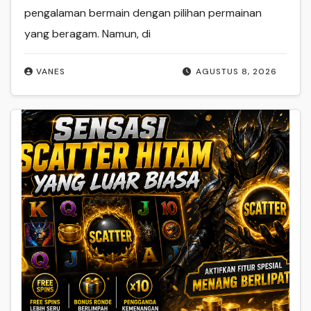
pengalaman bermain dengan pilihan permainan
yang beragam. Namun, di
VANES
AGUSTUS 8, 2026