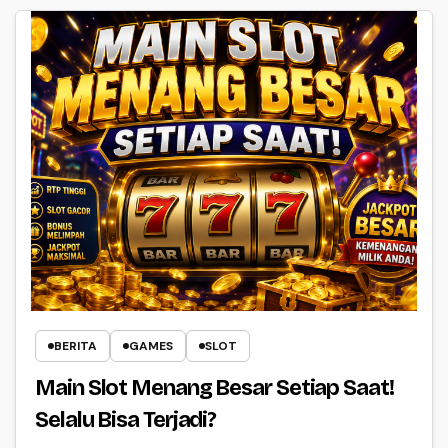
BERITA
GAMES
SLOT
Main Slot Menang Besar Setiap Saat!
Selalu Bisa Terjadi?