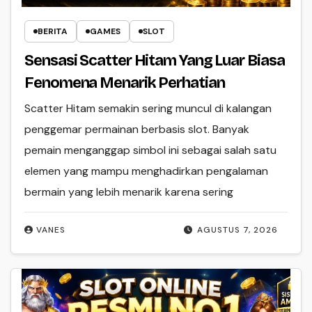
BERITA
GAMES
SLOT
Sensasi Scatter Hitam Yang Luar Biasa
Fenomena Menarik Perhatian
Scatter Hitam semakin sering muncul di kalangan
penggemar permainan berbasis slot. Banyak
pemain menganggap simbol ini sebagai salah satu
elemen yang mampu menghadirkan pengalaman
bermain yang lebih menarik karena sering
VANES
AGUSTUS 7, 2026