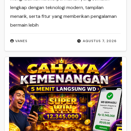
lengkap dengan teknologi modern, tampilan
menarik, serta fitur yang memberikan pengalaman
bermain lebih
VANES
AGUSTUS 7, 2026