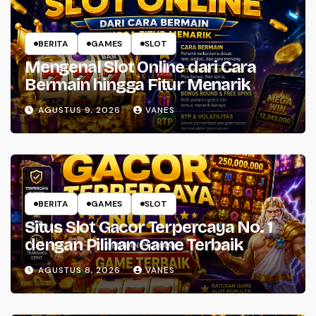
BERITA
GAMES
SLOT
Mengenal Slot Online dari Cara
Bermain hingga Fitur Menarik
AGUSTUS 9, 2026
VANES
BERITA
GAMES
SLOT
Situs Slot Gacor Terpercaya No. 1
dengan Pilihan Game Terbaik
AGUSTUS 8, 2026
VANES