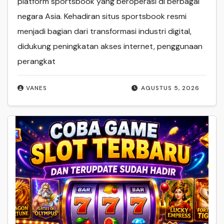
platform sportsbook yang beroperasi di berbagai
negara Asia. Kehadiran situs sportsbook resmi
menjadi bagian dari transformasi industri digital,
didukung peningkatan akses internet, penggunaan
perangkat
VANES
AGUSTUS 5, 2026