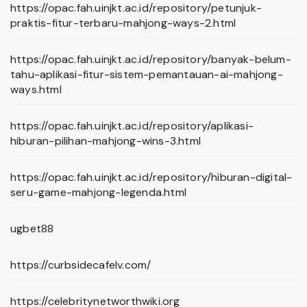
https://opac.fah.uinjkt.ac.id/repository/petunjuk-
praktis-fitur-terbaru-mahjong-ways-2.html
https://opac.fah.uinjkt.ac.id/repository/banyak-belum-
tahu-aplikasi-fitur-sistem-pemantauan-ai-mahjong-
ways.html
https://opac.fah.uinjkt.ac.id/repository/aplikasi-
hiburan-pilihan-mahjong-wins-3.html
https://opac.fah.uinjkt.ac.id/repository/hiburan-digital-
seru-game-mahjong-legenda.html
ugbet88
https://curbsidecafelv.com/
https://celebritynetworthwiki.org