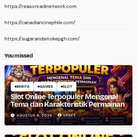
https://reasonradinetwork.com
https://canadiancinephile.com/
https://sugarandsmokepgh.com/
You missed
BERITA
GAMES
SLOT
Slot Online Terpopuler Mengenal
Tema dan Karakteristik Permainan
AGUSTUS 9, 2026
VANES