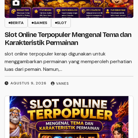
BERITA
GAMES
SLOT
Slot Online Terpopuler Mengenal Tema dan
Karakteristik Permainan
slot online terpopuler kerap digunakan untuk
menggambarkan permainan yang memperoleh perhatian
luas dari pemain. Namun,…
AGUSTUS 9, 2026
VANES