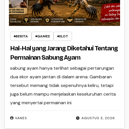
BERITA
GAMES
SLOT
Hal-Hal yang Jarang Diketahui Tentang
Permainan Sabung Ayam
sabung ayam hanya terlihat sebagai pertarungan
dua ekor ayam jantan di dalam arena. Gambaran
tersebut memang tidak sepenuhnya keliru, tetapi
juga belum mampu menjelaskan keseluruhan cerita
yang menyertai permainan ini.
VANES
AGUSTUS 3, 2026