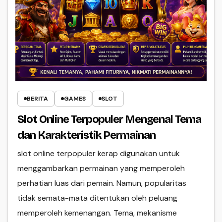
BERITA
GAMES
SLOT
Slot Online Terpopuler Mengenal Tema
dan Karakteristik Permainan
slot online terpopuler kerap digunakan untuk
menggambarkan permainan yang memperoleh
perhatian luas dari pemain. Namun, popularitas
tidak semata-mata ditentukan oleh peluang
memperoleh kemenangan. Tema, mekanisme