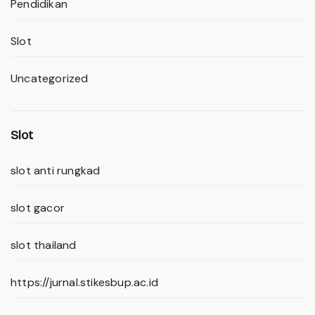
Pendidikan
Slot
Uncategorized
Slot
slot anti rungkad
slot gacor
slot thailand
https://jurnal.stikesbup.ac.id