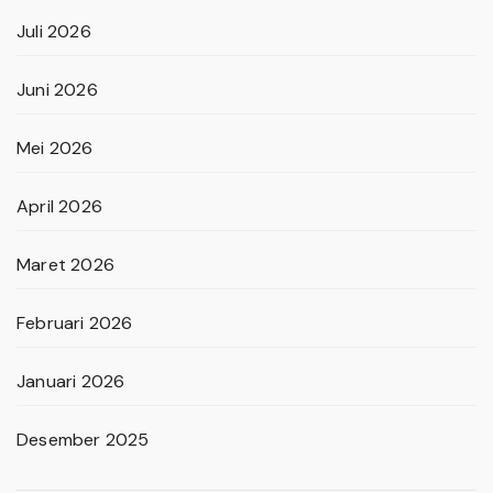
Juli 2026
Juni 2026
Mei 2026
April 2026
Maret 2026
Februari 2026
Januari 2026
Desember 2025