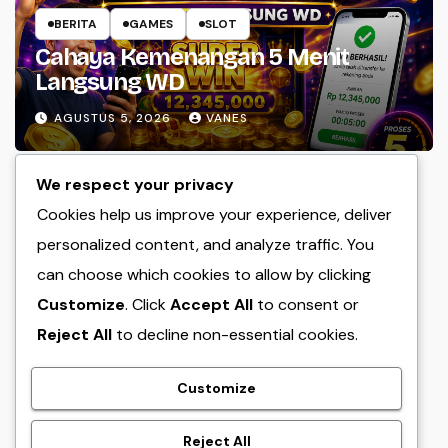
BERITA
GAMES
SLOT
Cahaya Kemenangan 5 Menit
Langsung WD
AGUSTUS 5, 2026
VANES
We respect your privacy
Cookies help us improve your experience, deliver
personalized content, and analyze traffic. You
can choose which cookies to allow by clicking
Customize
. Click
Accept All
to consent or
Reject All
to decline non-essential cookies.
Sekolah Menengah Atas
Negeri 11 Jakarta
Customize
Reject All