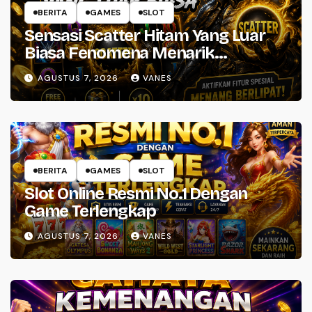
BERITA
GAMES
SLOT
Sensasi Scatter Hitam Yang Luar
Biasa Fenomena Menarik
Perhatian
AGUSTUS 7, 2026
VANES
BERITA
GAMES
SLOT
Slot Online Resmi No.1 Dengan
Game Terlengkap
AGUSTUS 7, 2026
VANES