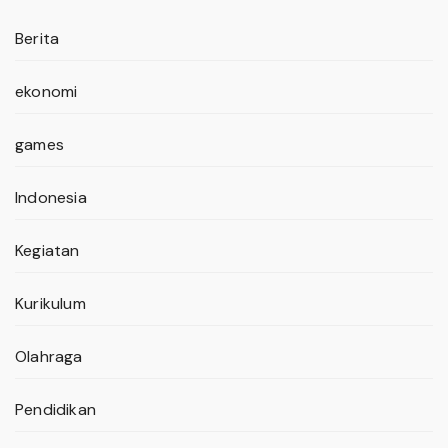
Berita
ekonomi
games
Indonesia
Kegiatan
Kurikulum
Olahraga
Pendidikan