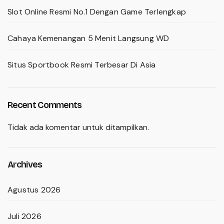
Slot Online Resmi No.1 Dengan Game Terlengkap
Cahaya Kemenangan 5 Menit Langsung WD
Situs Sportbook Resmi Terbesar Di Asia
Recent Comments
Tidak ada komentar untuk ditampilkan.
Archives
Agustus 2026
Juli 2026