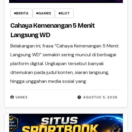
BERITA
GAMES
SLOT
Cahaya Kemenangan 5 Menit
Langsung WD
Belakangan ini, frasa “Cahaya Kemenangan 5 Menit
Langsung WD” semakin sering muncul di berbagai
platform digital. Ungkapan tersebut banyak
ditemukan pada judul konten, siaran langsung,
hingga unggahan media sosial yang
VANES
AGUSTUS 5, 2026