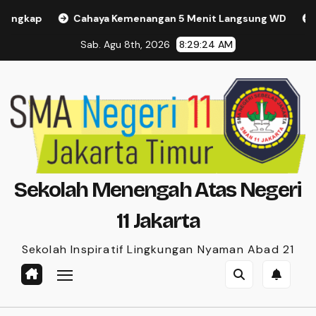
Skip
 Kemenangan 5 Menit Langsung WD
Situs Sportbook Resm
to
Sab. Agu 8th, 2026
8:29:26 AM
content
Sekolah Menengah Atas Negeri
11 Jakarta
Sekolah Inspiratif Lingkungan Nyaman Abad 21