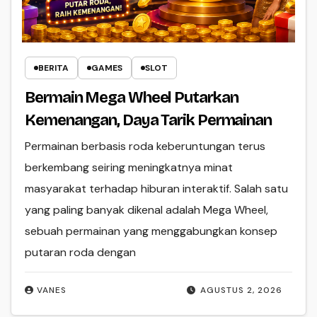
BERITA
GAMES
SLOT
Bermain Mega Wheel Putarkan
Kemenangan, Daya Tarik Permainan
Permainan berbasis roda keberuntungan terus
berkembang seiring meningkatnya minat
masyarakat terhadap hiburan interaktif. Salah satu
yang paling banyak dikenal adalah Mega Wheel,
sebuah permainan yang menggabungkan konsep
putaran roda dengan
VANES
AGUSTUS 2, 2026