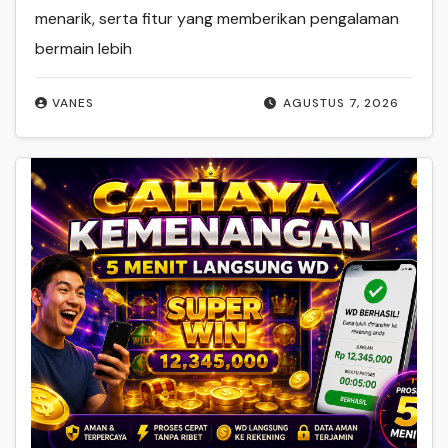
menarik, serta fitur yang memberikan pengalaman
bermain lebih
VANES
AGUSTUS 7, 2026