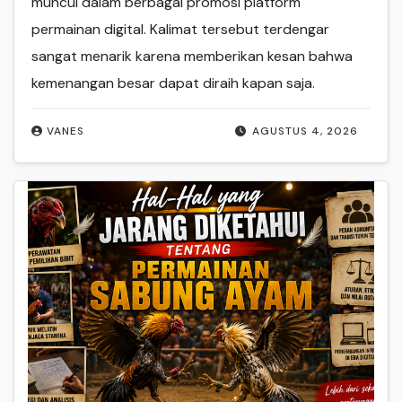
muncul dalam berbagai promosi platform
permainan digital. Kalimat tersebut terdengar
sangat menarik karena memberikan kesan bahwa
kemenangan besar dapat diraih kapan saja.
VANES
AGUSTUS 4, 2026