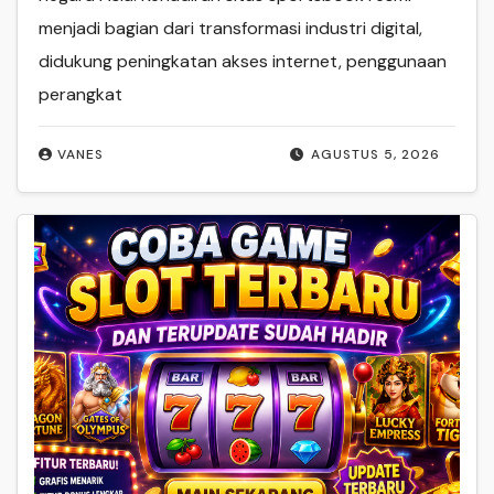
menjadi bagian dari transformasi industri digital,
didukung peningkatan akses internet, penggunaan
perangkat
VANES
AGUSTUS 5, 2026