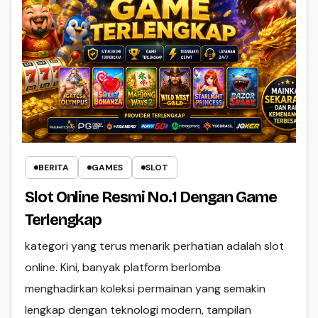
BERITA
GAMES
SLOT
Slot Online Resmi No.1 Dengan Game
Terlengkap
kategori yang terus menarik perhatian adalah slot
online. Kini, banyak platform berlomba
menghadirkan koleksi permainan yang semakin
lengkap dengan teknologi modern, tampilan