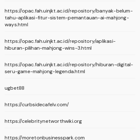
https://opac.fah.uinjkt.ac.id/repository/banyak-belum-
tahu-aplikasi-fitur-sistem-pemantauan-ai-mahjong-
ways.html
https://opac.fah.uinjkt.ac.id/repository/aplikasi-
hiburan-pilihan-mahjong-wins-3.html
https://opac.fah.uinjkt.ac.id/repository/hiburan-digital-
seru-game-mahjong-legenda.html
ugbet88
https://curbsidecafelv.com/
https://celebritynetworthwiki.org
https://moretonbusinesspark.com