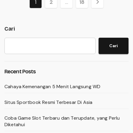
Paginasi
1
2
…
18
pos
Cari
Cari
Recent Posts
Cahaya Kemenangan 5 Menit Langsung WD
Situs Sportbook Resmi Terbesar Di Asia
Coba Game Slot Terbaru dan Terupdate, yang Perlu
Diketahui