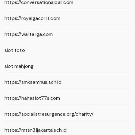
https://conversationalball.com
https://royalgacor.it.com
https://wartaliga.com
slot toto
slot mahjong
https://smksamnus.sch.id
https://hahaslot77s.com
https://socialistresurgence.org/charity/
https://mtsn31jakarta.sch.id