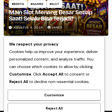
BERITA
GAMES
SLOT
Main Slot Menang Besar Setiap
Saat! Selalu Bisa Terjadi?
AGUSTUS 4, 2026
VANES
We respect your privacy
Cookies help us improve your experience, deliver
personalized content, and analyze traffic. You
can choose which cookies to allow by clicking
Customize
. Click
Accept All
to consent or
Reject All
to decline non-essential cookies.
Sekolah Menengah Atas
Negeri 11 Jakarta
Customize
Reject All