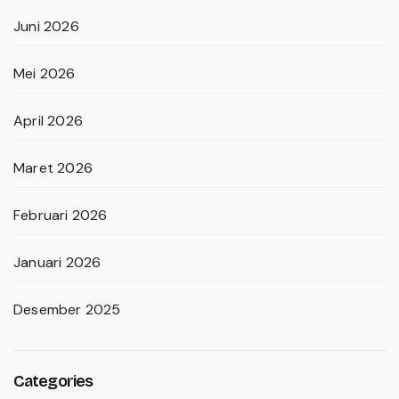
Juni 2026
Mei 2026
April 2026
Maret 2026
Februari 2026
Januari 2026
Desember 2025
Categories