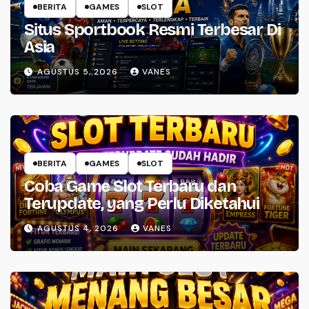
BERITA
GAMES
SLOT
Situs Sportbook Resmi Terbesar Di
Asia
AGUSTUS 5, 2026
VANES
BERITA
GAMES
SLOT
Coba Game Slot Terbaru dan
Terupdate, yang Perlu Diketahui
AGUSTUS 4, 2026
VANES