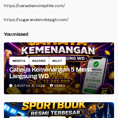
https://canadiancinephile.com/
https://sugarandsmokepgh.com/
You missed
BERITA
GAMES
SLOT
Cahaya Kemenangan 5 Menit
Langsung WD
AGUSTUS 5, 2026
VANES