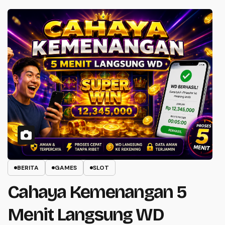
ERITA
GAMES
SLOT
BERIT
ahaya Kemenangan 5
Sit
enit Langsung WD
Ter