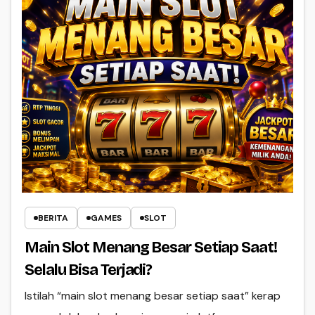
BERITA
GAMES
SLOT
Main Slot Menang Besar Setiap Saat!
Selalu Bisa Terjadi?
Istilah “main slot menang besar setiap saat” kerap