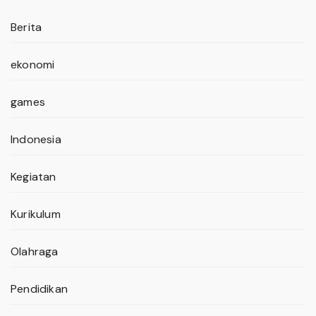
Berita
ekonomi
games
Indonesia
Kegiatan
Kurikulum
Olahraga
Pendidikan