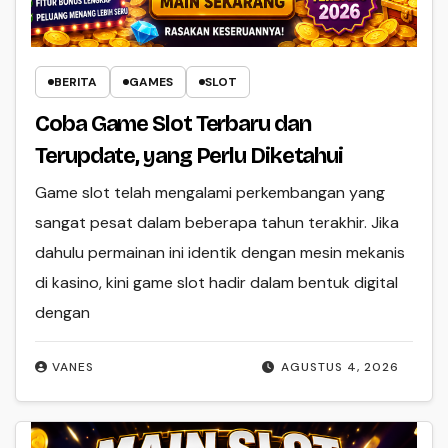
BERITA
GAMES
SLOT
Coba Game Slot Terbaru dan
Terupdate, yang Perlu Diketahui
Game slot telah mengalami perkembangan yang
sangat pesat dalam beberapa tahun terakhir. Jika
dahulu permainan ini identik dengan mesin mekanis
di kasino, kini game slot hadir dalam bentuk digital
dengan
VANES
AGUSTUS 4, 2026