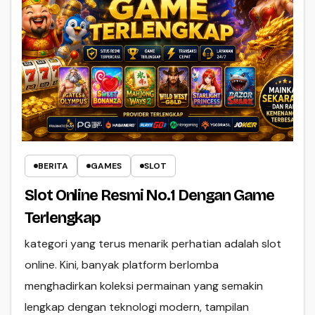
BERITA
GAMES
SLOT
Slot Online Resmi No.1 Dengan Game
Terlengkap
kategori yang terus menarik perhatian adalah slot
online. Kini, banyak platform berlomba
menghadirkan koleksi permainan yang semakin
lengkap dengan teknologi modern, tampilan