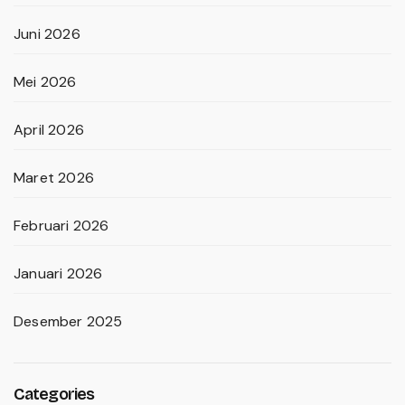
Juni 2026
Mei 2026
April 2026
Maret 2026
Februari 2026
Januari 2026
Desember 2025
Categories