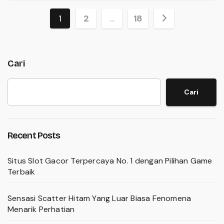
Paginasi
1
2
…
18
pos
Cari
Cari
Recent Posts
Situs Slot Gacor Terpercaya No. 1 dengan Pilihan Game
Terbaik
Sensasi Scatter Hitam Yang Luar Biasa Fenomena
Menarik Perhatian