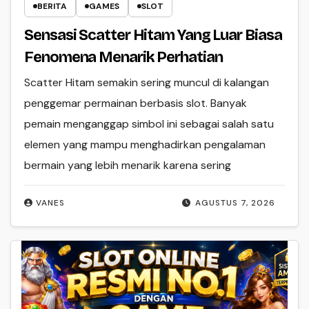
BERITA
GAMES
SLOT
Sensasi Scatter Hitam Yang Luar Biasa
Fenomena Menarik Perhatian
Scatter Hitam semakin sering muncul di kalangan
penggemar permainan berbasis slot. Banyak
pemain menganggap simbol ini sebagai salah satu
elemen yang mampu menghadirkan pengalaman
bermain yang lebih menarik karena sering
VANES
AGUSTUS 7, 2026