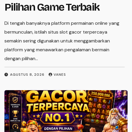
Pilihan Game Terbaik
Fe
Pe
i tengah banyaknya platform permainan online yang
Scatt
rmunculan, istilah situs slot gacor terpercaya
pengg
emakin sering digunakan untuk menggambarkan
menga
latform yang menawarkan pengalaman bermain
mampu
engan pilihan…
AGU
AGUSTUS 8, 2026
VANES