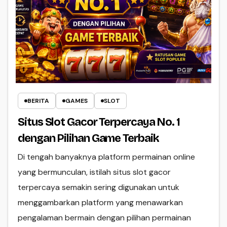
BERITA
GAMES
SLOT
Situs Slot Gacor Terpercaya No. 1
dengan Pilihan Game Terbaik
Di tengah banyaknya platform permainan online
yang bermunculan, istilah situs slot gacor
terpercaya semakin sering digunakan untuk
menggambarkan platform yang menawarkan
pengalaman bermain dengan pilihan permainan