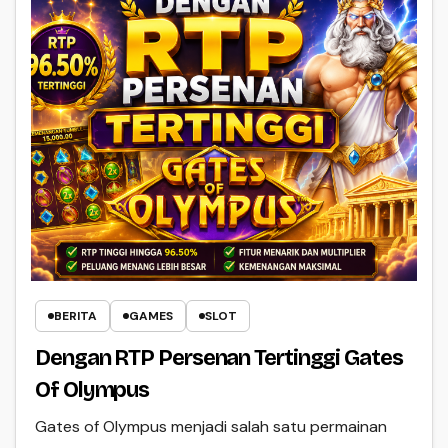
BERITA
GAMES
SLOT
Dengan RTP Persenan Tertinggi Gates
Of Olympus
Gates of Olympus menjadi salah satu permainan