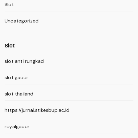
Slot
Uncategorized
Slot
slot anti rungkad
slot gacor
slot thailand
https://jurnal.stikesbup.ac.id
royalgacor