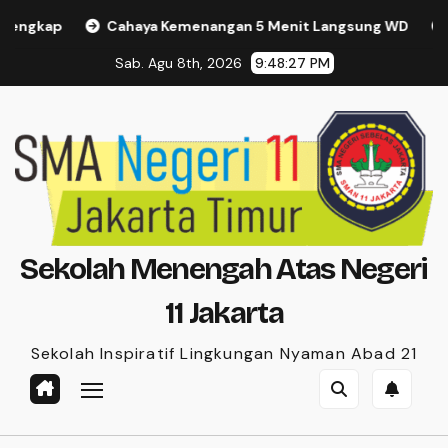
Skip
a Kemenangan 5 Menit Langsung WD
Situs Sportbook Resm
to
Sab. Agu 8th, 2026
9:48:29 PM
content
Sekolah Menengah Atas Negeri
11 Jakarta
Sekolah Inspiratif Lingkungan Nyaman Abad 21