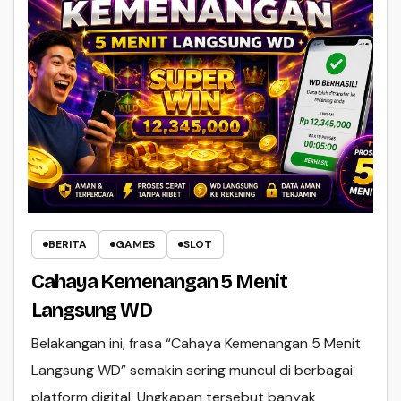
BERITA
GAMES
SLOT
Cahaya Kemenangan 5 Menit
Langsung WD
Belakangan ini, frasa “Cahaya Kemenangan 5 Menit
Langsung WD” semakin sering muncul di berbagai
platform digital. Ungkapan tersebut banyak