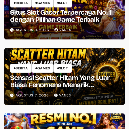
BERITA
GAMES
SLOT
Situs Slot Gacor Terpercaya No. 1
dengan Pilihan Game Terbaik
AGUSTUS 8, 2026
VANES
BERITA
GAMES
SLOT
Sensasi Scatter Hitam Yang Luar
Biasa Fenomena Menarik
Perhatian
AGUSTUS 7, 2026
VANES