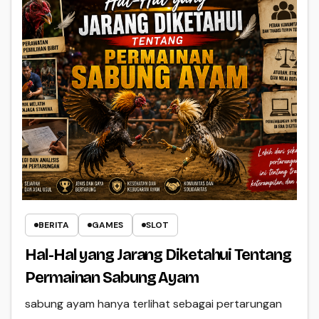
BERITA
GAMES
SLOT
Hal-Hal yang Jarang Diketahui Tentang
Permainan Sabung Ayam
sabung ayam hanya terlihat sebagai pertarungan