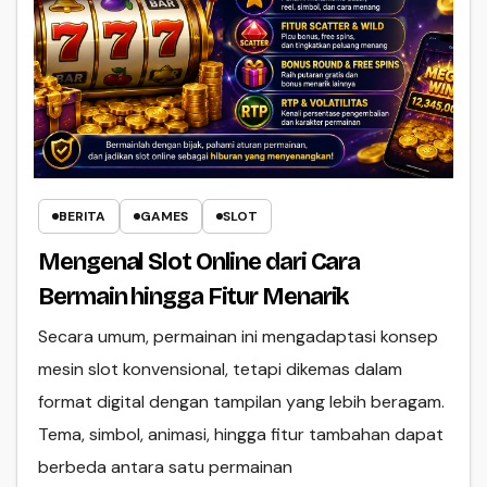
BERITA
GAMES
SLOT
Mengenal Slot Online dari Cara
Bermain hingga Fitur Menarik
Secara umum, permainan ini mengadaptasi konsep
mesin slot konvensional, tetapi dikemas dalam
format digital dengan tampilan yang lebih beragam.
Tema, simbol, animasi, hingga fitur tambahan dapat
berbeda antara satu permainan