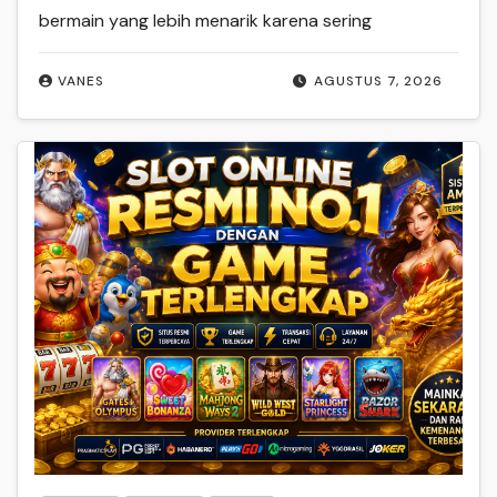
bermain yang lebih menarik karena sering
VANES
AGUSTUS 7, 2026