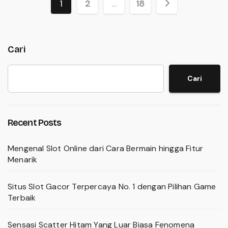
Paginasi
1
2
…
18
pos
Cari
Cari
Recent Posts
Mengenal Slot Online dari Cara Bermain hingga Fitur
Menarik
Situs Slot Gacor Terpercaya No. 1 dengan Pilihan Game
Terbaik
Sensasi Scatter Hitam Yang Luar Biasa Fenomena