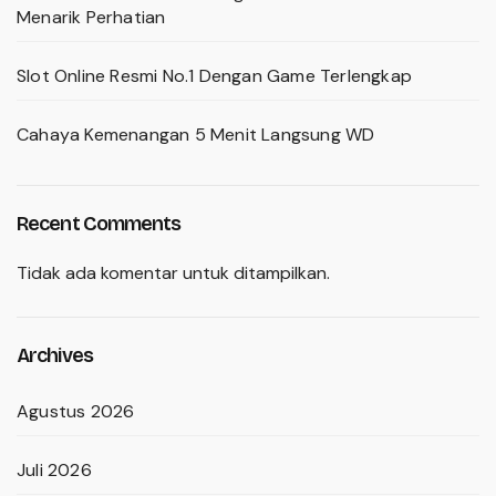
Menarik Perhatian
Slot Online Resmi No.1 Dengan Game Terlengkap
Cahaya Kemenangan 5 Menit Langsung WD
Recent Comments
Tidak ada komentar untuk ditampilkan.
Archives
Agustus 2026
Juli 2026