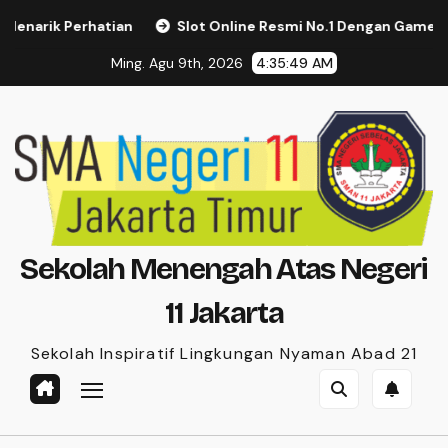
Skip
Slot Online Resmi No.1 Dengan Game Terlengkap
Cahaya
to
Ming. Agu 9th, 2026
4:35:51 AM
content
Sekolah Menengah Atas Negeri
11 Jakarta
Sekolah Inspiratif Lingkungan Nyaman Abad 21