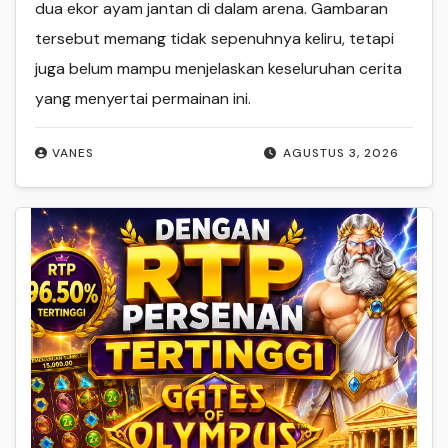
dua ekor ayam jantan di dalam arena. Gambaran
tersebut memang tidak sepenuhnya keliru, tetapi
juga belum mampu menjelaskan keseluruhan cerita
yang menyertai permainan ini.
VANES
AGUSTUS 3, 2026