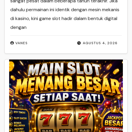
sangat pesat dalam beberapa tahun terakhir. Jika
dahulu permainan ini identik dengan mesin mekanis
di kasino, kini game slot hadir dalam bentuk digital
dengan
VANES
AGUSTUS 4, 2026