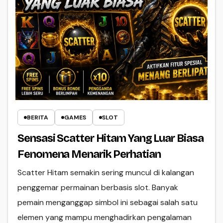
BERITA
GAMES
SLOT
Sensasi Scatter Hitam Yang Luar Biasa
Fenomena Menarik Perhatian
Scatter Hitam semakin sering muncul di kalangan
penggemar permainan berbasis slot. Banyak
pemain menganggap simbol ini sebagai salah satu
elemen yang mampu menghadirkan pengalaman