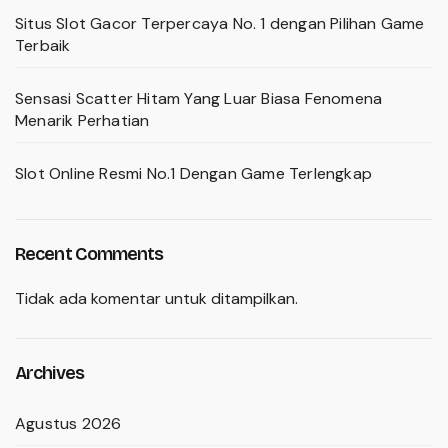
Situs Slot Gacor Terpercaya No. 1 dengan Pilihan Game
Terbaik
Sensasi Scatter Hitam Yang Luar Biasa Fenomena
Menarik Perhatian
Slot Online Resmi No.1 Dengan Game Terlengkap
Recent Comments
Tidak ada komentar untuk ditampilkan.
Archives
Agustus 2026