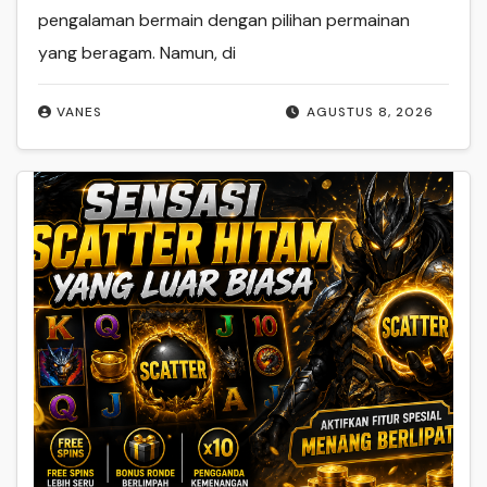
pengalaman bermain dengan pilihan permainan
yang beragam. Namun, di
VANES
AGUSTUS 8, 2026