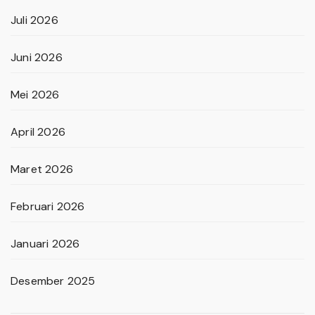
Juli 2026
Juni 2026
Mei 2026
April 2026
Maret 2026
Februari 2026
Januari 2026
Desember 2025