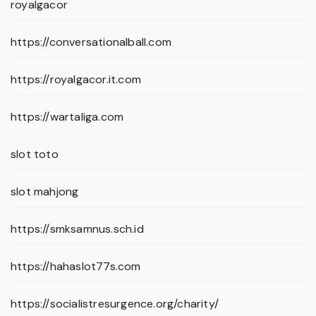
royalgacor
https://conversationalball.com
https://royalgacor.it.com
https://wartaliga.com
slot toto
slot mahjong
https://smksamnus.sch.id
https://hahaslot77s.com
https://socialistresurgence.org/charity/