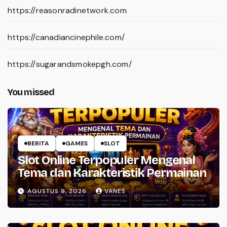
https://reasonradinetwork.com
https://canadiancinephile.com/
https://sugarandsmokepgh.com/
You missed
BERITA
GAMES
SLOT
Slot Online Terpopuler Mengenal
Tema dan Karakteristik Permainan
AGUSTUS 9, 2026
VANES