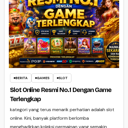
BERITA
GAMES
SLOT
Slot Online Resmi No.1 Dengan Game
Terlengkap
kategori yang terus menarik perhatian adalah slot
online. Kini, banyak platform berlomba
menghadirkan koleksi permainan yang semakin