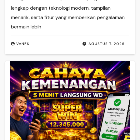
lengkap dengan teknologi modern, tampilan
menarik, serta fitur yang memberikan pengalaman
bermain lebih
VANES
AGUSTUS 7, 2026