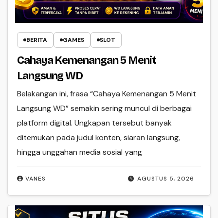
BERITA
GAMES
SLOT
Cahaya Kemenangan 5 Menit
Langsung WD
Belakangan ini, frasa “Cahaya Kemenangan 5 Menit
Langsung WD” semakin sering muncul di berbagai
platform digital. Ungkapan tersebut banyak
ditemukan pada judul konten, siaran langsung,
hingga unggahan media sosial yang
VANES
AGUSTUS 5, 2026