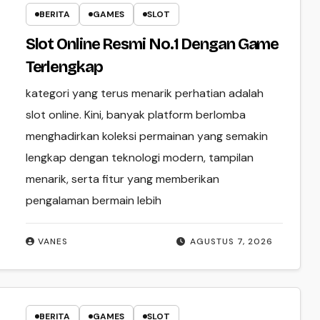
BERITA
GAMES
SLOT
Slot Online Resmi No.1 Dengan Game
Terlengkap
kategori yang terus menarik perhatian adalah
slot online. Kini, banyak platform berlomba
menghadirkan koleksi permainan yang semakin
lengkap dengan teknologi modern, tampilan
menarik, serta fitur yang memberikan
pengalaman bermain lebih
VANES
AGUSTUS 7, 2026
BERITA
GAMES
SLOT