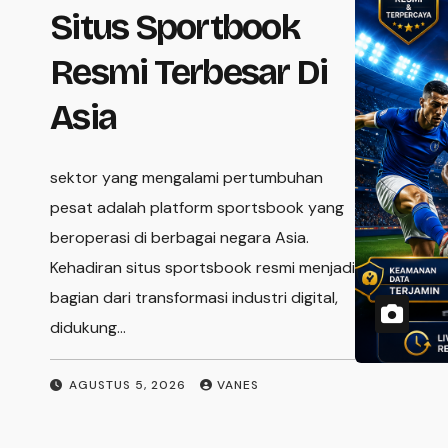
Situs Slot Gacor
Terpercaya No. 1
dengan Pilihan
Game Terbaik
Di tengah banyaknya platform permainan
online yang bermunculan, istilah situs slot
gacor terpercaya semakin sering
digunakan untuk menggambarkan
platform yang menawarkan pengalaman
bermain dengan pilihan…
AGUSTUS 8, 2026
VANES