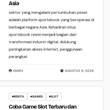
Asia
sektor yang mengalami pertumbuhan pesat
adalah platform sportsbook yang beroperasi di
berbagai negara Asia. Kehadiran situs
sportsbook resmi menjadi bagian dari
transformasi industri digital, didukung
peningkatan akses internet, penggunaan
perangkat
VANES
AGUSTUS 5, 2026
BERITA
GAMES
SLOT
Coba Game Slot Terbaru dan