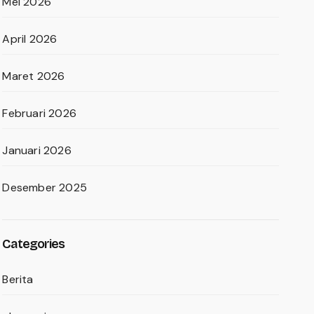
Mei 2026
April 2026
Maret 2026
Februari 2026
Januari 2026
Desember 2025
Categories
Berita