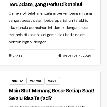
Terupdate, yang Perlu Diketahui
Game slot telah mengalami perkembangan yang
sangat pesat dalam beberapa tahun terakhir.
Jika dahulu permainan ini identik dengan mesin
mekanis di kasino, kini game slot hadir dalam
bentuk digital dengan
VANES
AGUSTUS 4, 2026
BERITA
GAMES
SLOT
Main Slot Menang Besar Setiap Saat!
Selalu Bisa Terjadi?