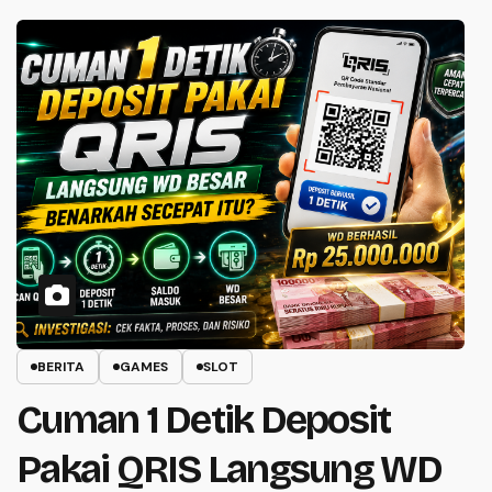
BERITA
GAMES
SLOT
BE
Cuman 1 Detik Deposit
S
Pakai QRIS Langsung WD
M