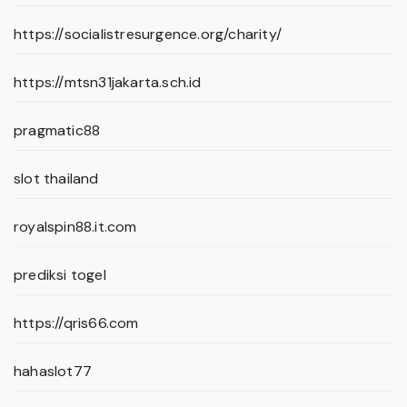
https://socialistresurgence.org/charity/
https://mtsn31jakarta.sch.id
pragmatic88
slot thailand
royalspin88.it.com
prediksi togel
https://qris66.com
hahaslot77