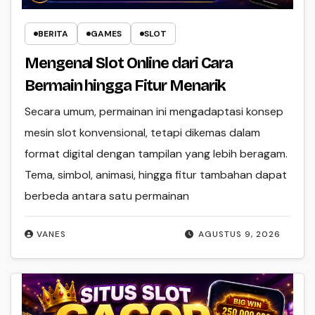
BERITA
GAMES
SLOT
Mengenal Slot Online dari Cara
Bermain hingga Fitur Menarik
Secara umum, permainan ini mengadaptasi konsep
mesin slot konvensional, tetapi dikemas dalam
format digital dengan tampilan yang lebih beragam.
Tema, simbol, animasi, hingga fitur tambahan dapat
berbeda antara satu permainan
VANES
AGUSTUS 9, 2026