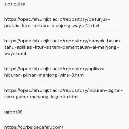
slot pulsa
https://opac.fah.uinjkt.ac.id/repository/petunjuk-
praktis-fitur-terbaru-mahjong-ways-2.html
https://opac.fah.uinjkt.ac.id/repository/banyak-belum-
tahu-aplikasi-fitur-sistem-pemantauan-ai-mahjong-
ways.html
https://opac.fah.uinjkt.ac.id/repository/aplikasi-
hiburan-pilihan-mahjong-wins-3.html
https://opac.fah.uinjkt.ac.id/repository/hiburan-digital-
seru-game-mahjong-legenda.html
ugbet88
https://curbsidecafelv.com/