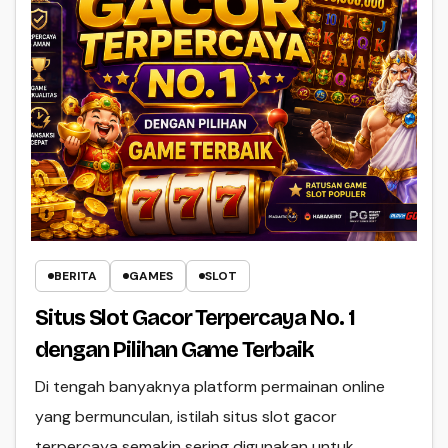
BERITA
GAMES
SLOT
Situs Slot Gacor Terpercaya No. 1
dengan Pilihan Game Terbaik
Di tengah banyaknya platform permainan online
yang bermunculan, istilah situs slot gacor
terpercaya semakin sering digunakan untuk