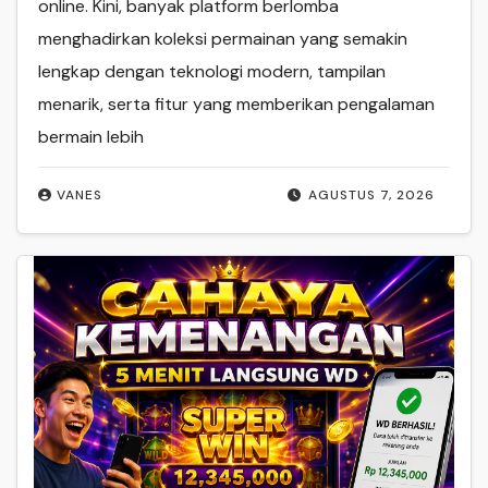
online. Kini, banyak platform berlomba
menghadirkan koleksi permainan yang semakin
lengkap dengan teknologi modern, tampilan
menarik, serta fitur yang memberikan pengalaman
bermain lebih
VANES
AGUSTUS 7, 2026