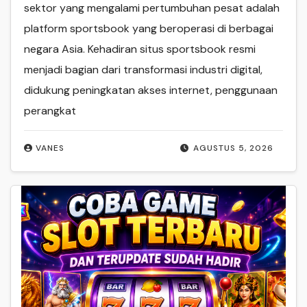
sektor yang mengalami pertumbuhan pesat adalah
platform sportsbook yang beroperasi di berbagai
negara Asia. Kehadiran situs sportsbook resmi
menjadi bagian dari transformasi industri digital,
didukung peningkatan akses internet, penggunaan
perangkat
VANES
AGUSTUS 5, 2026