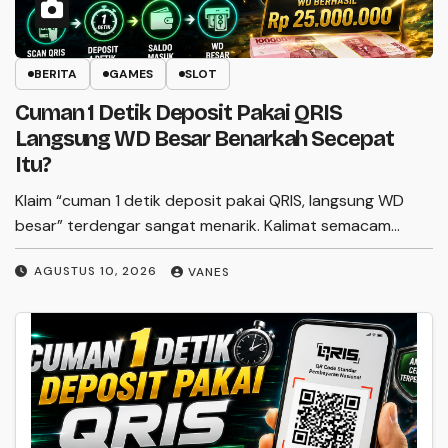
BERITA
GAMES
SLOT
Cuman 1 Detik Deposit Pakai QRIS
Langsung WD Besar Benarkah Secepat
Itu?
Klaim “cuman 1 detik deposit pakai QRIS, langsung WD
besar” terdengar sangat menarik. Kalimat semacam…
AGUSTUS 10, 2026
VANES