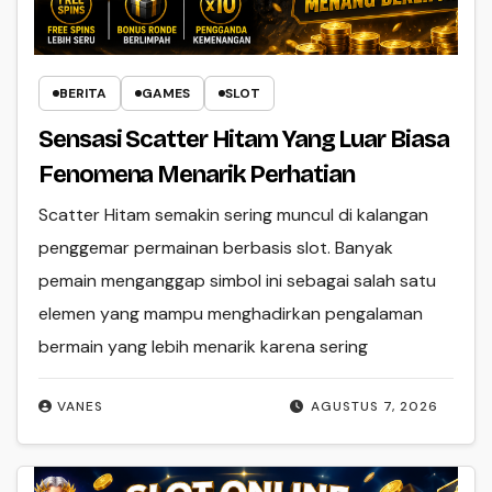
BERITA
GAMES
SLOT
Sensasi Scatter Hitam Yang Luar Biasa
Fenomena Menarik Perhatian
Scatter Hitam semakin sering muncul di kalangan
penggemar permainan berbasis slot. Banyak
pemain menganggap simbol ini sebagai salah satu
elemen yang mampu menghadirkan pengalaman
bermain yang lebih menarik karena sering
VANES
AGUSTUS 7, 2026