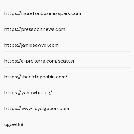
https://moretonbusinesspark.com
https://pressboltnews.com
https://jamiesawyer.com
https://e-proterra.com/scatter
https://theoldlogcabin.com/
https://yahowha.org/
https://www.royalgacorr.com
ugbet88