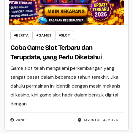
BERITA
GAMES
SLOT
Coba Game Slot Terbaru dan
Terupdate, yang Perlu Diketahui
Game slot telah mengalami perkembangan yang
sangat pesat dalam beberapa tahun terakhir. Jika
dahulu permainan ini identik dengan mesin mekanis
di kasino, kini game slot hadir dalam bentuk digital
dengan
VANES
AGUSTUS 4, 2026