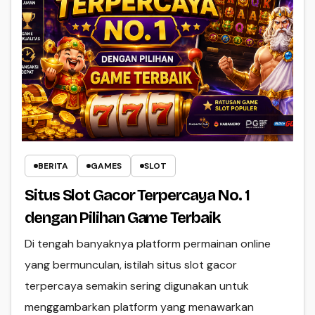
BERITA
GAMES
SLOT
Situs Slot Gacor Terpercaya No. 1
dengan Pilihan Game Terbaik
Di tengah banyaknya platform permainan online
yang bermunculan, istilah situs slot gacor
terpercaya semakin sering digunakan untuk
menggambarkan platform yang menawarkan