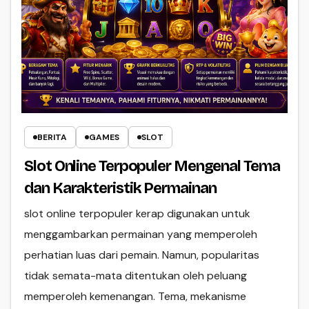
BERITA
GAMES
SLOT
Slot Online Terpopuler Mengenal Tema
dan Karakteristik Permainan
slot online terpopuler kerap digunakan untuk
menggambarkan permainan yang memperoleh
perhatian luas dari pemain. Namun, popularitas
tidak semata-mata ditentukan oleh peluang
memperoleh kemenangan. Tema, mekanisme