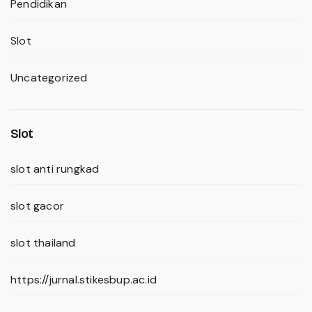
Pendidikan
Slot
Uncategorized
Slot
slot anti rungkad
slot gacor
slot thailand
https://jurnal.stikesbup.ac.id