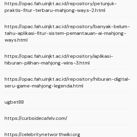
https://opac.fah.uinjkt.ac.id/repository/petunjuk-
praktis-fitur-terbaru-mahjong-ways-2.html
https://opac.fah.uinjkt.ac.id/repository/banyak-belum-
tahu-aplikasi-fitur-sistem-pemantauan-ai-mahjong-
ways.html
https://opac.fah.uinjkt.ac.id/repository/aplikasi-
hiburan-pilihan-mahjong-wins-3.html
https://opac.fah.uinjkt.ac.id/repository/hiburan-digital-
seru-game-mahjong-legenda.html
ugbet88
https://curbsidecafelv.com/
https://celebritynetworthwiki.org