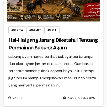
BERITA
GAMES
SLOT
Hal-Hal yang Jarang Diketahui Tentang
Permainan Sabung Ayam
sabung ayam hanya terlihat sebagai pertarungan
dua ekor ayam jantan di dalam arena. Gambaran
tersebut memang tidak sepenuhnya keliru, tetapi
juga belum mampu menjelaskan keseluruhan cerita
yang menyertai permainan ini.
VANES
AGUSTUS 3, 2026