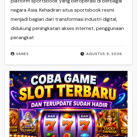
platform sportsbook yang beroperasi di berbagai
negara Asia. Kehadiran situs sportsbook resmi
menjadi bagian dari transformasi industri digital,
didukung peningkatan akses internet, penggunaan
perangkat
VANES
AGUSTUS 5, 2026