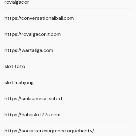
royalgacor
https://conversationalball.com
https://royalgacor.it.com
https://wartaliga.com
slot toto
slot mahjong
https://smksamnus.sch.id
https://hahaslot77s.com
https://socialistresurgence.org/charity/