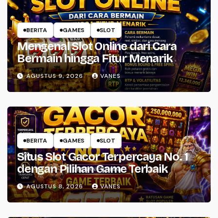
BERITA
GAMES
SLOT
Mengenal Slot Online dari Cara
Bermain hingga Fitur Menarik
AGUSTUS 9, 2026
VANES
BERITA
GAMES
SLOT
Situs Slot Gacor Terpercaya No. 1
dengan Pilihan Game Terbaik
AGUSTUS 8, 2026
VANES