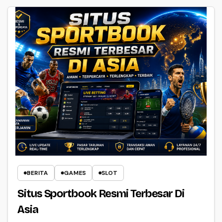
BERITA
GAMES
SLOT
Situs Sportbook Resmi Terbesar Di
Asia