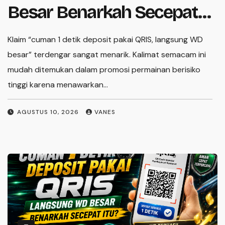
sar Benarkah Secepat
Kem
?
Meli
 “cuman 1 detik deposit pakai QRIS, langsung WD
Di balik 
” terdengar sangat menarik. Kalimat semacam ini
sabung ay
 ditemukan dalam promosi permainan berisiko
tradisi m
i karena menawarkan…
aktivitas
STUS 10, 2026
VANES
AGUSTU