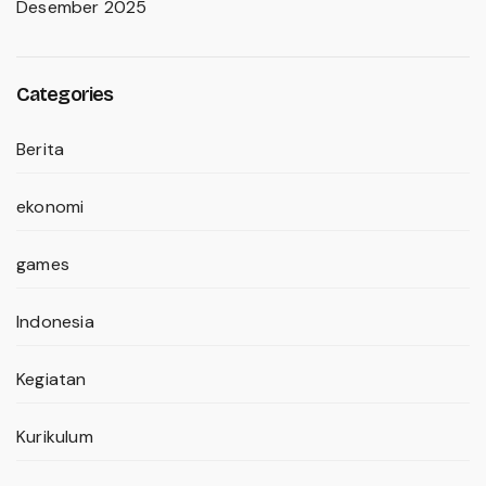
Desember 2025
Categories
Berita
ekonomi
games
Indonesia
Kegiatan
Kurikulum