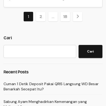
Paginasi
1
2
…
18
pos
Cari
Cari
Recent Posts
Cuman 1 Detik Deposit Pakai QRIS Langsung WD Besar
Benarkah Secepat Itu?
Sabung Ayam Menghadirkan Kemenangan yang