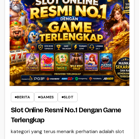
BERITA
GAMES
SLOT
Slot Online Resmi No.1 Dengan Game
Terlengkap
kategori yang terus menarik perhatian adalah slot