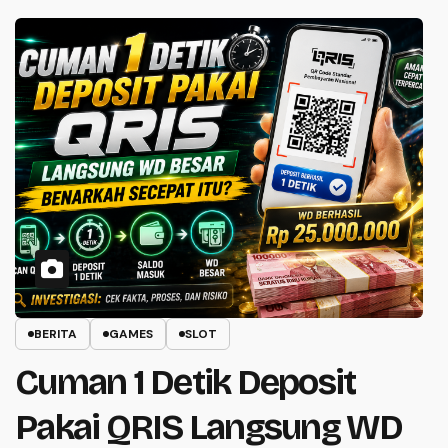
ITA
GAMES
SLOT
BERITA
man 1 Detik Deposit
Sab
kai QRIS Langsung WD
Men