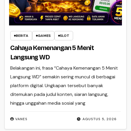
BERITA
GAMES
SLOT
Cahaya Kemenangan 5 Menit
Langsung WD
Belakangan ini, frasa “Cahaya Kemenangan 5 Menit
Langsung WD” semakin sering muncul di berbagai
platform digital. Ungkapan tersebut banyak
ditemukan pada judul konten, siaran langsung,
hingga unggahan media sosial yang
VANES
AGUSTUS 5, 2026