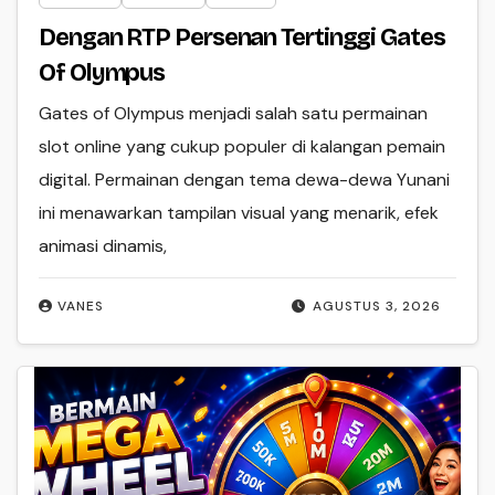
Dengan RTP Persenan Tertinggi Gates
Of Olympus
Gates of Olympus menjadi salah satu permainan
slot online yang cukup populer di kalangan pemain
digital. Permainan dengan tema dewa-dewa Yunani
ini menawarkan tampilan visual yang menarik, efek
animasi dinamis,
VANES
AGUSTUS 3, 2026