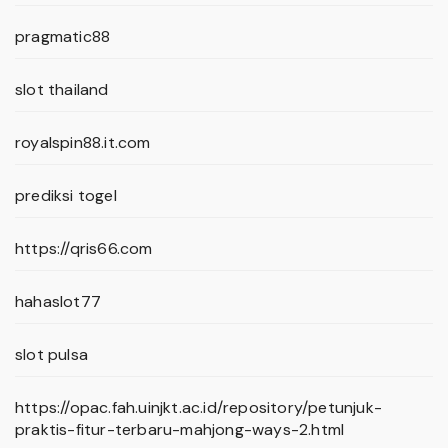
pragmatic88
slot thailand
royalspin88.it.com
prediksi togel
https://qris66.com
hahaslot77
slot pulsa
https://opac.fah.uinjkt.ac.id/repository/petunjuk-
praktis-fitur-terbaru-mahjong-ways-2.html