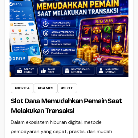
BERITA
GAMES
SLOT
Slot Dana Memudahkan Pemain Saat
Melakukan Transaksi
Dalam ekosistem hiburan digital, metode
pembayaran yang cepat, praktis, dan mudah