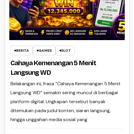
BERITA
GAMES
SLOT
Cahaya Kemenangan 5 Menit
Langsung WD
Belakangan ini, frasa “Cahaya Kemenangan 5 Menit
Langsung WD” semakin sering muncul di berbagai
platform digital. Ungkapan tersebut banyak
ditemukan pada judul konten, siaran langsung,
hingga unggahan media sosial yang