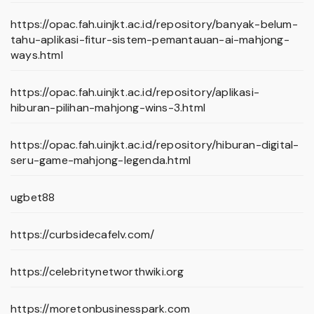
https://opac.fah.uinjkt.ac.id/repository/banyak-belum-
tahu-aplikasi-fitur-sistem-pemantauan-ai-mahjong-
ways.html
https://opac.fah.uinjkt.ac.id/repository/aplikasi-
hiburan-pilihan-mahjong-wins-3.html
https://opac.fah.uinjkt.ac.id/repository/hiburan-digital-
seru-game-mahjong-legenda.html
ugbet88
https://curbsidecafelv.com/
https://celebritynetworthwiki.org
https://moretonbusinesspark.com