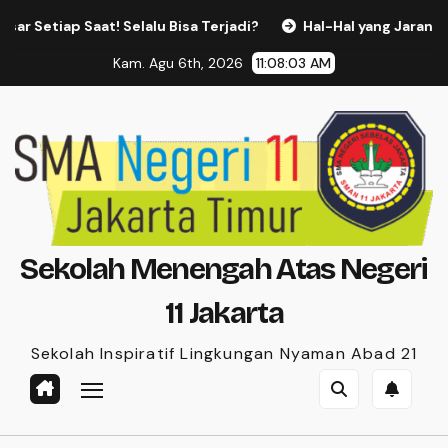
Skip
u Bisa Terjadi?
Hal-Hal yang Jarang Diketahui Tentang P
to
Kam. Agu 6th, 2026
11:08:05 AM
content
Sekolah Menengah Atas Negeri
11 Jakarta
Sekolah Inspiratif Lingkungan Nyaman Abad 21