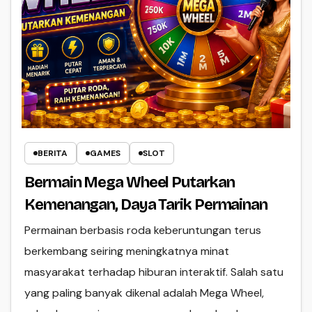
BERITA
GAMES
SLOT
Bermain Mega Wheel Putarkan
Kemenangan, Daya Tarik Permainan
Permainan berbasis roda keberuntungan terus
berkembang seiring meningkatnya minat
masyarakat terhadap hiburan interaktif. Salah satu
yang paling banyak dikenal adalah Mega Wheel,