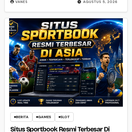
VANES
AGUSTUS 5, 2026
BERITA
GAMES
SLOT
Situs Sportbook Resmi Terbesar Di