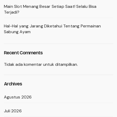
Main Slot Menang Besar Setiap Saat! Selalu Bisa
Terjadi?
Hal-Hal yang Jarang Diketahui Tentang Permainan
Sabung Ayam
Recent Comments
Tidak ada komentar untuk ditampilkan.
Archives
Agustus 2026
Juli 2026