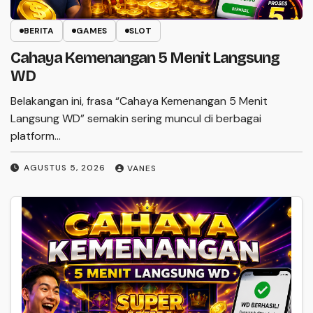
BERITA
GAMES
SLOT
Cahaya Kemenangan 5 Menit Langsung
WD
Belakangan ini, frasa “Cahaya Kemenangan 5 Menit
Langsung WD” semakin sering muncul di berbagai
platform…
AGUSTUS 5, 2026
VANES