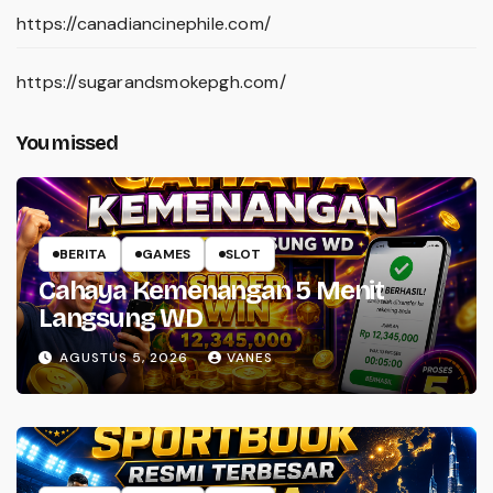
https://canadiancinephile.com/
https://sugarandsmokepgh.com/
You missed
BERITA
GAMES
SLOT
Cahaya Kemenangan 5 Menit
Langsung WD
AGUSTUS 5, 2026
VANES