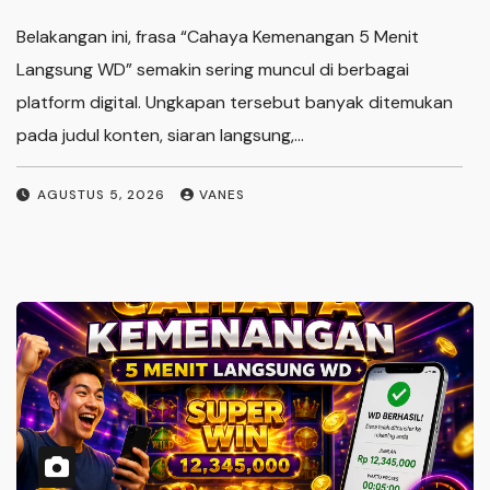
Belakangan ini, frasa “Cahaya Kemenangan 5 Menit
sekt
Langsung WD” semakin sering muncul di berbagai
plat
platform digital. Ungkapan tersebut banyak ditemukan
nega
pada judul konten, siaran langsung,…
bagi
AGUSTUS 5, 2026
VANES
A