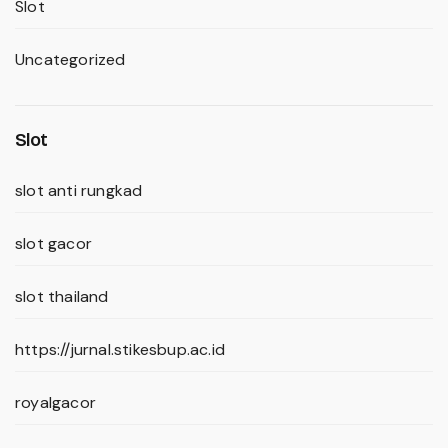
Slot
Uncategorized
Slot
slot anti rungkad
slot gacor
slot thailand
https://jurnal.stikesbup.ac.id
royalgacor