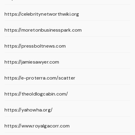
https://celebritynetworthwiki.org
https://moretonbusinesspark.com
https://pressboltnews.com
https://jamiesawyer.com
https://e-proterra.com/scatter
https://theoldlogcabin.com/
https://yahowha.org/
https://www.royalgacorr.com