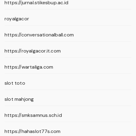
https://jurnal.stikesbup.ac.id
royalgacor
https://conversationalball.com
https://royalgacor.it.com
https://wartaliga.com
slot toto
slot mahjong
https://smksamnus.sch.id
https://hahaslot77s.com