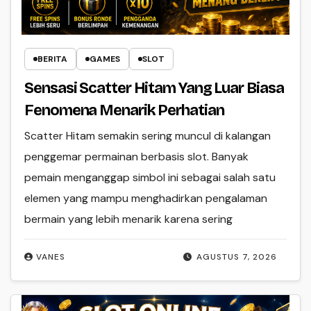
BERITA
GAMES
SLOT
Sensasi Scatter Hitam Yang Luar Biasa
Fenomena Menarik Perhatian
Scatter Hitam semakin sering muncul di kalangan
penggemar permainan berbasis slot. Banyak
pemain menganggap simbol ini sebagai salah satu
elemen yang mampu menghadirkan pengalaman
bermain yang lebih menarik karena sering
VANES
AGUSTUS 7, 2026