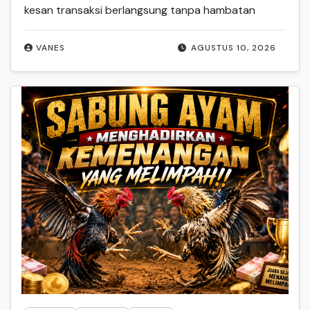
kesan transaksi berlangsung tanpa hambatan
VANES
AGUSTUS 10, 2026