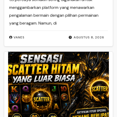
menggambarkan platform yang menawarkan
pengalaman bermain dengan pilihan permainan
yang beragam. Namun, di
VANES
AGUSTUS 8, 2026