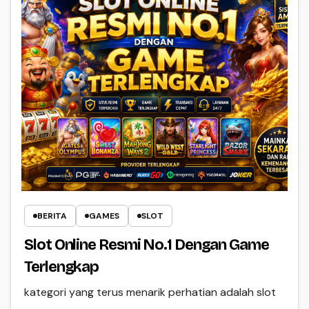
BERITA
GAMES
SLOT
Slot Online Resmi No.1 Dengan Game
Terlengkap
kategori yang terus menarik perhatian adalah slot