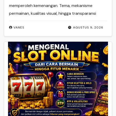
memperoleh kemenangan. Tema, mekanisme
permainan, kualitas visual, hingga transparansi
VANES
AGUSTUS 9, 2026