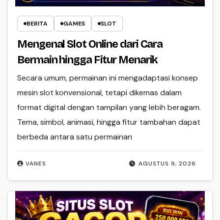
BERITA
GAMES
SLOT
Mengenal Slot Online dari Cara
Bermain hingga Fitur Menarik
Secara umum, permainan ini mengadaptasi konsep
mesin slot konvensional, tetapi dikemas dalam
format digital dengan tampilan yang lebih beragam.
Tema, simbol, animasi, hingga fitur tambahan dapat
berbeda antara satu permainan
VANES
AGUSTUS 9, 2026