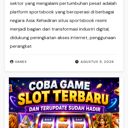
sektor yang mengalami pertumbuhan pesat adalah
platform sportsbook yang beroperasi di berbagai
negara Asia. Kehadiran situs sportsbook resmi
menjadi bagian dari transformasi industri digital,
didukung peningkatan akses internet, penggunaan
perangkat
VANES
AGUSTUS 5, 2026