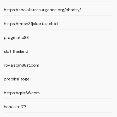
https://socialistresurgence.org/charity/
https://mtsn31jakarta.sch.id
pragmatic88
slot thailand
royalspin88.it.com
prediksi togel
https://qris66.com
hahaslot77