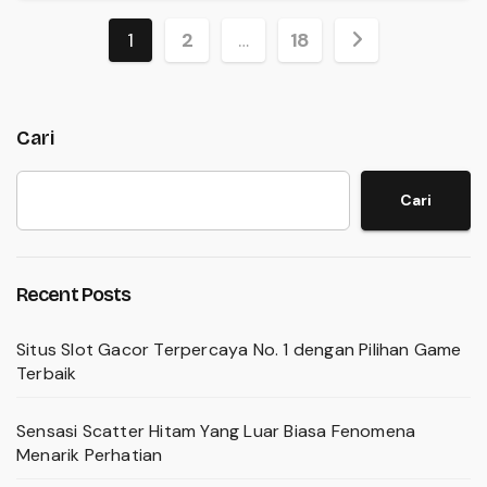
Paginasi
1
2
…
18
pos
Cari
Cari
Recent Posts
Situs Slot Gacor Terpercaya No. 1 dengan Pilihan Game
Terbaik
Sensasi Scatter Hitam Yang Luar Biasa Fenomena
Menarik Perhatian