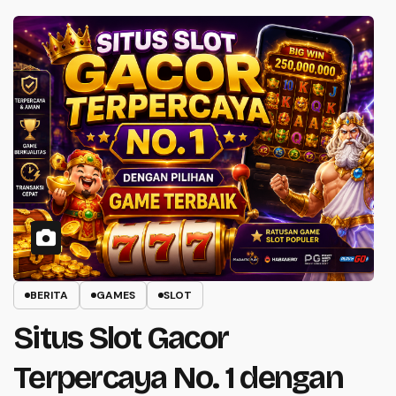
BERITA
GAMES
SLOT
Situs Slot Gacor
Terpercaya No. 1 dengan