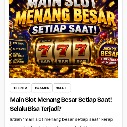
BERITA
GAMES
SLOT
Main Slot Menang Besar Setiap Saat!
Selalu Bisa Terjadi?
Istilah “main slot menang besar setiap saat” kerap