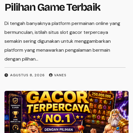
Pilihan Game Terbaik
Di tengah banyaknya platform permainan online yang
S
bermunculan, istilah situs slot gacor terpercaya
p
semakin sering digunakan untuk menggambarkan
m
platform yang menawarkan pengalaman bermain
m
dengan pilihan…
AGUSTUS 8, 2026
VANES