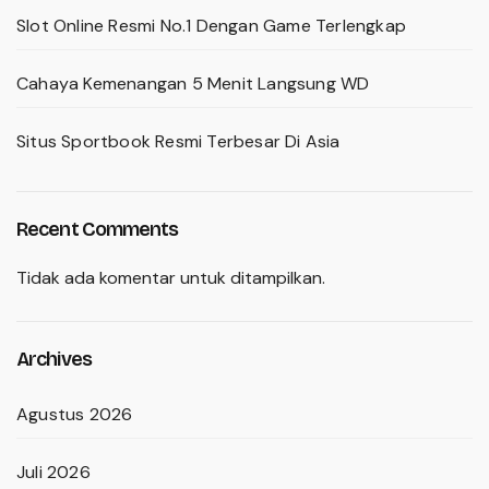
Slot Online Resmi No.1 Dengan Game Terlengkap
Cahaya Kemenangan 5 Menit Langsung WD
Situs Sportbook Resmi Terbesar Di Asia
Recent Comments
Tidak ada komentar untuk ditampilkan.
Archives
Agustus 2026
Juli 2026