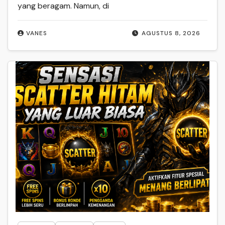
yang beragam. Namun, di
VANES
AGUSTUS 8, 2026