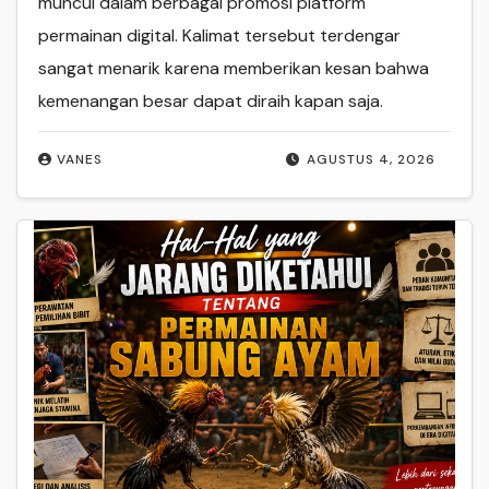
muncul dalam berbagai promosi platform
permainan digital. Kalimat tersebut terdengar
sangat menarik karena memberikan kesan bahwa
kemenangan besar dapat diraih kapan saja.
VANES
AGUSTUS 4, 2026