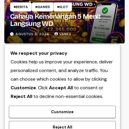
BERITA
GAMES
SLOT
Cahaya Kemenangan 5 Menit
Langsung WD
AGUSTUS 5, 2026
VANES
We respect your privacy
Cookies help us improve your experience, deliver
personalized content, and analyze traffic. You
can choose which cookies to allow by clicking
Customize
. Click
Accept All
to consent or
Reject All
to decline non-essential cookies.
Sekolah Menengah Atas
Negeri 11 Jakarta
Customize
Reject All