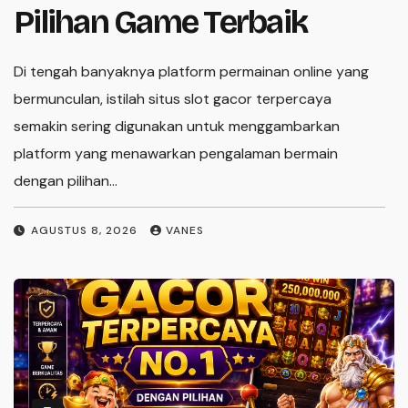
ilihan Game Terbaik
Fen
Per
tengah banyaknya platform permainan online yang
Scatter
munculan, istilah situs slot gacor terpercaya
penggem
akin sering digunakan untuk menggambarkan
mengang
tform yang menawarkan pengalaman bermain
mampu 
gan pilihan…
AGUS
GUSTUS 8, 2026
VANES