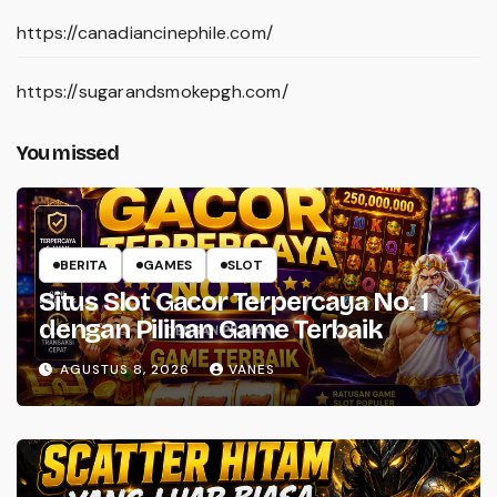
https://canadiancinephile.com/
https://sugarandsmokepgh.com/
You missed
BERITA
GAMES
SLOT
Situs Slot Gacor Terpercaya No. 1
dengan Pilihan Game Terbaik
AGUSTUS 8, 2026
VANES