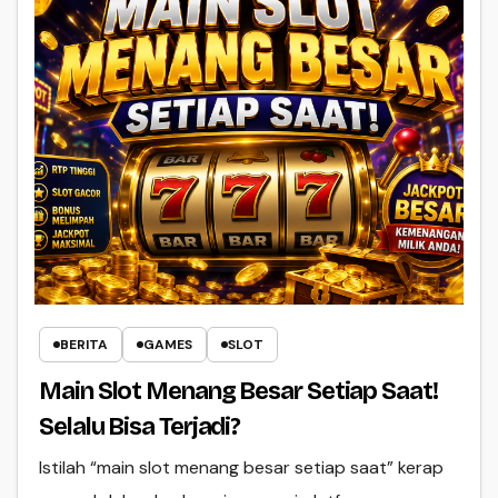
BERITA
GAMES
SLOT
Main Slot Menang Besar Setiap Saat!
Selalu Bisa Terjadi?
Istilah “main slot menang besar setiap saat” kerap