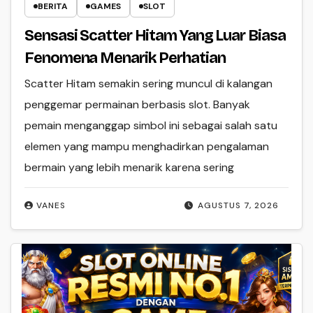
BERITA
GAMES
SLOT
Sensasi Scatter Hitam Yang Luar Biasa
Fenomena Menarik Perhatian
Scatter Hitam semakin sering muncul di kalangan
penggemar permainan berbasis slot. Banyak
pemain menganggap simbol ini sebagai salah satu
elemen yang mampu menghadirkan pengalaman
bermain yang lebih menarik karena sering
VANES
AGUSTUS 7, 2026