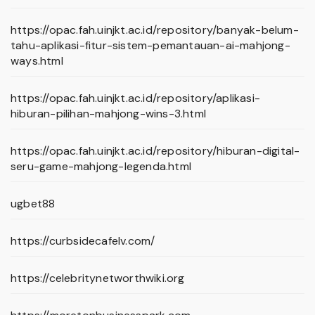
https://opac.fah.uinjkt.ac.id/repository/banyak-belum-
tahu-aplikasi-fitur-sistem-pemantauan-ai-mahjong-
ways.html
https://opac.fah.uinjkt.ac.id/repository/aplikasi-
hiburan-pilihan-mahjong-wins-3.html
https://opac.fah.uinjkt.ac.id/repository/hiburan-digital-
seru-game-mahjong-legenda.html
ugbet88
https://curbsidecafelv.com/
https://celebritynetworthwiki.org