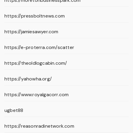
https://moretonbusinesspark.com
https://pressboltnews.com
https://jamiesawyer.com
https://e-proterra.com/scatter
https://theoldlogcabin.com/
https://yahowha.org/
https://www.royalgacorr.com
ugbet88
https://reasonradinetwork.com