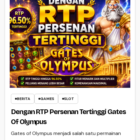
BERITA
GAMES
SLOT
Dengan RTP Persenan Tertinggi Gates
Of Olympus
Gates of Olympus menjadi salah satu permainan