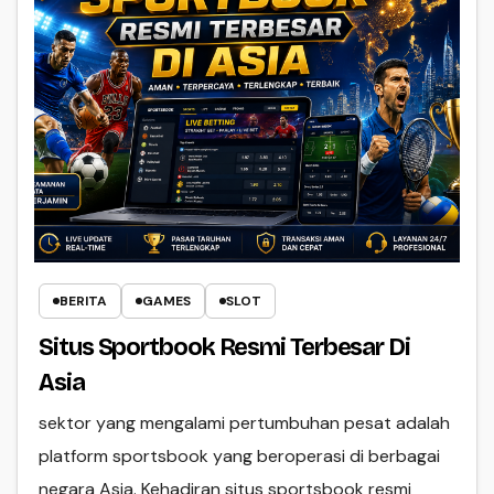
BERITA
GAMES
SLOT
Situs Sportbook Resmi Terbesar Di
Asia
sektor yang mengalami pertumbuhan pesat adalah
platform sportsbook yang beroperasi di berbagai
negara Asia. Kehadiran situs sportsbook resmi