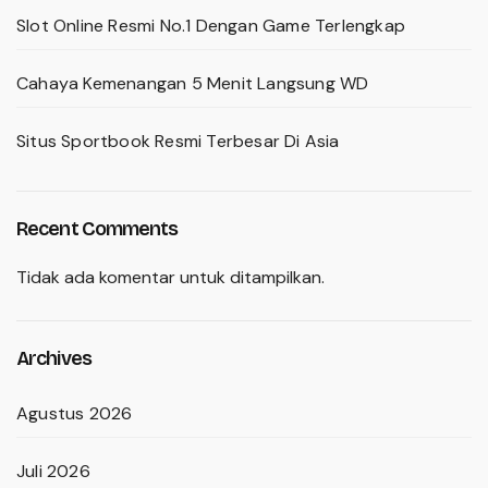
Slot Online Resmi No.1 Dengan Game Terlengkap
Cahaya Kemenangan 5 Menit Langsung WD
Situs Sportbook Resmi Terbesar Di Asia
Recent Comments
Tidak ada komentar untuk ditampilkan.
Archives
Agustus 2026
Juli 2026