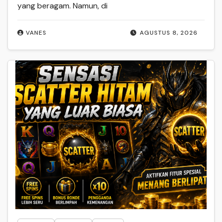
yang beragam. Namun, di
VANES
AGUSTUS 8, 2026