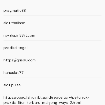
pragmatic88
slot thailand
royalspin88.it.com
prediksi togel
https://qris66.com
hahaslot77
slot pulsa
https://opac.fah.uinjkt.ac.id/repository/petunjuk-
praktis-fitur-terbaru-mahjong-ways-2.html