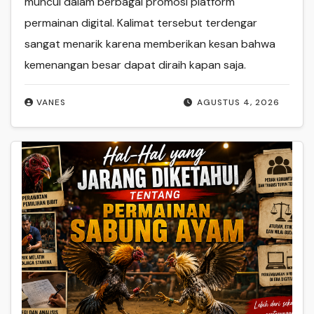
muncul dalam berbagai promosi platform
permainan digital. Kalimat tersebut terdengar
sangat menarik karena memberikan kesan bahwa
kemenangan besar dapat diraih kapan saja.
VANES
AGUSTUS 4, 2026