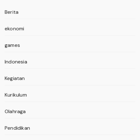
Berita
ekonomi
games
Indonesia
Kegiatan
Kurikulum
Olahraga
Pendidikan