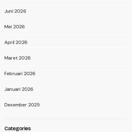
Juni 2026
Mei 2026
April 2026
Maret 2026
Februari 2026
Januari 2026
Desember 2025
Categories